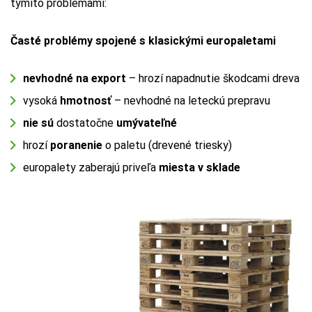
týmito problémami:
Časté problémy spojené s klasickými europaletami
nevhodné na export
– hrozí napadnutie škodcami dreva
vysoká
hmotnosť
– nevhodné na leteckú prepravu
nie sú
dostatočne
umývateľné
hrozí
poranenie
o paletu (drevené triesky)
europalety zaberajú priveľa
miesta v sklade