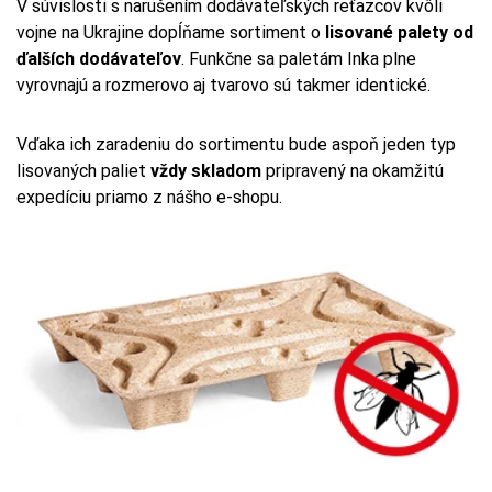
V súvislosti s narušením dodávateľských reťazcov kvôli
vojne na Ukrajine dopĺňame sortiment o
lisované palety od
ďalších dodávateľov
. Funkčne sa paletám Inka plne
vyrovnajú a rozmerovo aj tvarovo sú takmer identické.
Vďaka ich zaradeniu do sortimentu bude aspoň jeden typ
lisovaných paliet
vždy skladom
pripravený na okamžitú
expedíciu priamo z nášho e-shopu.