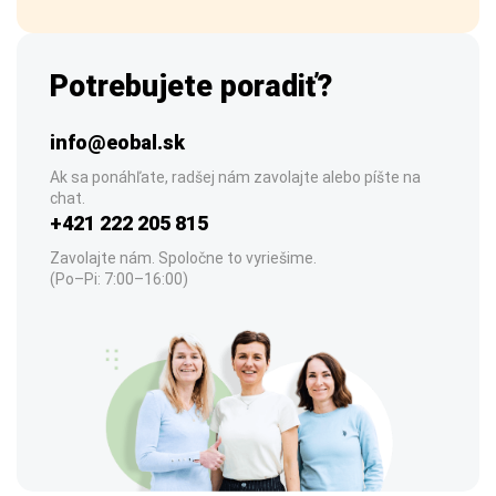
Potrebujete poradiť?
info@eobal.sk
Ak sa ponáhľate, radšej nám zavolajte alebo píšte na
chat.
+421 222 205 815
Zavolajte nám. Spoločne to vyriešime.
(Po–Pi: 7:00–16:00)