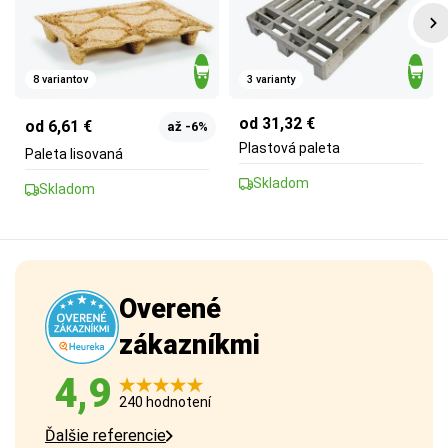
8 variantov
3 varianty
od 31,32 €
od 6,61 €
až -6%
Plastová paleta
Paleta lisovaná
Skladom
Skladom
Overené
zákazníkmi
4,9
240 hodnotení
Ďalšie referencie