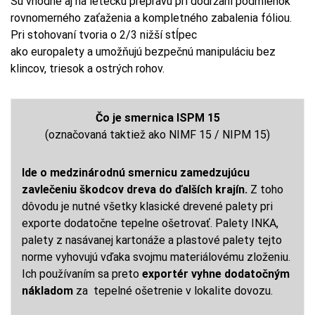
Sú vhodné aj na leteckú prepravu pri dodržaní podmienok
rovnomerného zaťaženia a kompletného zabalenia fóliou.
Pri stohovaní tvoria o 2/3 nižší stĺpec
ako europalety a umožňujú bezpečnú manipuláciu bez
klincov, triesok a ostrých rohov.
Čo je smernica ISPM 15
(označovaná taktiež ako NIMF 15 / NIPM 15)
Ide o medzinárodnú smernicu zamedzujúcu
zavlečeniu škodcov dreva do ďalších krajín.
Z toho
dôvodu je nutné všetky klasické drevené palety pri
exporte dodatočne tepelne ošetrovať. Palety INKA,
palety z nasávanej kartonáže a plastové palety tejto
norme vyhovujú vďaka svojmu materiálovému zloženiu.
Ich používaním sa preto
exportér vyhne dodatočným
nákladom
za tepelné ošetrenie v lokalite dovozu.