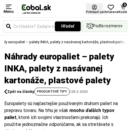
0
Menu
Prihlásiť sa
Obľúbené
Košík
Podľa rozmerov
Hľadať
rady europaliet – palety INKA, palety z nasávanej kartonáže, plastové palety
Náhrady europaliet – palety
INKA, palety z nasávanej
kartonáže, plastové palety
Zpět na články
/
28.6.2024
PRODUKTOVÉ TIPY
Europalety sú najčastejšie používaným druhom paliet na
prepravu tovaru. Na trhu je však
mnoho ďalších typov
paliet
, ktoré ich svojimi vlastnosťami prekonajú. Ich
použitie jednoznačne odporúčame, ak sa stretávate s