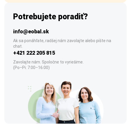
Potrebujete poradiť?
info@eobal.sk
Ak sa ponáhľate, radšej nám zavolajte alebo píšte na
chat.
+421 222 205 815
Zavolajte nám. Spoločne to vyriešime.
(Po–Pi: 7:00–16:00)