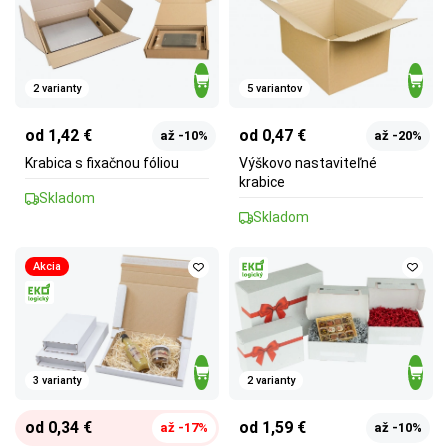
2 varianty
5 variantov
od 1,42 €
od 0,47 €
až -10%
až -20%
Krabica s fixačnou fóliou
Výškovo nastaviteľné
krabice
Skladom
Skladom
Akcia
3 varianty
2 varianty
od 0,34 €
od 1,59 €
až -17%
až -10%