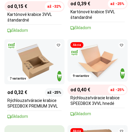
od 0,39 €
až -25%
od 0,15 €
až -32%
Kartónové krabice 5VVL
Kartónové krabice 3VVL
štandardné
štandardné
Skladom
Skladom
Akcia
9 variantov
7 variantov
od 0,40 €
až -25%
od 0,32 €
až -25%
Rýchlouzatváracie krabice
Rýchlouzatváracie krabice
SPEEDBOX 3VVL hnedé
SPEEDBOX PREMIUM 3VVL
Skladom
Skladom
Akcia