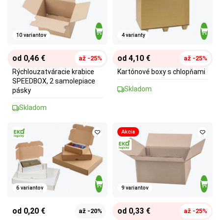
10 variantov
4 varianty
od 0,46 €
od 4,10 €
až -25%
až -25%
Rýchlouzatváracie krabice
Kartónové boxy s chlopňami
SPEEDBOX, 2 samolepiace
Skladom
pásky
Skladom
Akcia
6 variantov
9 variantov
od 0,20 €
od 0,33 €
až -20%
až -25%