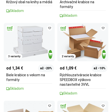
Krížový obal na knihy a médiá
Archivačné krabice na
formáty
Skladom
Skladom
3 varianty
2 varianty
od 1,34 €
od 1,09 €
až -20%
až -10%
Biele krabice s vekom na
Rýchlouzatváracie krabice
formáty
SPEEDBOX výškovo
nastaviteľné 3VVL
Skladom
Skladom