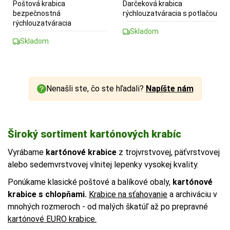
Poštová krabica
Darčeková krabica
bezpečnostná
rýchlouzatváracia s potlačou
rýchlouzatváracia
Skladom
Skladom
Nenašli ste, čo ste hľadali?
Napíšte nám
Široký sortiment kartónových krabíc
Vyrábame
kartónové krabice
z trojvrstvovej, päťvrstvovej
alebo sedemvrstvovej vlnitej lepenky vysokej kvality.
Ponúkame klasické poštové a balíkové obaly,
kartónové
krabice s chlopňami.
Krabice na sťahovanie
a archiváciu v
mnohých rozmeroch - od malých škatúľ až po prepravné
kartónové EURO krabice.