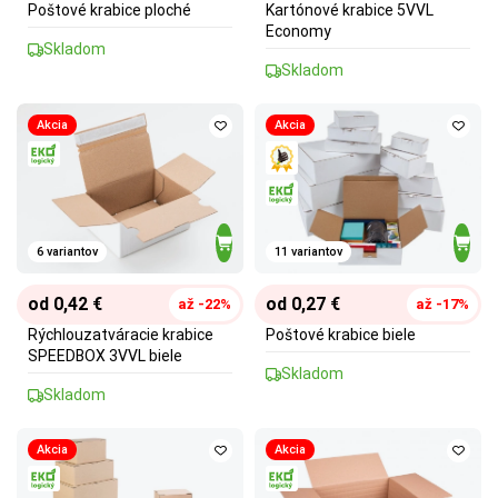
Poštové krabice ploché
Kartónové krabice 5VVL
Economy
Skladom
Skladom
Akcia
Akcia
6 variantov
11 variantov
od 0,42 €
od 0,27 €
až -22%
až -17%
Rýchlouzatváracie krabice
Poštové krabice biele
SPEEDBOX 3VVL biele
Skladom
Skladom
Akcia
Akcia