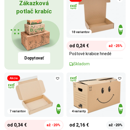
Zákazková
potlač krabíc
18 variantov
od 0,24 €
až -25%
Poštové krabice hnedé
Dopytovať
Skladom
Akcia
7 variantov
4 varianty
od 0,34 €
od 2,16 €
až -20%
až -20%