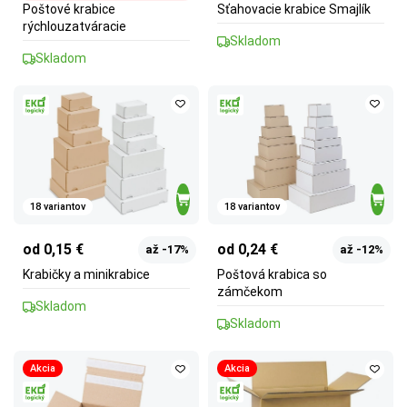
Poštové krabice
Sťahovacie krabice Smajlík
rýchlouzatváracie
Skladom
Skladom
18 variantov
18 variantov
od 0,15 €
od 0,24 €
až -17%
až -12%
Krabičky a minikrabice
Poštová krabica so
zámčekom
Skladom
Skladom
Akcia
Akcia