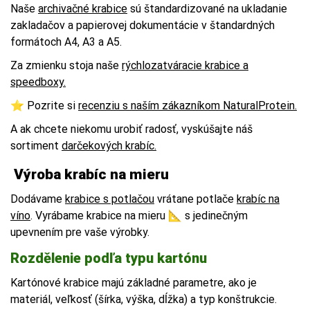
Naše
archivačné krabice
sú štandardizované na ukladanie
zakladačov a papierovej dokumentácie v štandardných
formátoch A4, A3 a A5.
Za zmienku stoja naše
rýchlozatváracie krabice a
speedboxy
.
⭐️ Pozrite si
recenziu s naším zákazníkom NaturalProtein
.
A ak chcete niekomu urobiť radosť, vyskúšajte náš
sortiment
darčekových krabíc
.
Výroba krabíc na mieru
Dodávame
krabice s potlačou
vrátane potlače
krabíc na
víno
. Vyrábame krabice na mieru 📐 s jedinečným
upevnením pre vaše výrobky.
Rozdělenie podľa typu kartónu
Kartónové krabice majú základné parametre, ako je
materiál, veľkosť (šírka, výška, dĺžka) a typ konštrukcie.