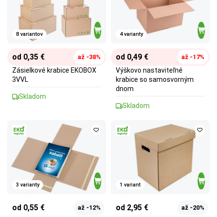
8 variantov
4 varianty
od 0,35 €
od 0,49 €
až -38%
až -17%
Zásielkové krabice EKOBOX
Výškovo nastaviteľné
3VVL
krabice so samosvorným
dnom
Skladom
Skladom
3 varianty
1 variant
od 0,55 €
od 2,95 €
až -12%
až -20%