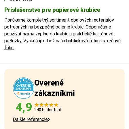
Príslušenstvo pre papierové krabice
Ponúkame kompletný sortiment obalových materiálov
potrebných na bezpečné balenie krabíc. Odporúčame
používať najmä
výplne do krabíc
a praktické
kartónové
preložky.
Vyskúšajte tiež našu
bublinkovú fóliu
a
strečovú
fóliu.
Overené
zákazníkmi
4,9
240 hodnotení
Ďalšie referencie