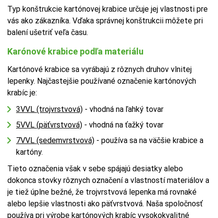
Typ konštrukcie kartónovej krabice určuje jej vlastnosti pre
vás ako zákazníka. Vďaka správnej konštrukcii môžete pri
balení ušetriť veľa času.
Karónové krabice podľa materiálu
Kartónové krabice sa vyrábajú z rôznych druhov vlnitej
lepenky. Najčastejšie používané označenie kartónových
krabíc je:
3VVL (trojvrstvová)
- vhodná na ľahký tovar
5VVL (päťvrstvová)
- vhodná na ťažký tovar
7VVL (sedemvrstvová)
- používa sa na väčšie krabice a
kartóny.
Tieto označenia však v sebe spájajú desiatky alebo
dokonca stovky rôznych označení a vlastností materiálov a
je tiež úplne bežné, že trojvrstvová lepenka má rovnaké
alebo lepšie vlastnosti ako päťvrstvová. Naša spoločnosť
používa pri výrobe kartónových krabíc vysokokvalitné