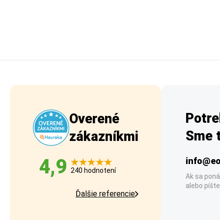
Potre
Overené
Sme t
zákazníkmi
4,9
info@eo
240 hodnotení
Ak sa poná
alebo píšte
Ďalšie referencie