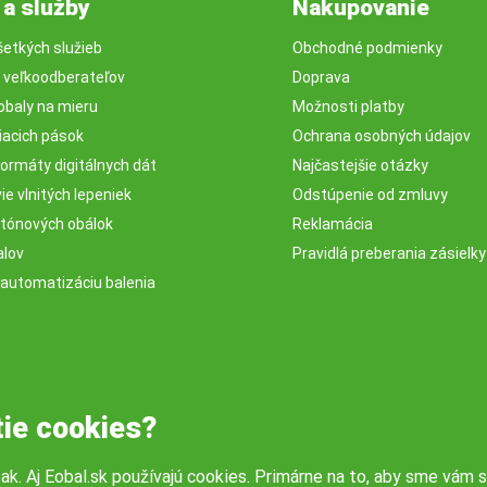
 a služby
Nakupovanie
šetkých služieb
Obchodné podmienky
e veľkoodberateľov
Doprava
obaly na mieru
Možnosti platby
iacich pások
Ochrana osobných údajov
ormáty digitálnych dát
Najčastejšie otázky
e vlnitých lepeniek
Odstúpenie od zmluvy
rtónových obálok
Reklamácia
alov
Pravidlá preberania zásielky
 automatizáciu balenia
tie cookies?
tak. Aj Eobal.sk používajú cookies. Primárne na to, aby sme vám s