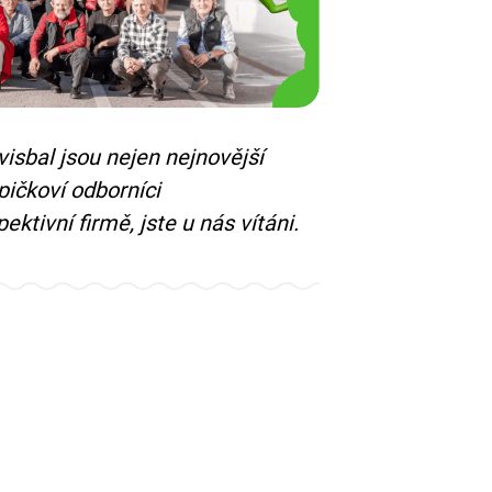
isbal jsou nejen nejnovější
pičkoví odborníci
ktivní firmě, jste u nás vítáni.