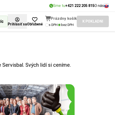
Sme tu
+421 222 205 815
O nás
Prázdny košík
íc
K POKLADNI
Prihlásiť sa
Obľúbené
s DPH
bez DPH
Servisbal. Svých lidí si ceníme.