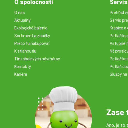
O spoločnosti
Servis
O nás
Prehľad v
Aktuality
Servis pr
Ekologické balenie
Krabice a 
Sortiment a značky
Potlač lep
Prečo tu nakupovať
Vstupné f
K stiahnutiu
Názvoslovi
Tím obalových návrhárov
Potlač ka
Kontakty
Potlač ob
Kariéra
Služby na
Zase 
Áno, je to 