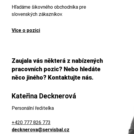
Hľadáme šikovného obchodníka pre
slovenských zákazníkov.
Více o pozici
Zaujala vás některá z nabízených
pracovních pozic? Nebo hledáte
něco jiného? Kontaktujte nás.
Kateřina Decknerová
Personální ředitelka
+420 777 826 773
decknerova@servisbal.cz