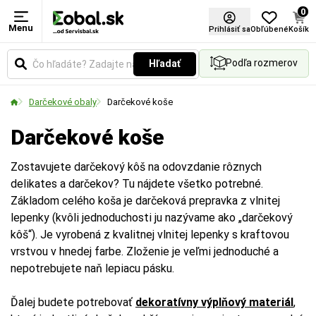
0
Menu
Prihlásiť sa
Obľúbené
Košík
Podľa rozmerov
Hľadať
Darčekové obaly
Darčekové koše
Darčekové koše
Zostavujete darčekový kôš na odovzdanie rôznych
delikates a darčekov? Tu nájdete všetko potrebné.
Základom celého koša je darčeková prepravka z vlnitej
lepenky (kvôli jednoduchosti ju nazývame ako „darčekový
kôš“). Je vyrobená z kvalitnej vlnitej lepenky s kraftovou
vrstvou v hnedej farbe. Zloženie je veľmi jednoduché a
nepotrebujete naň lepiacu pásku.
Ďalej budete potrebovať
dekoratívny výplňový materiál
,