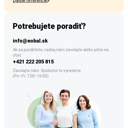
Ďalšie referencie
Potrebujete poradiť?
info@eobal.sk
Ak sa ponáhľate, radšej nám zavolajte alebo píšte na
chat.
+421 222 205 815
Zavolajte nám. Spoločne to vyriešime.
(Po–Pi: 7:00–16:00)