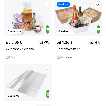
Novinka
5 variantov
6 variantov
od 0,06 €
od 1,26 €
až -7%
až -8%
Celofánové vrecko
Darčekové koše
Skladom
Skladom
2 varianty