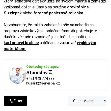
ktorý jednotlivé darčeky udrží na svojom mieste a zamedzí
vzájomné obíjanie. Často sa používa
drevitá vlna
,
Sizzlepak
alebo
farebné papierové telieska
.
Nezabudnite, že takto zabalené koše sa nehodia na
prepravu zásielkovými spoločnosťami. Ak potrebujete
darčekové koše rozosielať, je nutné ich zabaliť do
kartónovej krabice
a dôkladne zafixovať
výplňovým
materiálom
.
Obchodný zástupca
Stanislav
+421 948 774 338
husarik@servisbal.cz
Filter