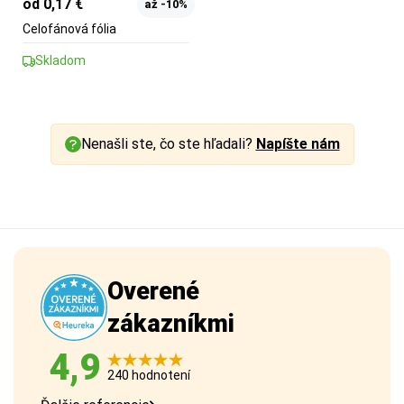
od 0,17 €
až -10%
Celofánová fólia
Skladom
Nenašli ste, čo ste hľadali?
Napíšte nám
Overené
zákazníkmi
4,9
240 hodnotení