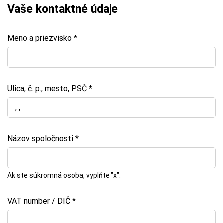
Vaše kontaktné údaje
Meno a priezvisko *
Ulica, č. p., mesto, PSČ *
Názov spoločnosti *
Ak ste súkromná osoba, vyplňte "x".
VAT number / DIČ *