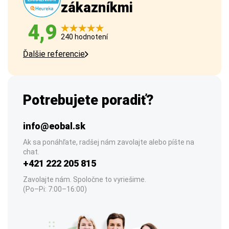
zákazníkmi
4,9
240 hodnotení
Ďalšie referencie
Potrebujete poradiť?
info@eobal.sk
Ak sa ponáhľate, radšej nám zavolajte alebo píšte na
chat.
+421 222 205 815
Zavolajte nám. Spoločne to vyriešime.
(Po–Pi: 7:00–16:00)