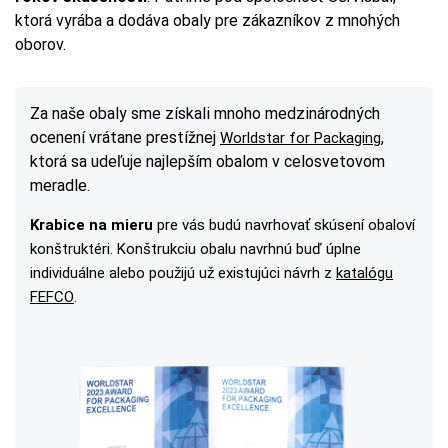
ktorá vyrába a dodáva obaly pre zákazníkov z mnohých
oborov.
Za naše obaly sme získali mnoho medzinárodných
ocenení vrátane prestížnej
,
Worldstar for Packaging
ktorá sa udeľuje najlepším obalom v celosvetovom
meradle.
Krabice na mieru
pre vás budú navrhovať skúsení obaloví
konštruktéri. Konštrukciu obalu navrhnú buď úplne
individuálne alebo použijú už existujúci návrh z
katalógu
FEFCO
.