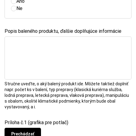
Ano
Ne
Popis baleného produktu, ďalšie doplňujúce informácie
Stručne uveďte, o aký balený produkt ide. Môžete taktiež doplniť
napr. počet ks v balení, typ prepravy (klasická kuriérna služba,
lodná preprava, letecká preprava, vlaková preprava), manipuláciu
s obalom, okolité klimatické podmienky, ktorým bude obal
vystavovaný, a i.
Príloha č.1 (grafika pre potlač)
Prechádzať