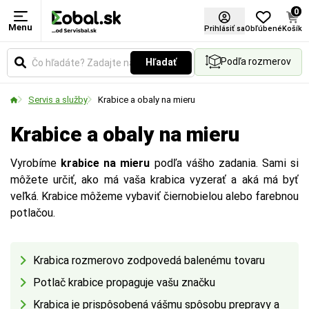
0
Menu
Prihlásiť sa
Obľúbené
Košík
Podľa rozmerov
Hľadať
Servis a služby
Krabice a obaly na mieru
Krabice a obaly na mieru
Vyrobíme
krabice na mieru
podľa vášho zadania. Sami si
môžete určiť, ako má vaša krabica vyzerať a aká má byť
veľká. Krabice môžeme vybaviť čiernobielou alebo farebnou
potlačou.
Krabica rozmerovo zodpovedá balenému tovaru
Potlač krabice propaguje vašu značku
Krabica je prispôsobená vášmu spôsobu prepravy a