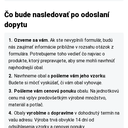
Čo bude nasledovať po odoslaní
dopytu
Ozveme sa vám.
Ak ste nevyplnili formulár, budú
nás zaujímať informácie približne v rozsahu otázok z
formulára. Potrebujeme toho vedieť čo najviac o
produkte, ktorý prepravujete, aby sme mohli navrhnúť
najvhodnejší obal.
Navrhneme obal a
pošleme vám jeho vzorku
.
Budete si môcť vyskúšať, či vám obal vyhovuje.
Pošleme vám cenovú ponuku
obalu. Na jednotkovú
cenu má vplyv predovšetkým výrobné množstvo,
materiál a potlač.
Obaly
vyrobíme
a
dopravíme
v dohodnutý termín na
vašu adresu. Výroba trvá obvykle 14 dní od
odsúhlasenia vzorky a cenovej ponuky.