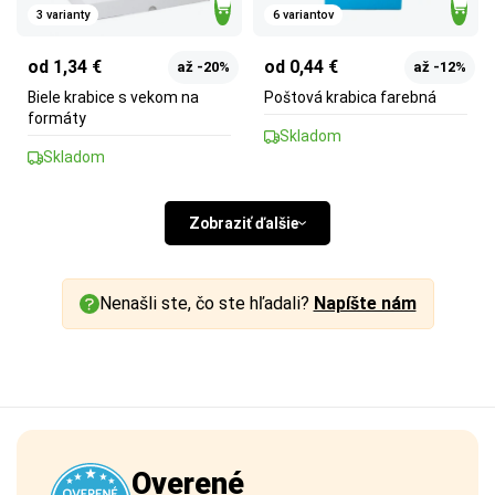
3 varianty
6 variantov
od 1,34 €
od 0,44 €
až -20%
až -12%
Biele krabice s vekom na
Poštová krabica farebná
formáty
Skladom
Skladom
Zobraziť ďalšie
Nenašli ste, čo ste hľadali?
Napíšte nám
Overené