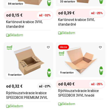
35 variantov
84 variantov
od 0,39 €
až -25%
od 0,15 €
až -32%
Kartónové krabice 5VVL
Kartónové krabice 3VVL
štandardné
štandardné
Skladom
Skladom
Akcia
9 variantov
9 variantov
od 0,40 €
až -25%
od 0,32 €
až -27%
Rýchlouzatváracie krabice
Rýchlouzatváracie krabice
SPEEDBOX 3VVL hnedé
SPEEDBOX PREMIUM 3VVL
Skladom
Skladom