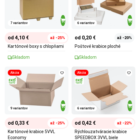
7 variantov
6 variantov
od 4,10 €
od 0,20 €
až -25%
až -20%
Kartónové boxy s chlopňami
Poštové krabice ploché
Skladom
Skladom
Akcia
Akcia
9 variantov
6 variantov
od 0,33 €
od 0,42 €
až -25%
až -22%
Kartónové krabice 5VVL
Rýchlouzatváracie krabice
Economy
SPEEDBOX 3VVL biele