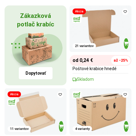
Akcia
Zákazková
potlač krabíc
21 variantov
od 0,24 €
až -25%
Poštové krabice hnedé
Dopytovať
Skladom
Akcia
11 variantov
4 varianty