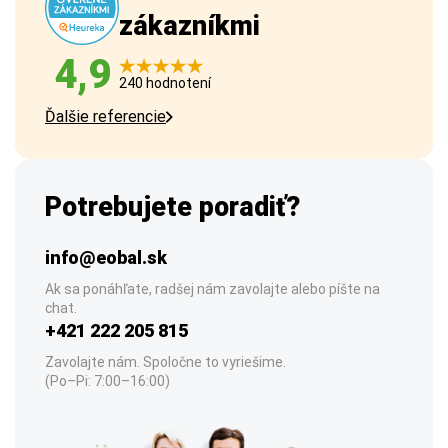
zákazníkmi
4,9
240 hodnotení
Ďalšie referencie
Potrebujete poradiť?
info@eobal.sk
Ak sa ponáhľate, radšej nám zavolajte alebo píšte na
chat.
+421 222 205 815
Zavolajte nám. Spoločne to vyriešime.
(Po–Pi: 7:00–16:00)