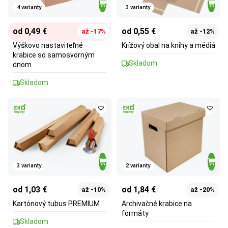
4 varianty
3 varianty
od 0,49 €
od 0,55 €
až -17%
až -12%
Výškovo nastaviteľné
Krížový obal na knihy a médiá
krabice so samosvorným
Skladom
dnom
Skladom
3 varianty
2 varianty
od 1,03 €
od 1,84 €
až -10%
až -20%
Kartónový tubus PREMIUM
Archivačné krabice na
formáty
Skladom