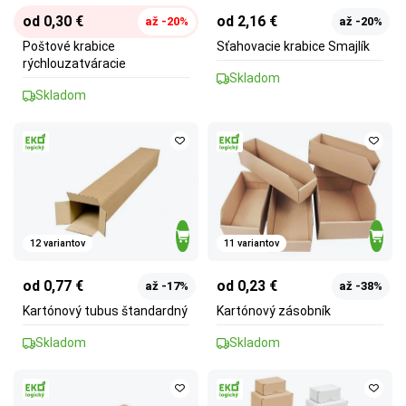
od 0,30 €
od 2,16 €
až -20%
až -20%
Poštové krabice
Sťahovacie krabice Smajlík
rýchlouzatváracie
Skladom
Skladom
12 variantov
11 variantov
od 0,77 €
od 0,23 €
až -17%
až -38%
Kartónový tubus štandardný
Kartónový zásobník
Skladom
Skladom