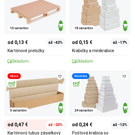
10 variantov
18 variantov
od 0,13 €
od 0,15 €
až -42%
až -17%
Kartónové preložky
Krabičky a minikrabice
Skladom
Skladom
Akcia
Novinka
5 variantov
24 variantov
od 0,47 €
od 0,24 €
až -20%
až -12%
Kartónový tubus zásielkový
Poštová krabica so