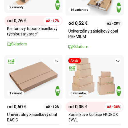
2 varianty
16 variantov
od 0,76 €
až -17%
od 0,52 €
až -28%
Kartónový tubus zásielkový
Univerzálny zásielkový obal
rýchlouzatvárací
PREMIUM
Skladom
Skladom
Akcia
1 variant
8 variantov
od 0,60 €
od 0,35 €
až -12%
až -38%
Univerzálny zásielkový obal
Zásielkové krabice EKOBOX
BASIC
3VVL