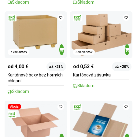
Skladom
Skladom
7 variantov
6 variantov
od 4,00 €
od 0,53 €
až -21%
až -20%
Kartónové boxy bez horných
Kartónová zásuvka
chlopní
Skladom
Skladom
Akcia