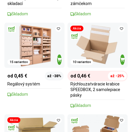
skladací
zámčekom
Skladom
Skladom
Akcia
15 variantov
10 variantov
od 0,45 €
od 0,46 €
až -38%
až -25%
Regálový systém
Rýchlouzatváracie krabice
SPEEDBOX, 2 samolepiace
Skladom
pásky
Skladom
Akcia