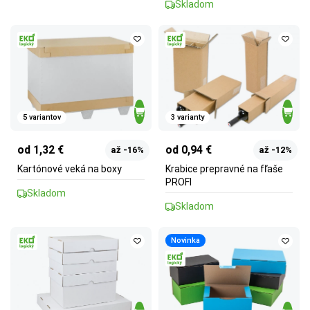
Skladom
5 variantov
3 varianty
od 1,32 €
od 0,94 €
až -16%
až -12%
Kartónové veká na boxy
Krabice prepravné na fľaše
PROFI
Skladom
Skladom
Novinka