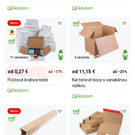
Skladom
Skladom
Akcia
11 variantov
2 varianty
od 0,27 €
od 11,15 €
až -17%
až -21%
Poštové krabice biele
Kartónové boxy s variabilnou
výškou
Skladom
Skladom
Akcia