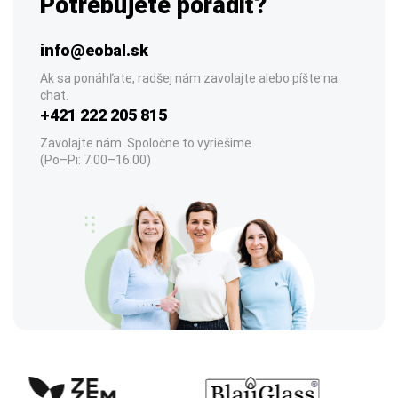
Potrebujete poradiť?
info@eobal.sk
Ak sa ponáhľate, radšej nám zavolajte alebo píšte na
chat.
+421 222 205 815
Zavolajte nám. Spoločne to vyriešime.
(Po–Pi: 7:00–16:00)