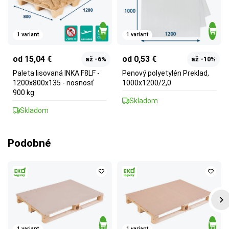
1 variant
1 variant
od 15,04 €
od 0,53 €
až -6%
až -10%
Paleta lisovaná INKA F8LF -
Penový polyetylén Preklad,
1200x800x135 - nosnosť
1000x1200/2,0
900 kg
Skladom
Skladom
Podobné
1 variant
1 variant