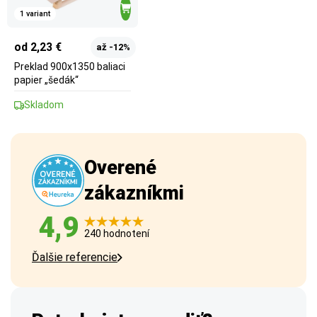
1 variant
od 2,23 €
až -12%
Preklad 900x1350 baliaci
papier „šedák“
Skladom
Overené
zákazníkmi
4,9
240 hodnotení
Ďalšie referencie