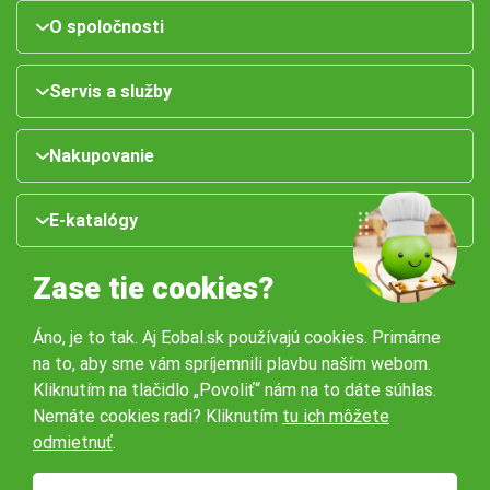
O spoločnosti
Servis a služby
Nakupovanie
E-katalógy
Zase tie cookies?
Áno, je to tak. Aj Eobal.sk používajú cookies. Primárne
na to, aby sme vám spríjemnili plavbu naším webom.
Kliknutím na tlačidlo „Povoliť“ nám na to dáte súhlas.
Nemáte cookies radi? Kliknutím
tu ich môžete
Naše pobočky:
odmietnuť
.
Obchodné podmienky