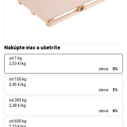
Nakúpte viac a ušetríte
od 1 kg
2,53 €/kg
sleva
0%
od 150 kg
2,45 €/kg
sleva
3%
od 300 kg
2,38 €/kg
sleva
6%
od 600 kg
2,23 €/kg