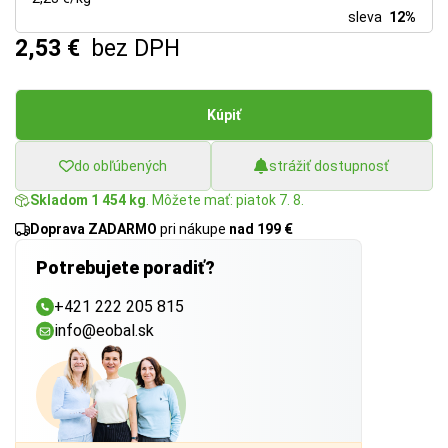
sleva
12%
2,53 €
bez DPH
Kúpiť
do obľúbených
strážiť dostupnosť
Skladom 1 454 kg
. Môžete mať: piatok 7. 8.
Doprava ZADARMO
pri nákupe
nad 199 €
Potrebujete poradiť?
+421 222 205 815
info@eobal.sk