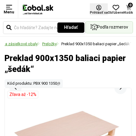
0
Menu
Prihlásiť sa
Obľúbené
Košík
Podľa rozmerov
Hľadať
ce a zásielkové obaly
Preložky
Preklad 900x1350 baliaci papier „šedák“
Preklad 900x1350 baliaci papier
„šedák“
Kód produktu: PBX 900 1350
Zľava až -12%