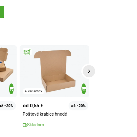
6 variantov
3 varianty
od 0,55 €
od 1,34 €
až -20%
až -20%
Poštové krabice hnedé
Biele krabice s vekom
formáty
Skladom
Skladom