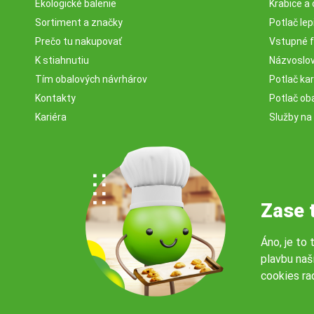
Ekologické balenie
Krabice a 
Sortiment a značky
Potlač lep
Prečo tu nakupovať
Vstupné f
K stiahnutiu
Názvoslovi
Tím obalových návrhárov
Potlač ka
Kontakty
Potlač ob
Kariéra
Služby na
Zase 
Áno, je to 
plavbu naš
cookies ra
© 2026 Servisbal Obaly s.r.o. Všetky práva vyhradené.