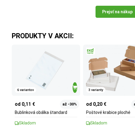
Prejsť na nákup
PRODUKTY V AKCII:
6 variantov
3 varianty
od 0,11 €
od 0,20 €
až -30%
Bublinková obálka štandard
Poštové krabice ploché
Skladom
Skladom