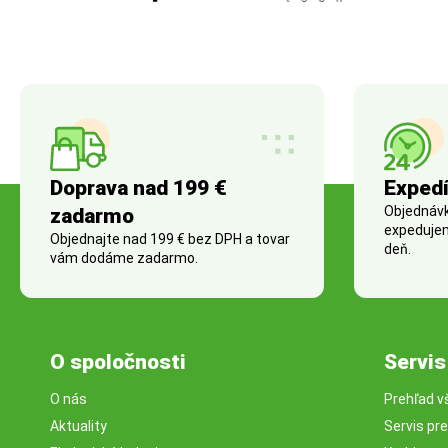
Doprava nad 199 €
Expedí
Objednávky
zadarmo
expedujem
Objednajte nad 199 € bez DPH a tovar
deň.
vám dodáme zadarmo.
O spoločnosti
Servis
O nás
Prehľad v
Aktuality
Servis pr