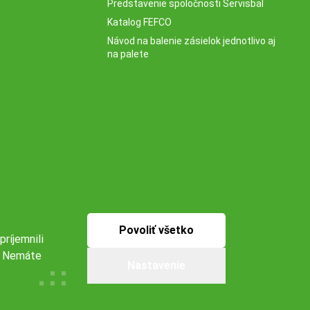
Predstavenie spoločnosti Servisbal
Katalog FEFCO
Návod na balenie zásielok jednotlivo aj
na palete
Povoliť všetko
príjemnili
s. Nemáte
Nastavenie
Naše pobočky:
Obchodné podmienky
Ochrana osobných údajov