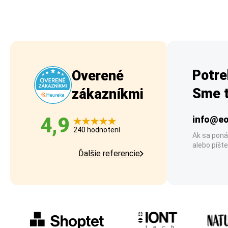
Potre
Overené
Sme t
zákazníkmi
4,9
info@eo
240 hodnotení
Ak sa poná
alebo píšte
Ďalšie referencie