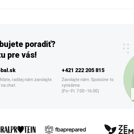
bujete poradiť?
u pre vás!
bal.sk
+421 222 205 815
hľate, radšej nám zavolajte
Zavolajte nám. Spoločne to
 na chat.
vyriešime.
(Po–Pi: 7:00–16:00)