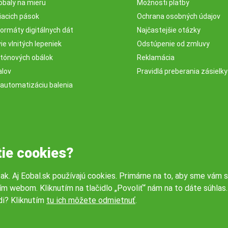
obaly na mieru
Možnosti platby
iacich pások
Ochrana osobných údajov
ormáty digitálnych dát
Najčastejšie otázky
e vlnitých lepeniek
Odstúpenie od zmluvy
rtónových obálok
Reklamácia
alov
Pravidlá preberania zásielky
 automatizáciu balenia
tie cookies?
tak. Aj Eobal.sk používajú cookies. Primárne na to, aby sme vám s
ím webom. Kliknutím na tlačidlo „Povoliť“ nám na to dáte súhla
di? Kliknutím
tu ich môžete odmietnuť
.