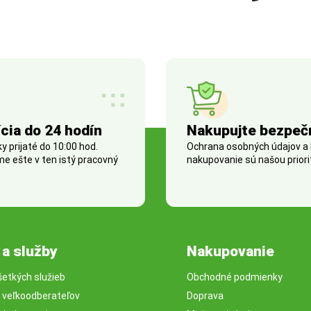
cia do 24 hodín
Nakupujte bezpeč
 prijaté do 10:00 hod.
Ochrana osobných údajov a
e ešte v ten istý pracovný
nakupovanie sú našou priori
 a služby
Nakupovanie
šetkých služieb
Obchodné podmienky
e veľkoodberateľov
Doprava