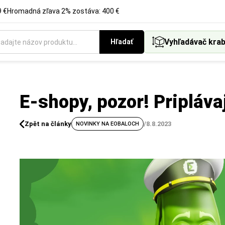
 €
Hromadná zľava 2% zostáva: 400 €
Vyhľadávač krab
Hľadať
E-shopy, pozor! Pripláva
Zpět na články
/
8.8.2023
NOVINKY NA EOBALOCH