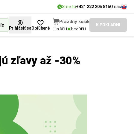
Sme tu
+421 222 205 815
O nás
Prázdny košík
íc
K POKLADNI
Prihlásiť sa
Obľúbené
s DPH
bez DPH
jú zľavy až -30%