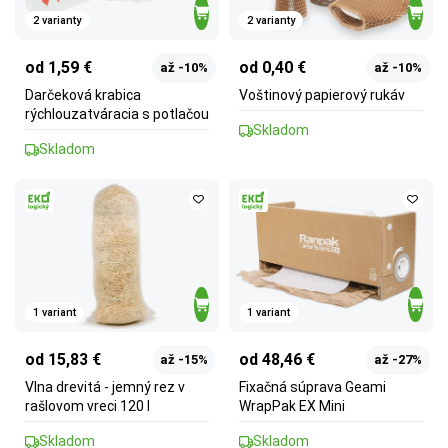
2 varianty
2 varianty
od 1,59 €
od 0,40 €
až -10%
až -10%
Darčeková krabica
Voštinový papierový rukáv
rýchlouzatváracia s potlačou
Skladom
Skladom
1 variant
1 variant
od 15,83 €
od 48,46 €
až -15%
až -27%
Vlna drevitá - jemný rez v
Fixačná súprava Geami
rašlovom vreci 120 l
WrapPak EX Mini
Skladom
Skladom