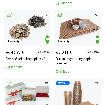
Skladom
2 varianty
2 varianty
od 46,73 €
od 0,11 €
až -20%
až -25%
Fixačné telieska papierové
Bublinkový razený papier -
preklad
Skladom
Skladom
Novinka