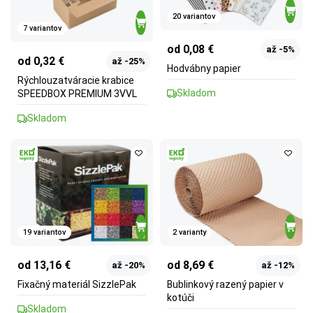
20 variantov
7 variantov
od 0,08 €
až -5%
od 0,32 €
až -25%
Hodvábny papier
Rýchlouzatváracie krabice
Skladom
SPEEDBOX PREMIUM 3VVL
Skladom
19 variantov
2 varianty
od 13,16 €
od 8,69 €
až -20%
až -12%
Fixačný materiál SizzlePak
Bublinkový razený papier v
kotúči
Skladom