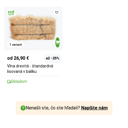
1 variant
od 26,90 €
až -25%
Vlna drevitá - štandardná
lisovaná v balíku
Skladom
Nenašli ste, čo ste hľadali?
Napíšte nám