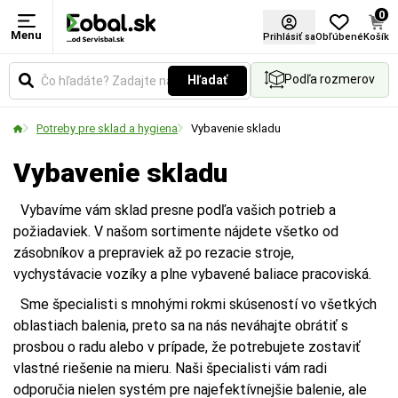
0
Menu
Prihlásiť sa
Obľúbené
Košík
Podľa rozmerov
Hľadať
Potreby pre sklad a hygiena
Vybavenie skladu
Vybavenie skladu
Vybavíme vám sklad presne podľa vašich potrieb a
požiadaviek. V našom sortimente nájdete všetko od
zásobníkov a prepraviek až po rezacie stroje,
vychystávacie vozíky a plne vybavené baliace pracoviská.
Sme špecialisti s mnohými rokmi skúseností vo všetkých
oblastiach balenia, preto sa na nás neváhajte obrátiť s
prosbou o radu alebo v prípade, že potrebujete zostaviť
vlastné riešenie na mieru. Naši špecialisti vám radi
odporučia nielen systém pre najefektívnejšie balenie, ale