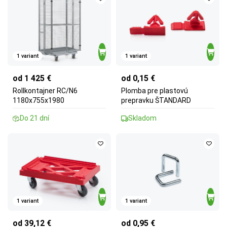
1 variant
1 variant
od 1 425 €
od 0,15 €
Rollkontajner RC/N6
Plomba pre plastovú
1180x755x1980
prepravku ŠTANDARD
Do 21 dní
Skladom
1 variant
1 variant
od 39,12 €
od 0,95 €