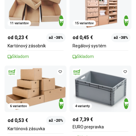
11 variantov
15 variantov
od 0,23 €
od 0,45 €
až -38%
až -38%
Kartónový zásobník
Regálový systém
Skladom
Skladom
6 variantov
4 varianty
od 7,39 €
od 0,53 €
až -20%
EURO prepravka
Kartónová zásuvka