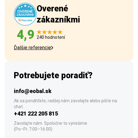
Overené
zákazníkmi
4,9
240 hodnotení
Ďalšie referencie
Potrebujete poradiť?
info@eobal.sk
Ak sa ponáhľate, radšej nám zavolajte alebo píšte na
chat.
+421 222 205 815
Zavolajte nám. Spoločne to vyriešime.
(Po–Pi: 7:00–16:00)