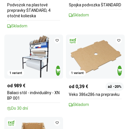
Podvozok na plastové
Spojka podvozka ŠTANDARD
prepravky ŠTANDARD, 4
Skladom
otočné kolieska
Skladom
1 variant
1 variant
od 989 €
od 0,39 €
až -20%
Baliaci stôl - individuálny - XN
Veko 386x286 na prepravku
BP 001
Skladom
Do 30 dní