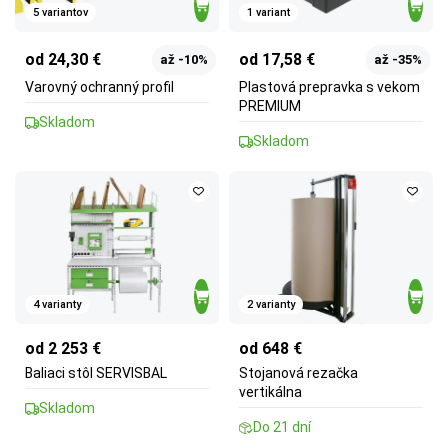
5 variantov
1 variant
od 24,30 €
od 17,58 €
až -10%
až -35%
Varovný ochranný profil
Plastová prepravka s vekom
PREMIUM
Skladom
Skladom
4 varianty
2 varianty
od 2 253 €
od 648 €
Baliaci stôl SERVISBAL
Stojanová rezačka
vertikálna
Skladom
Do 21 dní