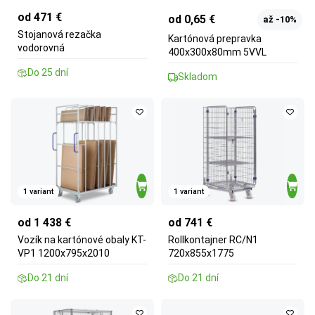
od 471 €
od 0,65 €
až -10%
Stojanová rezačka
Kartónová prepravka
vodorovná
400x300x80mm 5VVL
Do 25 dní
Skladom
1 variant
1 variant
od 1 438 €
od 741 €
Vozík na kartónové obaly KT-
Rollkontajner RC/N1
VP1 1200x795x2010
720x855x1775
Do 21 dní
Do 21 dní