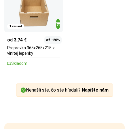
1 variant
od 3,74 €
až -20%
Prepravka 365x265x215 z
vlnitej lepenky
Skladom
Nenašli ste, čo ste hľadali?
Napíšte nám