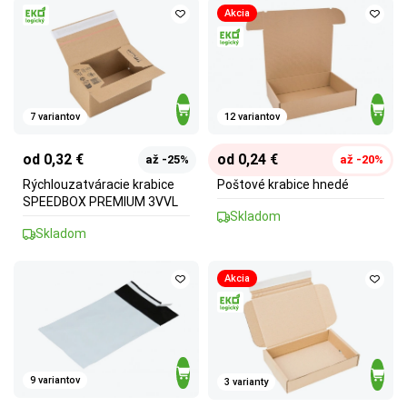
Akcia
7 variantov
12 variantov
od 0,32 €
od 0,24 €
až -25%
až -20%
Rýchlouzatváracie krabice
Poštové krabice hnedé
SPEEDBOX PREMIUM 3VVL
Skladom
Skladom
Akcia
9 variantov
3 varianty