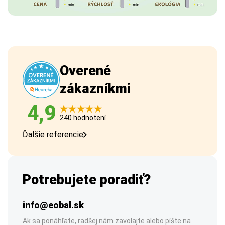
Overené
zákazníkmi
4,9
240 hodnotení
Ďalšie referencie
Potrebujete poradiť?
info@eobal.sk
Ak sa ponáhľate, radšej nám zavolajte alebo píšte na