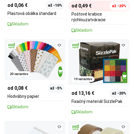
od 0,06 €
od 0,49 €
až -10%
až -20%
Plastová obálka štandard
Poštové krabice
rýchlouzatváracie
Skladom
Skladom
20 variantov
19 variantov
od 0,08 €
až -5%
od 13,16 €
až -20%
Hodvábny papier
Fixačný materiál SizzlePak
Skladom
Skladom