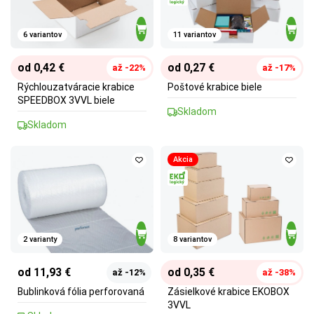
6 variantov
11 variantov
od 0,42 €
od 0,27 €
až -22%
až -17%
Rýchlouzatváracie krabice
Poštové krabice biele
SPEEDBOX 3VVL biele
Skladom
Skladom
Akcia
2 varianty
8 variantov
od 11,93 €
od 0,35 €
až -12%
až -38%
Bublinková fólia perforovaná
Zásielkové krabice EKOBOX
3VVL