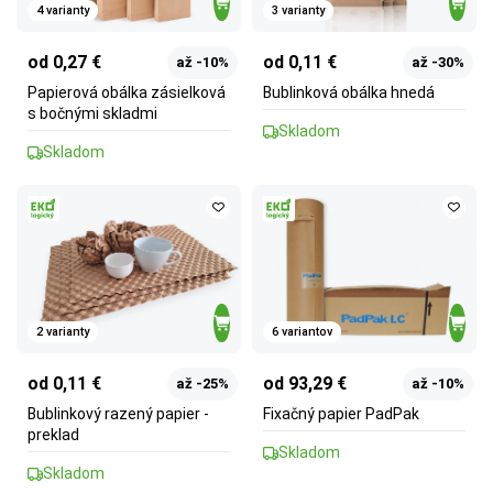
4 varianty
3 varianty
od 0,27 €
od 0,11 €
až -10%
až -30%
Papierová obálka zásielková
Bublinková obálka hnedá
s bočnými skladmi
Skladom
Skladom
2 varianty
6 variantov
od 0,11 €
od 93,29 €
až -25%
až -10%
Bublinkový razený papier -
Fixačný papier PadPak
preklad
Skladom
Skladom