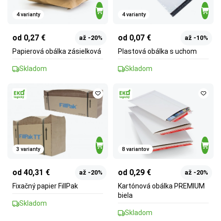
4 varianty
4 varianty
od 0,27 €
od 0,07 €
až -20%
až -10%
Papierová obálka zásielková
Plastová obálka s uchom
Skladom
Skladom
3 varianty
8 variantov
od 40,31 €
od 0,29 €
až -20%
až -20%
Fixačný papier FillPak
Kartónová obálka PREMIUM
biela
Skladom
Skladom