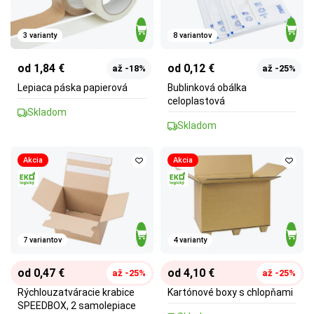
3 varianty
8 variantov
od 1,84 €
od 0,12 €
až -18%
až -25%
Lepiaca páska papierová
Bublinková obálka
celoplastová
Skladom
Skladom
Akcia
Akcia
7 variantov
4 varianty
od 0,47 €
od 4,10 €
až -25%
až -25%
Rýchlouzatváracie krabice
Kartónové boxy s chlopňami
SPEEDBOX, 2 samolepiace