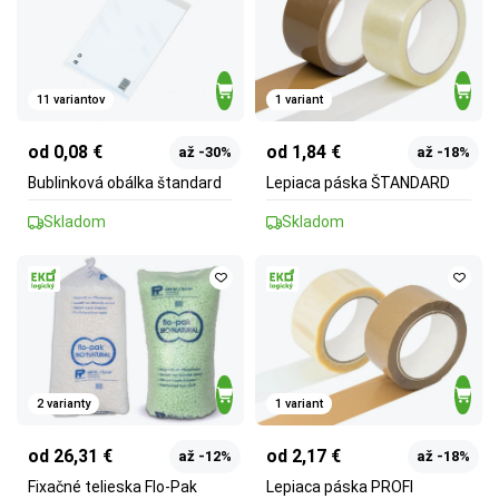
11 variantov
1 variant
od 0,08 €
od 1,84 €
až -30%
až -18%
Bublinková obálka štandard
Lepiaca páska ŠTANDARD
Skladom
Skladom
2 varianty
1 variant
od 26,31 €
od 2,17 €
až -12%
až -18%
Fixačné telieska Flo-Pak
Lepiaca páska PROFI