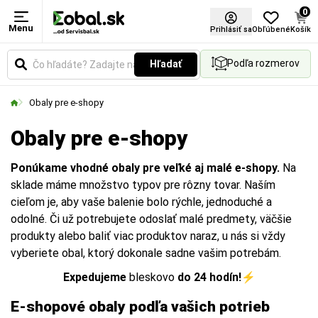
0
Menu
Prihlásiť sa
Obľúbené
Košík
Podľa rozmerov
Hľadať
Obaly pre e-shopy
Obaly pre e-shopy
Ponúkame vhodné obaly pre veľké aj malé e-shopy.
Na
sklade máme množstvo typov pre rôzny tovar. Naším
cieľom je, aby vaše balenie bolo rýchle, jednoduché a
odolné. Či už potrebujete odoslať malé predmety, väčšie
produkty alebo baliť viac produktov naraz, u nás si vždy
vyberiete obal, ktorý dokonale sadne vašim potrebám.
Expedujeme
bleskovo
do 24 hodín!
⚡
E-shopové obaly podľa vašich potrieb