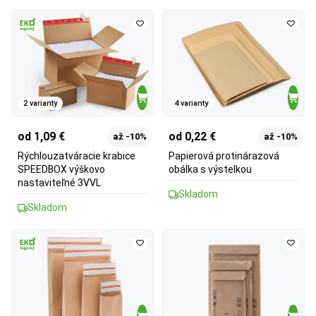
2 varianty
4 varianty
od 1,09 €
od 0,22 €
až -10%
až -10%
Rýchlouzatváracie krabice
Papierová protinárazová
SPEEDBOX výškovo
obálka s výstelkou
nastaviteľné 3VVL
Skladom
Skladom