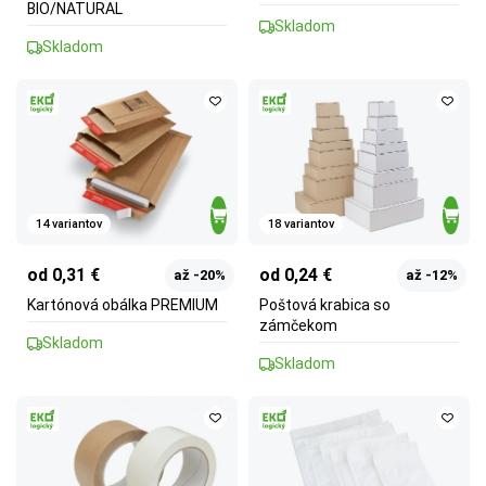
BIO/NATURAL
Skladom
Skladom
14 variantov
18 variantov
od 0,31 €
od 0,24 €
až -20%
až -12%
Kartónová obálka PREMIUM
Poštová krabica so
zámčekom
Skladom
Skladom