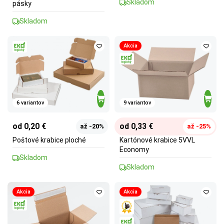
Skladom
pásky
Skladom
Akcia
6 variantov
9 variantov
od 0,20 €
od 0,33 €
až -20%
až -25%
Poštové krabice ploché
Kartónové krabice 5VVL
Economy
Skladom
Skladom
Akcia
Akcia