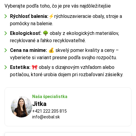
Vyberajte podľa toho, čo je pre vás najdôležitejšie
Rýchlosť balenia:
⚡
rýchlouzavieracie obaly, stroje a
pomôcky na balenie.
Ekologickosť:
🌳
obaly z ekologických materiálov,
recyklované a ľahko recyklovateľné.
Cena na minime:
💰
skvelý pomer kvality a ceny –
vyberiete si variant presne podľa svojho rozpočtu.
Estetika:
🎀
obaly s dizajnovým vzhľadom alebo
potlačou, ktoré urobia dojem pri rozbaľovaní zásielky.
Naša špecialistka
Jitka
+421 222 205 815
info@eobal.sk