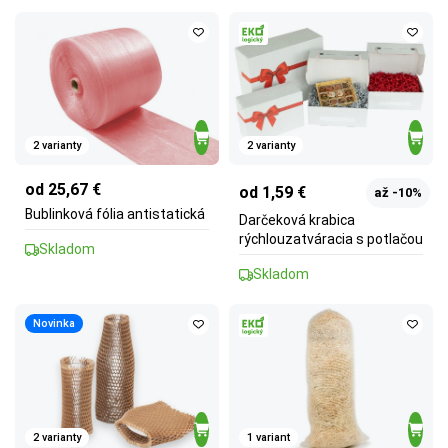
2 varianty
2 varianty
od 25,67 €
od 1,59 €
až -10%
Bublinková fólia antistatická
Darčeková krabica
rýchlouzatváracia s potlačou
Skladom
Skladom
Novinka
2 varianty
1 variant