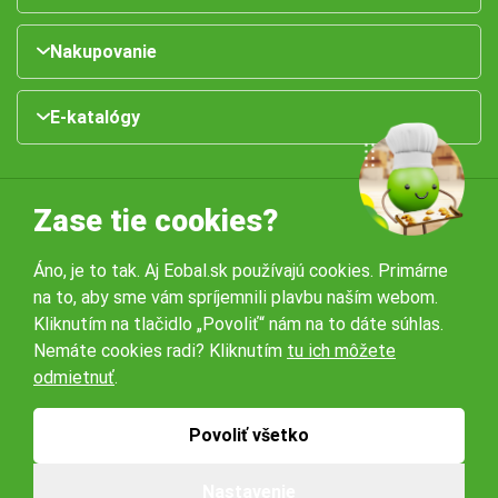
Nakupovanie
E-katalógy
Zase tie cookies?
Áno, je to tak. Aj Eobal.sk používajú cookies. Primárne
na to, aby sme vám spríjemnili plavbu naším webom.
Naše pobočky:
Kliknutím na tlačidlo „Povoliť“ nám na to dáte súhlas.
Nemáte cookies radi? Kliknutím
tu ich môžete
odmietnuť
.
Obchodné podmienky
Ochrana osobných údajov
Povoliť všetko
© 2026 Servisbal Obaly s.r.o. Všetky práva vyhradené.
Nastavenie