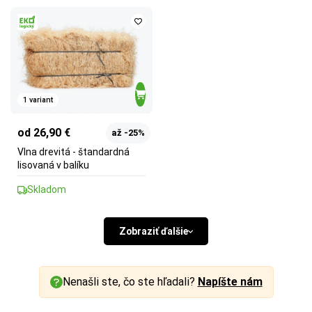
1 variant
od 26,90 €
až -25%
Vlna drevitá - štandardná
lisovaná v balíku
Skladom
Zobraziť ďalšie
Nenašli ste, čo ste hľadali?
Napíšte nám