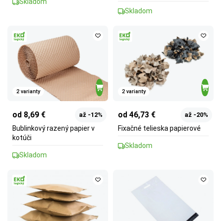
Skladom
Skladom
2 varianty
2 varianty
od 8,69 €
od 46,73 €
až -12%
až -20%
Bublinkový razený papier v
Fixačné telieska papierové
kotúči
Skladom
Skladom