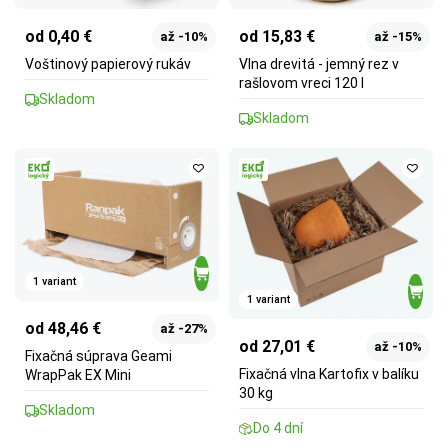
od 0,40 €
od 15,83 €
až -10%
až -15%
Voštinový papierový rukáv
Vlna drevitá - jemný rez v
rašlovom vreci 120 l
Skladom
Skladom
1 variant
1 variant
od 48,46 €
až -27%
od 27,01 €
až -10%
Fixačná súprava Geami
Fixačná vlna Kartofix v balíku
WrapPak EX Mini
30 kg
Skladom
Do 4 dní