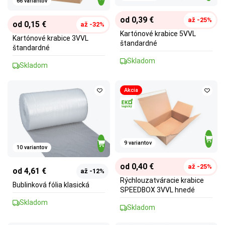
66 variantov
od 0,39 €
až -25%
od 0,15 €
až -32%
Kartónové krabice 5VVL
Kartónové krabice 3VVL
štandardné
štandardné
Skladom
Skladom
Akcia
9 variantov
10 variantov
od 0,40 €
až -25%
od 4,61 €
až -12%
Rýchlouzatváracie krabice
Bublinková fólia klasická
SPEEDBOX 3VVL hnedé
Skladom
Skladom