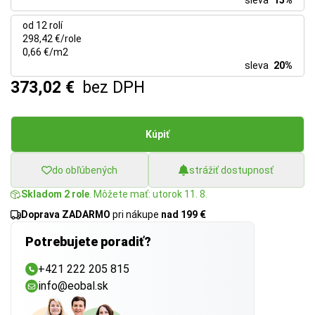
sleva
15%
od 12 rolí
298,42 €/role
0,66 €/m2
sleva
20%
373,02 €
bez DPH
Kúpiť
do obľúbených
strážiť dostupnosť
Skladom 2 role
. Môžete mať: utorok 11. 8.
Doprava ZADARMO
pri nákupe
nad 199 €
Potrebujete poradiť?
+421 222 205 815
info@eobal.sk