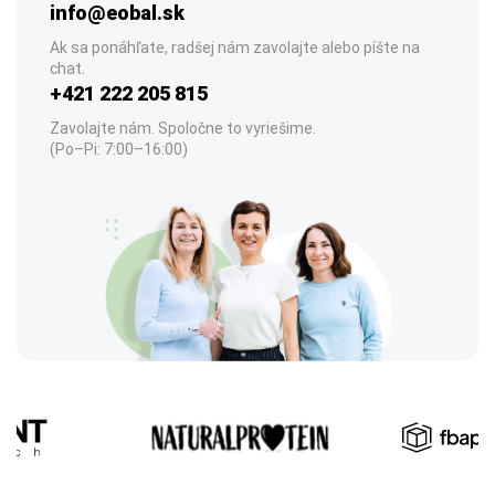
info@eobal.sk
Ak sa ponáhľate, radšej nám zavolajte alebo píšte na
chat.
+421 222 205 815
Zavolajte nám. Spoločne to vyriešime.
(Po–Pi: 7:00–16:00)