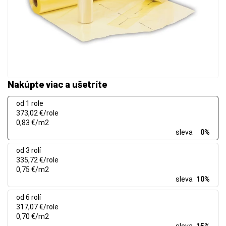
Nakúpte viac a ušetríte
od 1 role
373,02 €/role
0,83 €/m2
sleva
0%
od 3 rolí
335,72 €/role
0,75 €/m2
sleva
10%
od 6 rolí
317,07 €/role
0,70 €/m2