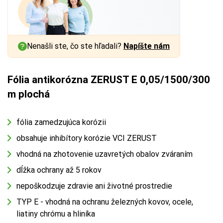
Nenašli ste, čo ste hľadali?
Napíšte nám
Fólia antikorózna ZERUST E 0,05/1500/300
m plochá
fólia zamedzujúca korózii
obsahuje inhibítory korózie VCI ZERUST
vhodná na zhotovenie uzavretých obalov zváraním
dĺžka ochrany až 5 rokov
nepoškodzuje zdravie ani životné prostredie
TYP E - vhodná na ochranu železných kovov, ocele,
liatiny chrómu a hliníka