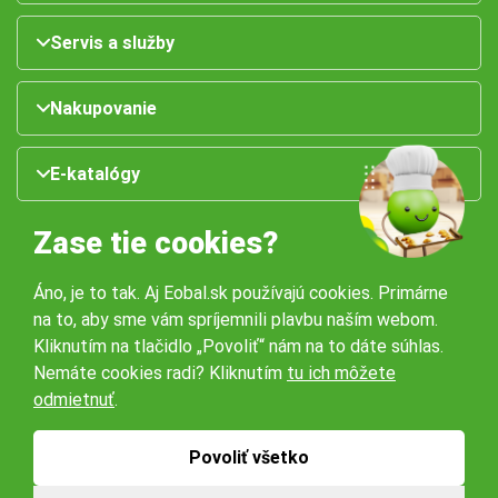
Servis a služby
Nakupovanie
E-katalógy
Zase tie cookies?
Áno, je to tak. Aj Eobal.sk používajú cookies. Primárne
na to, aby sme vám spríjemnili plavbu naším webom.
Kliknutím na tlačidlo „Povoliť“ nám na to dáte súhlas.
Nemáte cookies radi? Kliknutím
tu ich môžete
Naše pobočky:
odmietnuť
.
Obchodné podmienky
Ochrana osobných údajov
Povoliť všetko