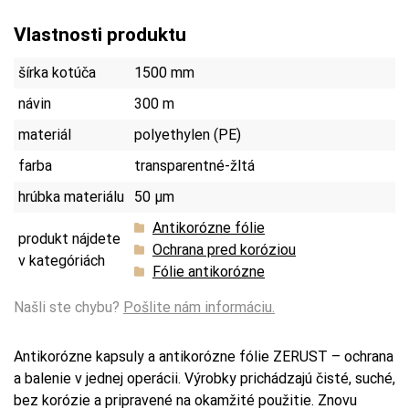
Vlastnosti produktu
šírka kotúča
1500 mm
návin
300 m
materiál
polyethylen (PE)
farba
transparentné-žltá
hrúbka materiálu
50 µm
Antikorózne fólie
produkt nájdete
Ochrana pred koróziou
v kategóriách
Fólie antikorózne
Našli ste chybu?
Pošlite nám informáciu.
Antikorózne kapsuly a antikorózne fólie ZERUST – ochrana
a balenie v jednej operácii. Výrobky prichádzajú čisté, suché,
bez korózie a pripravené na okamžité použitie. Znovu