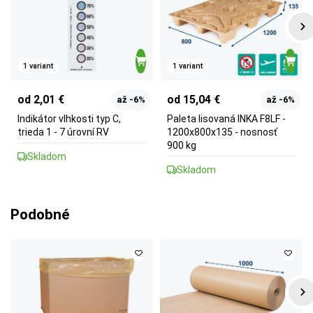
1 variant
1 variant
od 2,01 €
od 15,04 €
až -6%
až -6%
Indikátor vlhkosti typ C,
Paleta lisovaná INKA F8LF -
trieda 1 - 7 úrovní RV
1200x800x135 - nosnosť
900 kg
Skladom
Skladom
Podobné