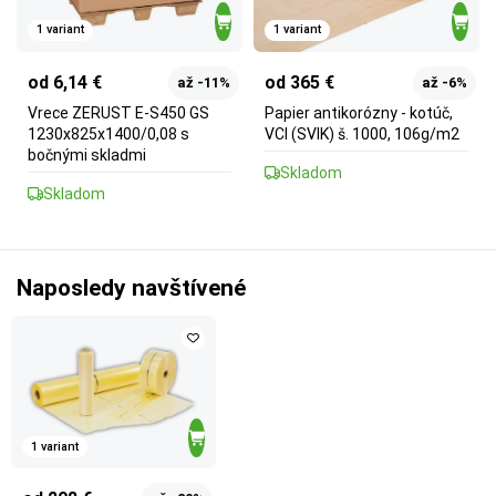
1 variant
1 variant
od 6,14 €
od 365 €
až -11%
až -6%
Vrece ZERUST E-S450 GS
Papier antikorózny - kotúč,
1230x825x1400/0,08 s
VCI (SVIK) š. 1000, 106g/m2
bočnými skladmi
Skladom
Skladom
Naposledy navštívené
1 variant