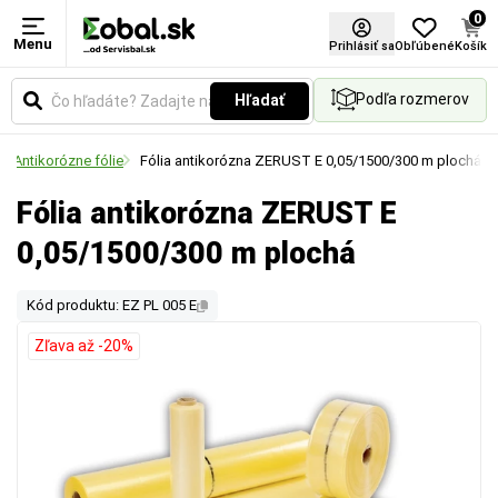
0
Menu
Prihlásiť sa
Obľúbené
Košík
Podľa rozmerov
Hľadať
Antikorózne fólie
Fólia antikorózna ZERUST E 0,05/1500/300 m plochá
Fólia antikorózna ZERUST E
0,05/1500/300 m plochá
Kód produktu: EZ PL 005 E
Zľava až -20%