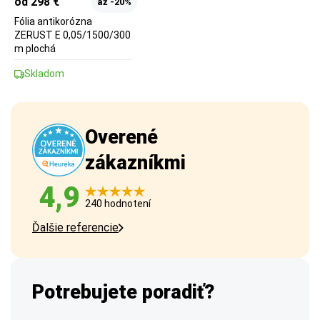
od 298 €
až -20%
Fólia antikorózna
ZERUST E 0,05/1500/300
m plochá
Skladom
Overené
zákazníkmi
4,9
240 hodnotení
Ďalšie referencie
Potrebujete poradiť?