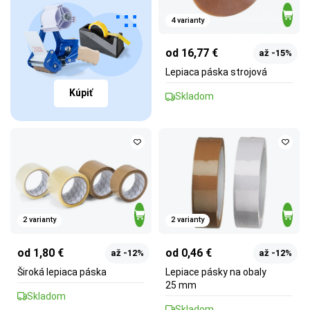
4 varianty
od 16,77 €
až -15%
Lepiaca páska strojová
Kúpiť
Skladom
2 varianty
2 varianty
od 1,80 €
od 0,46 €
až -12%
až -12%
Široká lepiaca páska
Lepiace pásky na obaly
25 mm
Skladom
Skladom