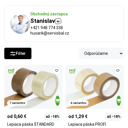
Obchodný zástupca
Stanislav
+421 948 774 338
husarik@servisbal.cz
Filter
7 variantov
6 variantov
od 0,60 €
od 1,29 €
až -18%
až -18%
Lepiaca páska ŠTANDARD
Lepiaca páska PROFI