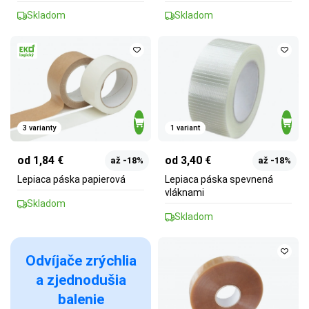
Skladom
Skladom
3 varianty
1 variant
od 1,84 €
od 3,40 €
až -18%
až -18%
Lepiaca páska papierová
Lepiaca páska spevnená
vláknami
Skladom
Skladom
Odvíjače zrýchlia
a zjednodušia
balenie