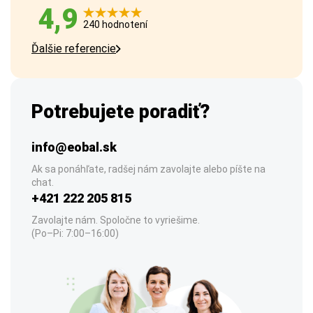
4,9
240 hodnotení
Ďalšie referencie
Potrebujete poradiť?
info@eobal.sk
Ak sa ponáhľate, radšej nám zavolajte alebo píšte na
chat.
+421 222 205 815
Zavolajte nám. Spoločne to vyriešime.
(Po–Pi: 7:00–16:00)