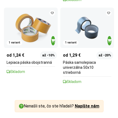
1 variant
1 variant
od 1,24 €
od 1,29 €
až -10%
až -20%
Lepiaca páska obojstranná
Páska samolepiaca
univerzálna 50x10
Skladom
strieborná
Skladom
Nenašli ste, čo ste hľadali?
Napíšte nám