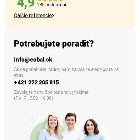
4,9
240 hodnotení
Ďalšie referencie
Potrebujete poradiť?
info@eobal.sk
Ak sa ponáhľate, radšej nám zavolajte alebo píšte na
chat.
+421 222 205 815
Zavolajte nám. Spoločne to vyriešime.
(Po–Pi: 7:00–16:00)