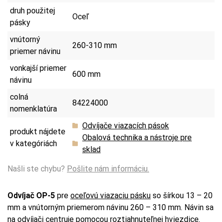
druh použitej
Oceľ
pásky
vnútorný
260-310 mm
priemer návinu
vonkajší priemer
600 mm
návinu
colná
84224000
nomenklatúra
Odvíjače viazacích pások
produkt nájdete
Obalová technika a nástroje pre
v kategóriách
sklad
Našli ste chybu?
Pošlite nám informáciu.
Odvíjač OP-5
pre
oceľovú viazaciu pásku
so šírkou 13 – 20
mm a vnútorným priemerom návinu 260 – 310 mm. Návin sa
na odvíjači centruje pomocou roztiahnuteľnej hviezdice.