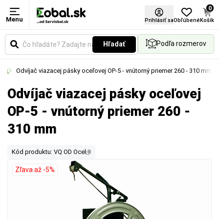
0
Menu
Prihlásiť sa
Obľúbené
Košík
Podľa rozmerov
Hľadať
sok
Odvíjač viazacej pásky oceľovej OP-5 - vnútorný priemer 260 - 310 mm
Odvíjač viazacej pásky oceľovej
OP-5 - vnútorný priemer 260 -
310 mm
Kód produktu: VQ OD Ocel
Zľava až -5%