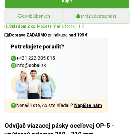
Kúpiť
do obľúbených
strážiť dostupnosť
Skladom 2 ks
. Môžete mať: utorok 11. 8.
Doprava ZADARMO
pri nákupe
nad 199 €
Potrebujete poradiť?
+421 222 205 815
info@eobal.sk
Nenašli ste, čo ste hľadali?
Napíšte nám
Odvíjač viazacej pásky oceľovej OP-5 -