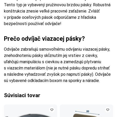
Tento typ je vybavený pružinovou brzdou pásky. Robustná
konštrukcia znesie veľké pracovné zaťaženie. Zvlášť
v prípade oceľových pások odporúčame z hľadiska
bezpečnosti používať odvíjače!
Prečo odvíjač viazacej pásky?
Odvíjače zabraňujú samovoľnému odvíjaniu viazacej pásky,
znehodnoteniu pásky skĺznutím jej vrstiev z cievky,
uľahčujú manipuláciu s cievkou a zamedzujú plytvaniu
s viazacím materiálom (nie je nutné pásku dopredu strihať
a následne vyhadzovať zvyšok po napnutí pásky). Odvíjače
sú vybavené odkladacím boxom na sponky a náradie.
Súvisiaci tovar