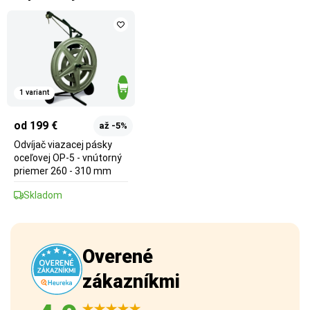
1 variant
od 199 €
až -5%
Odvíjač viazacej pásky
oceľovej OP-5 - vnútorný
priemer 260 - 310 mm
Skladom
Overené
zákazníkmi