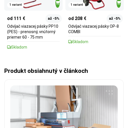
1 variant
1 variant
od 111 €
od 208 €
až -5%
až -5%
Odvíjač viazacej pásky PP10
Odvíjač viazacej pásky OP-8
(PES) - prenosný, vnútorný
COMBI
priemer 60 - 75 mm
Skladom
Skladom
Produkt obsiahnutý v článkoch