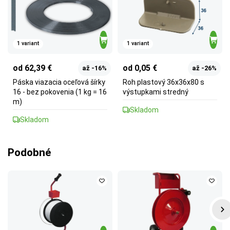
1 variant
1 variant
od 62,39 €
od 0,05 €
až -16%
až -26%
Páska viazacia oceľová šírky
Roh plastový 36x36x80 s
16 - bez pokovenia (1 kg = 16
výstupkami stredný
m)
Skladom
Skladom
Podobné