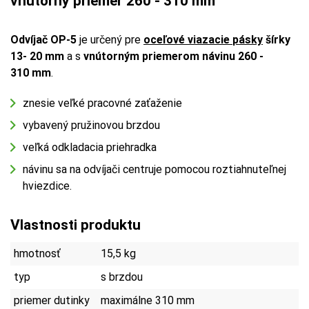
vnútorný priemer 260 - 310 mm
Odvíjač OP-5
je určený pre
oceľové viazacie
pásky
šírky
13
- 20 mm
a s
vnútorným priemerom návinu 260 -
310 mm
.
znesie veľké pracovné zaťaženie
vybavený pružinovou brzdou
veľká odkladacia priehradka
návinu sa na odvíjači centruje pomocou roztiahnuteľnej
hviezdice.
Vlastnosti produktu
hmotnosť
15,5 kg
typ
s brzdou
priemer dutinky
maximálne 310 mm