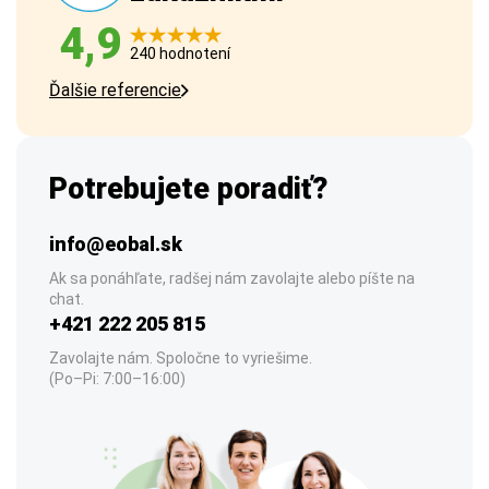
4,9
240 hodnotení
Ďalšie referencie
Potrebujete poradiť?
info@eobal.sk
Ak sa ponáhľate, radšej nám zavolajte alebo píšte na
chat.
+421 222 205 815
Zavolajte nám. Spoločne to vyriešime.
(Po–Pi: 7:00–16:00)