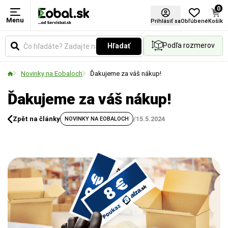
0
Menu
Prihlásiť sa
Obľúbené
Košík
Podľa rozmerov
Hľadať
Novinky na Eobaloch
Ďakujeme za váš nákup!
Ďakujeme za váš nákup!
Zpět na články
/
15.5.2024
NOVINKY NA EOBALOCH