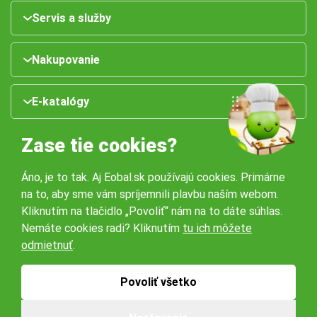
Servis a služby
Nakupovanie
E-katalógy
Zase tie cookies?
Áno, je to tak. Aj Eobal.sk používajú cookies. Primárne
na to, aby sme vám spríjemnili plavbu naším webom.
Kliknutím na tlačidlo „Povoliť“ nám na to dáte súhlas.
Nemáte cookies radi? Kliknutím
tu ich môžete
Naše pobočky:
odmietnuť
.
Obchodné podmienky
Ochrana osobných údajov
Povoliť všetko