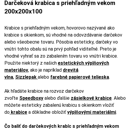
Darčeková krabica s priehľadným vekom
200x200x100
Krabice s priehľadným vekom, hovorovo nazývané ako
krabice s okienkom, sú vhodné na odovzdávanie darčekov
alebo všeobecne tovaru. Pôsobia esteticky, darčeky vo
vnútri tohto obalu sú na prvý pohľad viditeľné. Preto je
vhodné vyhrať sa zo zabalením tovaru vo vnútri krabice.
Použite niektorý z našich
estetických výplňových
materiálov
, ako je napríklad
drevitá
vlna
,
Sizzlepak
alebo
farebné papierové telieska
.
Ak hľadáte krabice na rozvoz darčekov
zvoľte
Speedboxy
alebo ďalšie
zásielkové krabice
. Alebo
môžete esteticky zabalenú krabicu s okienkom vložiť
do
krabice
a dôkladne obložiť
výplňovými materiálmi
.
Čo baliť do darčekových krabíc s priehľadným vekom