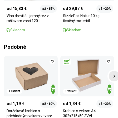
od 15,83 €
od 29,87 €
až -15%
až -20%
Vlna drevitá - jemný rez v
SizzlePak Natur 10 kg -
rašlovom vreci 120 l
fixačný materiál
Skladom
Skladom
Podobné
1 variant
1 variant
od 1,19 €
od 1,34 €
až -10%
až -20%
Darčeková krabica s
Krabica s vekom A4
priehľadným vekom v tvare
302x215x50 3VVL