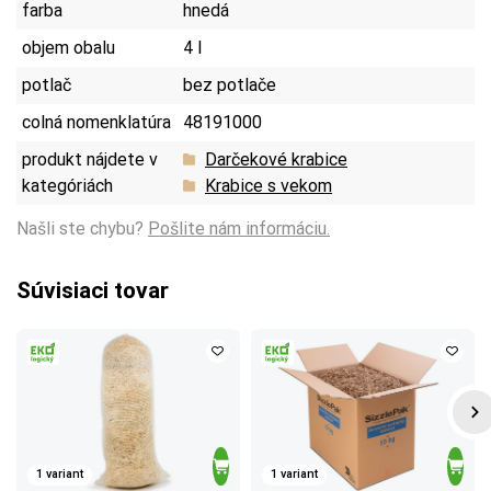
farba
hnedá
objem obalu
4 l
potlač
bez potlače
colná nomenklatúra
48191000
produkt nájdete v
Darčekové krabice
kategóriách
Krabice s vekom
Našli ste chybu?
Pošlite nám informáciu.
Súvisiaci tovar
1 variant
1 variant