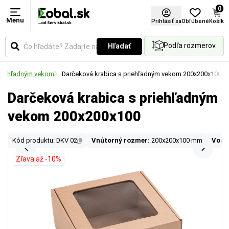
0
Menu
Prihlásiť sa
Obľúbené
Košík
Podľa rozmerov
Hľadať
priehľadným vekom
Darčeková krabica s priehľadným vekom 200x200x100
Darčeková krabica s priehľadným
vekom 200x200x100
Kód produktu: DKV 02
Vnútorný rozmer:
200x200x100 mm
Vonk
Zľava až -10%