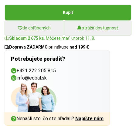
Kúpiť
do obľúbených
strážiť dostupnosť
Skladom 2 675 ks
. Môžete mať: utorok 11. 8.
Doprava ZADARMO
pri nákupe
nad 199 €
Potrebujete poradiť?
+421 222 205 815
info@eobal.sk
Nenašli ste, čo ste hľadali?
Napíšte nám