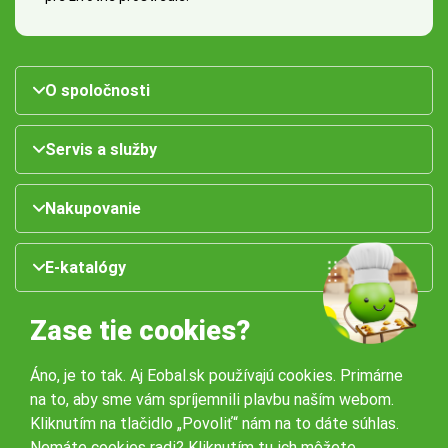
O spoločnosti
Servis a služby
Nakupovanie
E-katalógy
Zase tie cookies?
Áno, je to tak. Aj Eobal.sk používajú cookies. Primárne
na to, aby sme vám spríjemnili plavbu naším webom.
Kliknutím na tlačidlo „Povoliť“ nám na to dáte súhlas.
Nemáte cookies radi? Kliknutím
tu ich môžete
Naše pobočky: