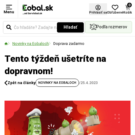
0
Menu
Prihlásiť sa
Obľúbené
Košík
Podľa rozmerov
Hľadať
Novinky na Eobaloch
Doprava zadarmo
Tento týždeň ušetríte na
dopravnom!
Zpět na články
/
25.4.2023
NOVINKY NA EOBALOCH