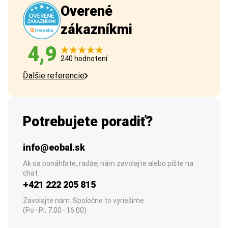
Overené
zákazníkmi
4,9
240 hodnotení
Ďalšie referencie
Potrebujete poradiť?
info@eobal.sk
Ak sa ponáhľate, radšej nám zavolajte alebo píšte na
chat.
+421 222 205 815
Zavolajte nám. Spoločne to vyriešime.
(Po–Pi: 7:00–16:00)