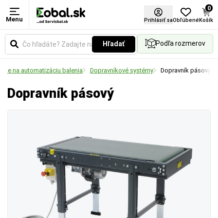
0
Menu
Prihlásiť sa
Obľúbené
Košík
Podľa rozmerov
Hľadať
gie na automatizáciu balenia
Dopravníkové systémy
Dopravník pásový
Dopravník pásový