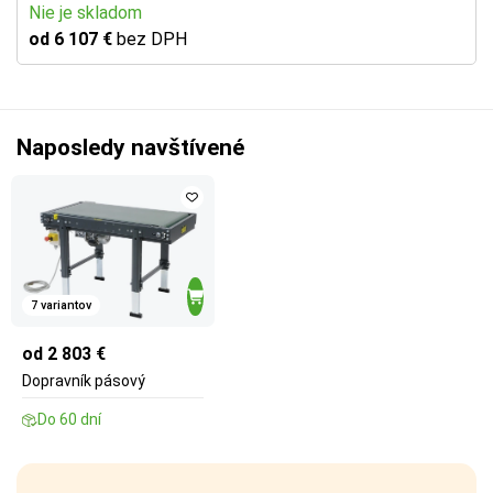
Nie je skladom
od 6 107 €
bez DPH
Naposledy navštívené
7 variantov
od 2 803 €
Dopravník pásový
Do 60 dní