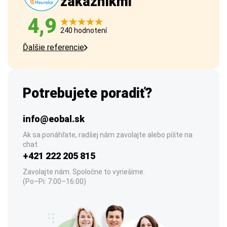
zákazníkmi
4,9
240 hodnotení
Ďalšie referencie
Potrebujete poradiť?
info@eobal.sk
Ak sa ponáhľate, radšej nám zavolajte alebo píšte na
chat.
+421 222 205 815
Zavolajte nám. Spoločne to vyriešime.
(Po–Pi: 7:00–16:00)