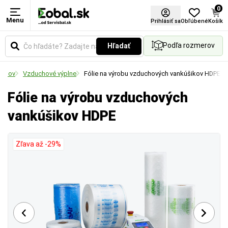
0
Menu
Prihlásiť sa
Obľúbené
Košík
Podľa rozmerov
Hľadať
balov
Vzduchové výplne
Fólie na výrobu vzduchových vankúšikov HDPE
Fólie na výrobu vzduchových
vankúšikov HDPE
Zľava až -29%