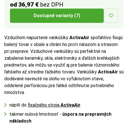
od 36,97 €
bez DPH
Dostupné varianty (7)
Vzduchom napustené vankúšiky
ActivaAir
spoľahlivo fixujú
balený tovar v obale a chráni ho proti nárazom a otrasom
pri preprave. Vzduchové vankúšiky sú perfektné na
zabalenie keramiky, skla, elektroniky a ďalších krehkejších
predmetov, ale môžu sa využiť aj pre balenie rôznorodého
ľahšieho až stredne ťažkého tovaru. Vankúšiky
ActivaAir
sú
dodávané navinuté na úlohu vo vyfúknutom stave,
oddelené perforáciou pre ľahké odtrhnutie potrebného
množstva.
náplň do
fixačného stroja
ActivaAir
takmer nulová hmotnosť -
úspora na prepravných
nákladoch