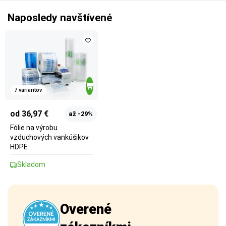
Naposledy navštívené
7 variantov
od 36,97 €
až -29%
Fólie na výrobu
vzduchových vankúšikov
HDPE
Skladom
Overené