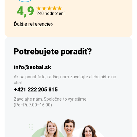
4,9
240 hodnotení
Ďalšie referencie
Potrebujete poradiť?
info@eobal.sk
Ak sa ponáhľate, radšej nám zavolajte alebo píšte na
chat.
+421 222 205 815
Zavolajte nám. Spoločne to vyriešime.
(Po–Pi: 7:00–16:00)