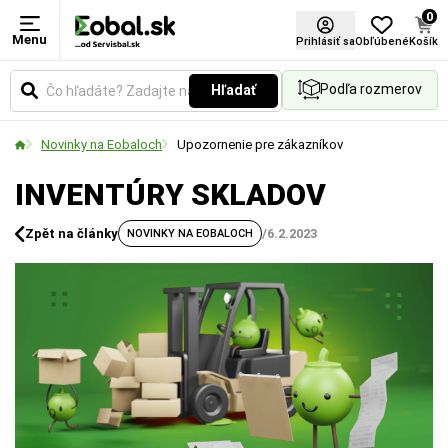
0
Menu
Prihlásiť sa
Obľúbené
Košík
Podľa rozmerov
Hľadať
Novinky na Eobaloch
Upozornenie pre zákazníkov
INVENTÚRY SKLADOV
Zpět na články
/
6.2.2023
NOVINKY NA EOBALOCH