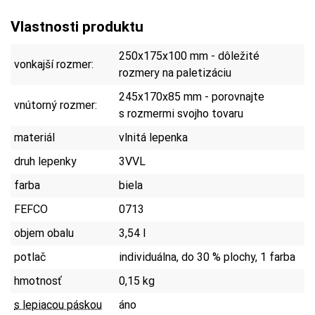
Vlastnosti produktu
250x175x100 mm - dôležité
vonkajší rozmer:
rozmery na paletizáciu
245x170x85 mm - porovnajte
vnútorný rozmer:
s rozmermi svojho tovaru
materiál
vlnitá lepenka
druh lepenky
3VVL
farba
biela
FEFCO
0713
objem obalu
3,54 l
potlač
individuálna, do 30 % plochy, 1 farba
hmotnosť
0,15 kg
s lepiacou páskou
áno