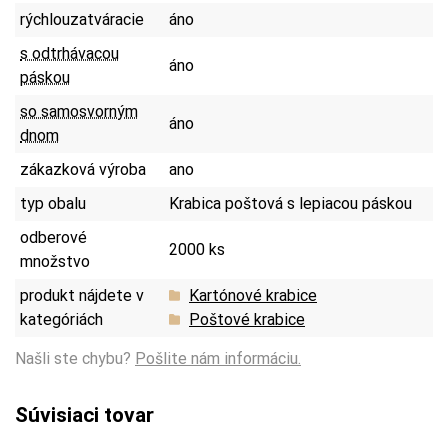
rýchlouzatváracie
áno
s odtrhávacou
áno
páskou
so samosvorným
áno
dnom
zákazková výroba
ano
typ obalu
Krabica poštová s lepiacou páskou
odberové
2000 ks
množstvo
produkt nájdete v
Kartónové krabice
kategóriách
Poštové krabice
Našli ste chybu?
Pošlite nám informáciu.
Súvisiaci tovar