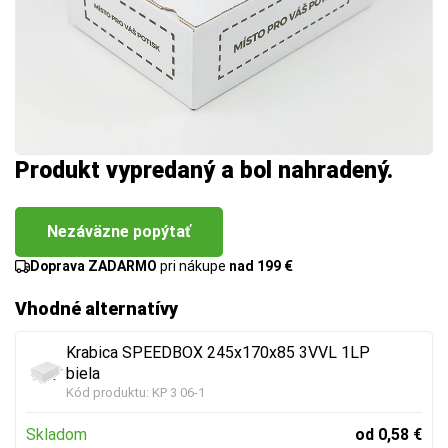
Produkt vypredaný a bol nahradený.
Nezáväzne popýtať
Doprava ZADARMO
pri nákupe
nad 199 €
Vhodné alternatívy
Krabica SPEEDBOX 245x170x85 3VVL 1LP
biela
Kód produktu:
KP 3 06-1
Skladom
od 0,58 €