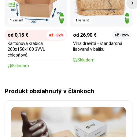
1 variant
1 variant
od 0,15 €
od 26,90 €
až -32%
až -25%
Kartónová krabica
Vlna drevitá - štandardná
200x150x100 3VVL
lisovaná v balíku
chlopňová
Skladom
Skladom
Produkt obsiahnutý v článkoch