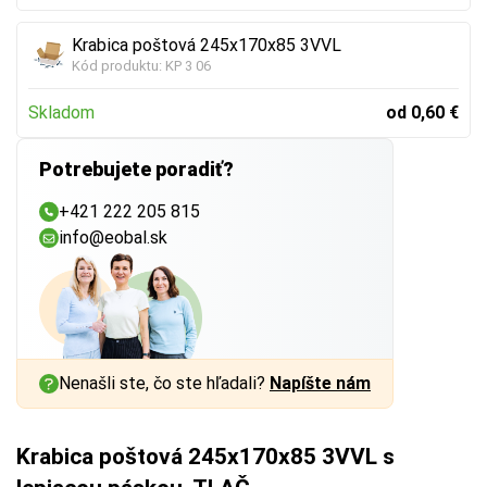
Krabica poštová 245x170x85 3VVL
Kód produktu:
KP 3 06
Skladom
od 0,60 €
Potrebujete poradiť?
+421 222 205 815
info@eobal.sk
Nenašli ste, čo ste hľadali?
Napíšte nám
Krabica poštová 245x170x85 3VVL s