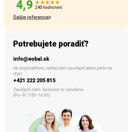
4,9
240 hodnotení
Ďalšie referencie
Potrebujete poradiť?
info@eobal.sk
Ak sa ponáhľate, radšej nám zavolajte alebo píšte na
chat.
+421 222 205 815
Zavolajte nám. Spoločne to vyriešime.
(Po–Pi: 7:00–16:00)