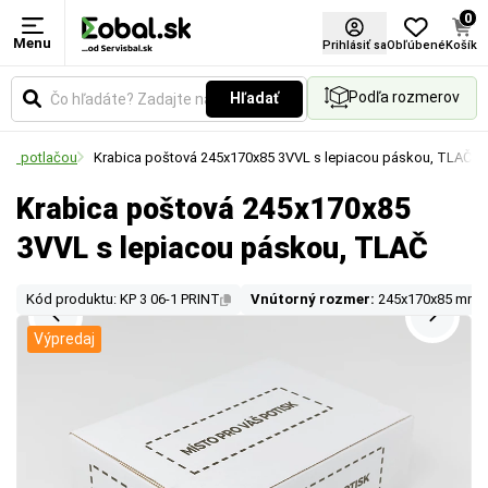
0
Menu
Prihlásiť sa
Obľúbené
Košík
Podľa rozmerov
Hľadať
nou potlačou
Krabica poštová 245x170x85 3VVL s lepiacou páskou, TLAČ
Krabica poštová 245x170x85
3VVL s lepiacou páskou, TLAČ
Kód produktu: KP 3 06-1 PRINT
Vnútorný rozmer:
245x170x85 mm
Výpredaj