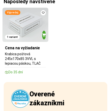
Naposledy navštívené
Výpredaj
1 variant
Cena na vyžiadanie
Krabica poštová
245x170x85 3VVL s
lepiacou páskou, TLAČ
Do 35 dní
Overené
zákazníkmi