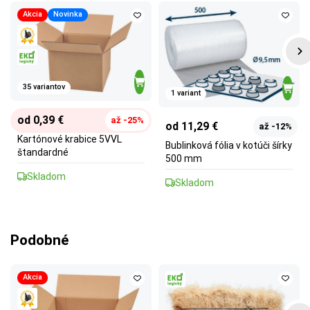
Akcia
Novinka
35 variantov
1 variant
od 0,39 €
až -25%
od 11,29 €
až -12%
Kartónové krabice 5VVL
Bublinková fólia v kotúči šírky
štandardné
500 mm
Skladom
Skladom
Podobné
Akcia