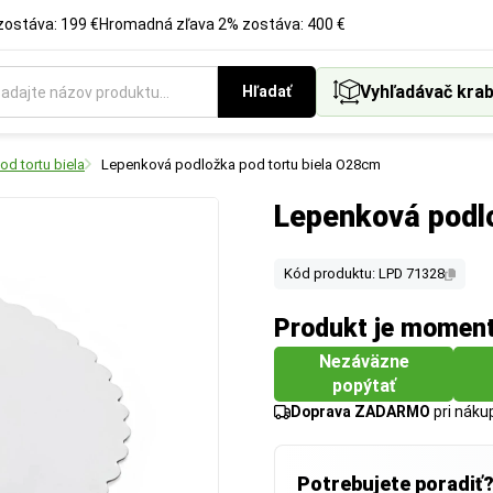
ostáva: 199 €
Hromadná zľava 2% zostáva: 400 €
Vyhľadávač krab
Hľadať
d tortu biela
Lepenková podložka pod tortu biela O28cm
Lepenková podl
Kód produktu: LPD 71328
Produkt je momen
Nezáväzne
popýtať
Doprava ZADARMO
pri nák
Potrebujete poradiť