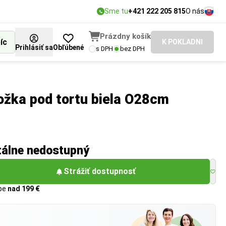
Sme tu
+421 222 205 815
O nás
Prázdny košík
íc
K POKLADNI
Prihlásiť sa
Obľúbené
s DPH
bez DPH
ožka pod tortu biela O28cm
tálne nedostupný
Strážiť dostupnosť
upe
nad 199 €
?