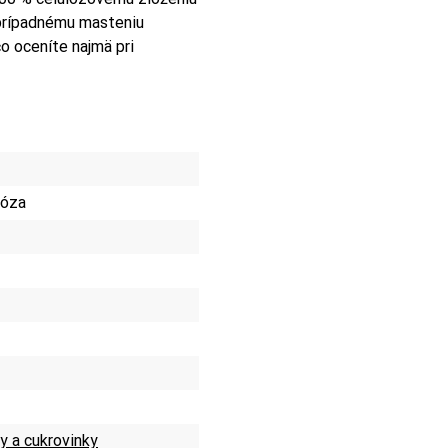
 prípadnému masteniu
čo oceníte najmä pri
lóza
y a cukrovinky