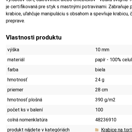
je certifikovaná pre styk s mastnými potravinami. Zabraňuje
krabice, uľahčuje manipuláciu s obsahom a spevňuje krabicu, 
preprave.
Vlastnosti produktu
výška
10 mm
materiál
papír - 100% celu
farba
biela
hmotnosť
24 g
priemer
28 cm
hmotnosť plošná
390 g/m2
počet ks v balení
100
colná nomenklatúra
48236910
produkt nájdete v kategóriách
Krabice na tort