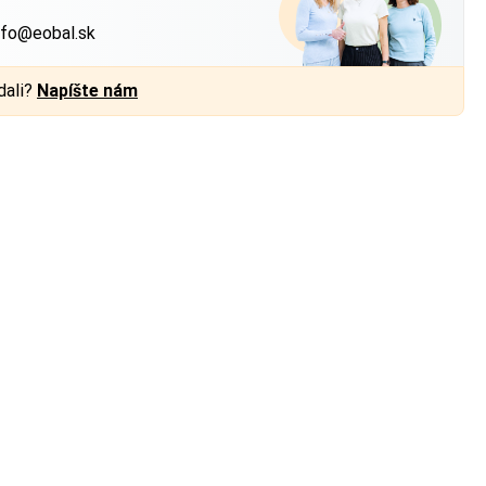
nfo@eobal.sk
dali?
Napíšte nám