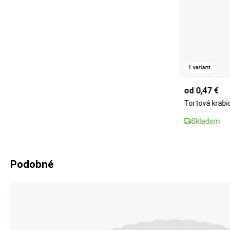
1 variant
od 0,47 €
Tortová krab
Skladom
Podobné