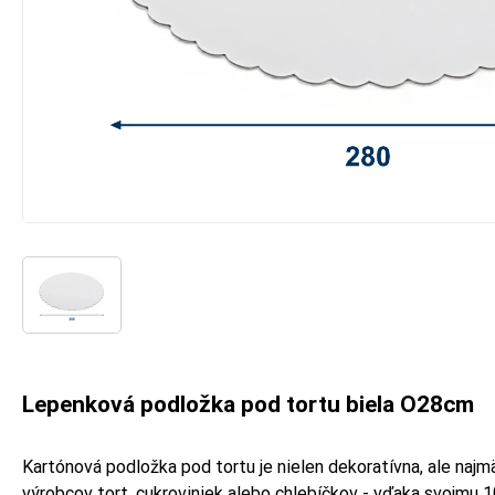
Lepenková podložka pod tortu biela O28cm
Kartónová podložka pod tortu je nielen dekoratívna, ale naj
výrobcov tort, cukroviniek alebo chlebíčkov - vďaka svojmu