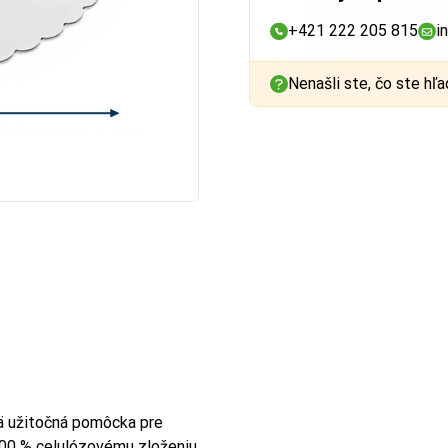
+421 222 205 815
i
Nenašli ste, čo ste hľa
mä užitočná pomôcka pre
 100 % celulózovému zloženiu