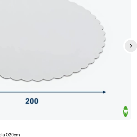
iela O20cm