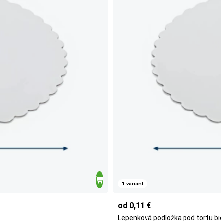
1 variant
od 0,11 €
Lepenková podložka pod tortu b