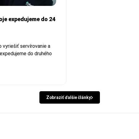
poje expedujeme do 24
vyriešiť servírovanie a
é expedujeme do druhého
Zobraziť ďalšie články