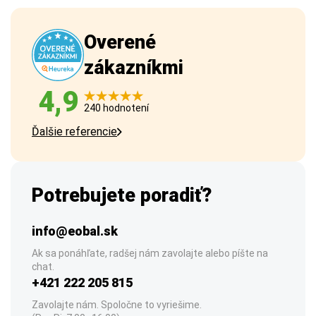
Overené
zákazníkmi
4,9
240 hodnotení
Ďalšie referencie
Potrebujete poradiť?
info@eobal.sk
Ak sa ponáhľate, radšej nám zavolajte alebo píšte na
chat.
+421 222 205 815
Zavolajte nám. Spoločne to vyriešime.