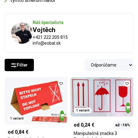
týmto smerom nahor
Náš špecialista
Vojtěch
+421 222 205 815
info@eobal.sk
Filter
1 variant
1 variant
od 0,24 €
až -16%
od 0,84 €
Manipulačná značka 3