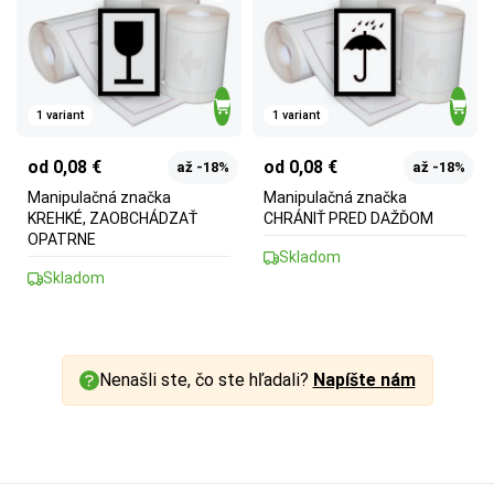
1 variant
1 variant
od 0,08 €
od 0,08 €
až -18%
až -18%
Manipulačná značka
Manipulačná značka
KREHKÉ, ZAOBCHÁDZAŤ
CHRÁNIŤ PRED DAŽĎOM
OPATRNE
Skladom
Skladom
Nenašli ste, čo ste hľadali?
Napíšte nám