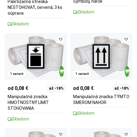
Symboly, hárok
Paletizačná strieška
NESTOHOVAŤ, červená, 3 ks
Skladom
súprava
Skladom
1 variant
1 variant
od 0,08 €
od 0,08 €
až -18%
až -18%
Manipulačná značka
Manipulačná značka TÝMTO
HMOTNOSTNÝ LIMIT
SMEROM NAHOR
STOHOVANIA
Skladom
Skladom