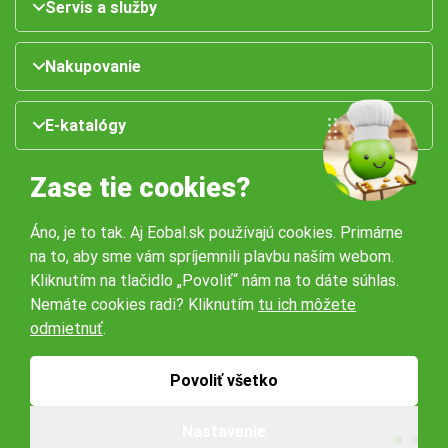
Servis a služby
Nakupovanie
E-katalógy
Zase tie cookies?
Áno, je to tak. Aj Eobal.sk používajú cookies. Primárne
na to, aby sme vám spríjemnili plavbu naším webom.
Kliknutím na tlačidlo „Povoliť“ nám na to dáte súhlas.
Nemáte cookies radi? Kliknutím
tu ich môžete
Naše pobočky:
odmietnuť
.
Obchodné podmienky
Ochrana osobných údajov
Povoliť všetko
Nastavenie