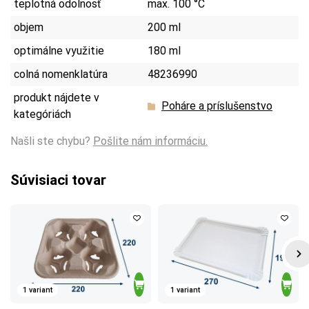
teplotná odolnosť
max. 100 °C
objem
200 ml
optimálne využitie
180 ml
colná nomenklatúra
48236990
produkt nájdete v
Poháre a príslušenstvo
kategóriách
Našli ste chybu?
Pošlite nám informáciu.
Súvisiaci tovar
1 variant
1 variant