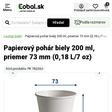
0
Menu
Prihlásiť sa
Obľúbené
Košík
Podľa rozmerov
Hľadať
ový pohár biely
Papierový pohár biely 200 ml, priemer 73 mm (0,18 L/7 oz)
Papierový pohár biely 200 ml,
priemer 73 mm (0,18 L/7 oz)
Kód produktu: PK 76220