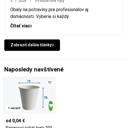
3. 7. 2026
/
Produktové tipy
Obaly na potraviny pre profesionálov aj
domácnosti.
Vyberie si každý.
Čítať viac
Zobraziť ďalšie články
Naposledy navštívené
1 variant
od 0,04 €
Papierový pohár biely 200