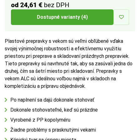
od 24,61 €
bez DPH
Dostupné varianty (4)
Plastové prepravky s vekom sú veľmi obľúbené vďaka
svojej výnimočnej robustnosti a efektívnemu využitiu
priestoru pri preprave a skladovaní prázdnych prepraviek.
Tieto prepravky sú navrhnuté tak, aby sa zasúvali jedna do
druhej, čím sa šetrí miesto pri skladovaní. Prepravky s
vekom ALC sú ideálnou voľbou najmä v skladoch na
kompletizáciu a prípravu objednávok.
Po naplnení sa dajú dokonale stohovať
Dokonale stohovateľné, keď sú prázdne
Vyrobené z PP kopolyméru
Žiadne problémy s prasknutými vekami
Kónický tvar na úsporu miesta