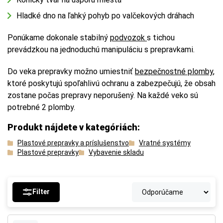
Hladké dno na ľahký pohyb po valčekových dráhach
Ponúkame dokonale stabilný
podvozok
s tichou
prevádzkou na jednoduchú manipuláciu s prepravkami.
Do veka prepravky možno umiestniť
bezpečnostné plomby
,
ktoré poskytujú spoľahlivú ochranu a zabezpečujú, že obsah
zostane počas prepravy neporušený. Na každé veko sú
potrebné 2 plomby.
Produkt nájdete v kategóriách:
Plastové prepravky a príslušenstvo
Vratné systémy
Plastové prepravky
Vybavenie skladu
Filter