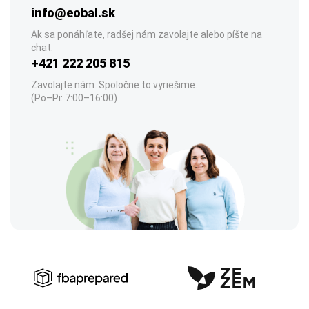
info@eobal.sk
Ak sa ponáhľate, radšej nám zavolajte alebo píšte na
chat.
+421 222 205 815
Zavolajte nám. Spoločne to vyriešime.
(Po–Pi: 7:00–16:00)