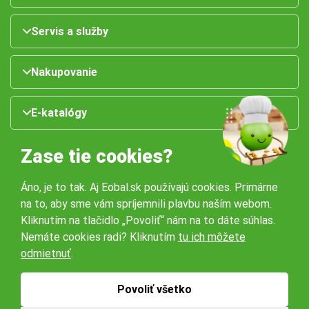
Servis a služby
Nakupovanie
E-katalógy
Zase tie cookies?
Áno, je to tak. Aj Eobal.sk používajú cookies. Primárne
na to, aby sme vám spríjemnili plavbu naším webom.
Kliknutím na tlačidlo „Povoliť“ nám na to dáte súhlas.
Nemáte cookies radi? Kliknutím
tu ich môžete
Naše pobočky:
odmietnuť
.
Obchodné podmienky
Ochrana osobných údajov
Povoliť všetko