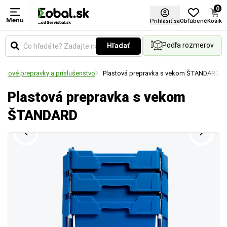
0
Menu
Prihlásiť sa
Obľúbené
Košík
Podľa rozmerov
Hľadať
astové prepravky a príslušenstvo
Plastová prepravka s vekom ŠTANDARD
Plastová prepravka s vekom
ŠTANDARD