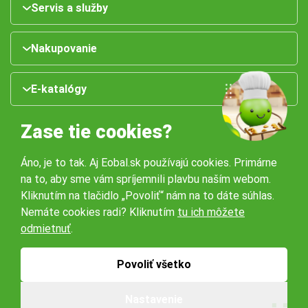
Servis a služby
Nakupovanie
E-katalógy
Zase tie cookies?
Áno, je to tak. Aj Eobal.sk používajú cookies. Primárne
na to, aby sme vám spríjemnili plavbu naším webom.
Kliknutím na tlačidlo „Povoliť“ nám na to dáte súhlas.
Nemáte cookies radi? Kliknutím
tu ich môžete
Naše pobočky:
odmietnuť
.
Obchodné podmienky
Ochrana osobných údajov
Povoliť všetko
Nastavenie