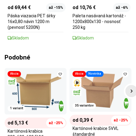
od 69,44 €
od 10,76 €
až -15%
až -6%
Páska viazacia PET šírky
Paleta nasávaná kartonáž -
16x0,80 návin 1200 m
1200x800x130 - nosnosť
(pevnosť 5200N)
250 kg
Skladom
Skladom
Podobné
Akcia
Akcia
Novinka
35 variantov
1 variant
od 0,39 €
až -25%
od 5,13 €
až -25%
Kartónové krabice 5VVL
Kartónová krabica
štandardné