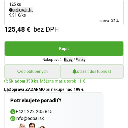
125 ks
celá paleta
9,91 €/ks
sleva
21%
125,48 €
bez DPH
Kúpiť
Nakupovať:
Kusy
/
Palety
do obľúbených
strážiť dostupnosť
Skladom 350 ks
. Môžete mať: utorok 11. 8.
Doprava ZADARMO
pri nákupe
nad 199 €
Potrebujete poradiť?
+421 222 205 815
info@eobal.sk