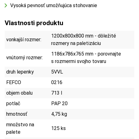
Vysoká pevnosť umožňujúca stohovanie
Vlastnosti produktu
1200x800x800 mm - dôležité
vonkajší rozmer:
rozmery na paletizáciu
1186x786x765 mm - porovnajte
vnútorný rozmer:
s rozmermi svojho tovaru
druh lepenky
5VVL
FEFCO
0216
objem obalu
713 l
potlač
PAP 20
hmotnosť
4,75 kg
množstvo na
125 ks
palete