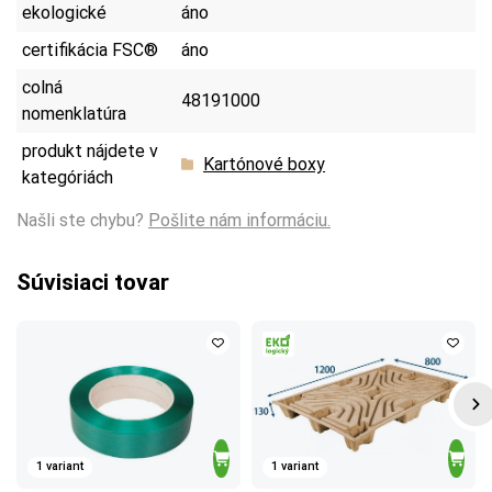
ekologické
áno
certifikácia FSC®
áno
colná
48191000
nomenklatúra
produkt nájdete v
Kartónové boxy
kategóriách
Našli ste chybu?
Pošlite nám informáciu.
Súvisiaci tovar
1 variant
1 variant