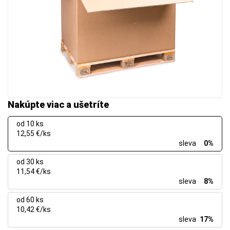
Nakúpte viac a ušetríte
od 10 ks
12,55 €/ks
sleva
0%
od 30 ks
11,54 €/ks
sleva
8%
od 60 ks
10,42 €/ks
sleva
17%