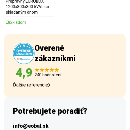
Prepravný EUROBOX
1200x800x800 5VVL so
skladaným dnom
Skladom
Overené
zákazníkmi
4,9
240 hodnotení
Ďalšie referencie
Potrebujete poradiť?
info@eobal.sk