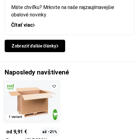
Máte chvíľku? Mrknite na naše najzaujímavejšie
obalové novinky.
Čítať viac
Zobraziť ďalšie články
Naposledy navštívené
1 variant
od 9,91 €
až -21%