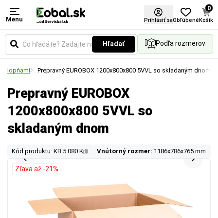
0
Menu
Prihlásiť sa
Obľúbené
Košík
Podľa rozmerov
Hľadať
 chlopňami
Prepravný EUROBOX 1200x800x800 5VVL so skladaným dnom
Prepravný EUROBOX
1200x800x800 5VVL so
skladaným dnom
Kód produktu: KB 5 080 K
Vnútorný rozmer:
1186x786x765 mm
V
Zľava až -21%