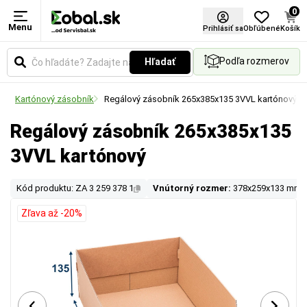
0
Menu
Prihlásiť sa
Obľúbené
Košík
Podľa rozmerov
Hľadať
my
Kartónový zásobník
Regálový zásobník 265x385x135 3VVL kartónový
Regálový zásobník 265x385x135
3VVL kartónový
Kód produktu: ZA 3 259 378 1
Vnútorný rozmer:
378x259x133 mm
Zľava až -20%