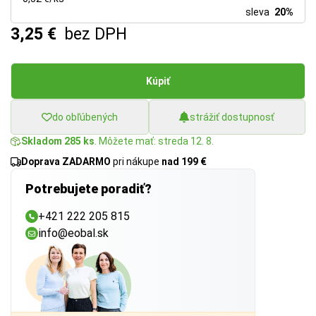
sleva
20%
3,25 €
bez DPH
Kúpiť
do obľúbených
strážiť dostupnosť
Skladom 285 ks
. Môžete mať: streda 12. 8.
Doprava ZADARMO
pri nákupe
nad 199 €
Potrebujete poradiť?
+421 222 205 815
info@eobal.sk