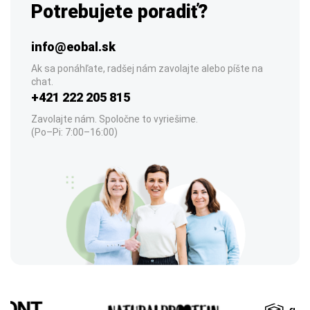
Potrebujete poradiť?
info@eobal.sk
Ak sa ponáhľate, radšej nám zavolajte alebo píšte na
chat.
+421 222 205 815
Zavolajte nám. Spoločne to vyriešime.
(Po–Pi: 7:00–16:00)