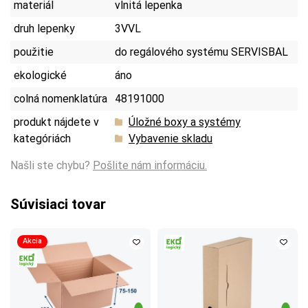
materiál
vlnitá lepenka
druh lepenky
3VVL
použitie
do regálového systému SERVISBAL
ekologické
áno
colná nomenklatúra
48191000
produkt nájdete v
Úložné boxy a systémy
kategóriách
Vybavenie skladu
Našli ste chybu?
Pošlite nám informáciu.
Súvisiaci tovar
Akcia