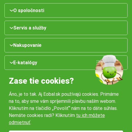
O spoločnosti
Servis a služby
Nakupovanie
E-katalógy
Zase tie cookies?
Áno, je to tak. Aj Eobal.sk používajú cookies. Primárne
na to, aby sme vám spríjemnili plavbu naším webom.
Kliknutím na tlačidlo „Povoliť“ nám na to dáte súhlas.
Nemáte cookies radi? Kliknutím
tu ich môžete
Naše pobočky:
odmietnuť
.
Obchodné podmienky