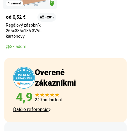
1 variant
od 0,52 €
až -20%
Regálový zásobník
265x385x135 3VVL
kartónový
Skladom
Overené
zákazníkmi
4,9
240 hodnotení
Ďalšie referencie