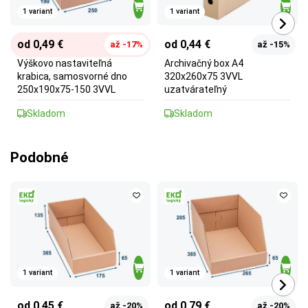
1 variant
1 variant
od 0,49 €
od 0,44 €
až -17%
až -15%
Výškovo nastaviteľná
Archivačný box A4
krabica, samosvorné dno
320x260x75 3VVL
250x190x75-150 3VVL
uzatvárateľný
Skladom
Skladom
Podobné
1 variant
1 variant
od 0,45 €
od 0,79 €
až -20%
až -20%