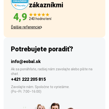
zákazníkmi
4,9
240 hodnotení
Ďalšie referencie
Potrebujete poradiť?
info@eobal.sk
Ak sa ponáhľate, radšej nám zavolajte alebo píšte na
chat.
+421 222 205 815
Zavolajte nám. Spoločne to vyriešime.
(Po–Pi: 7:00–16:00)