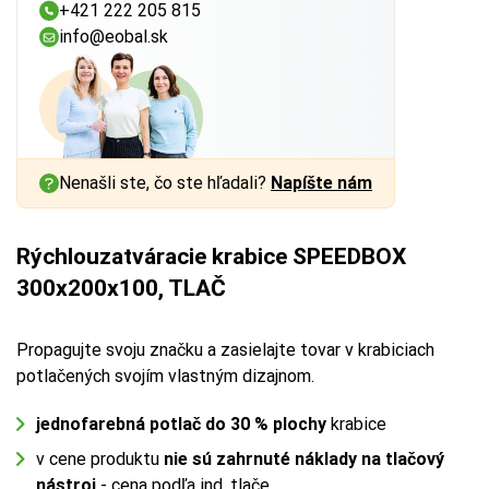
+421 222 205 815
info@eobal.sk
Nenašli ste, čo ste hľadali?
Napíšte nám
Rýchlouzatváracie krabice SPEEDBOX
300x200x100, TLAČ
Propagujte svoju značku a zasielajte tovar v krabiciach
potlačených svojím vlastným dizajnom.
jednofarebná potlač do 30 % plochy
krabice
v cene produktu
nie sú zahrnuté náklady na tlačový
nástroj
- cena podľa ind. tlače