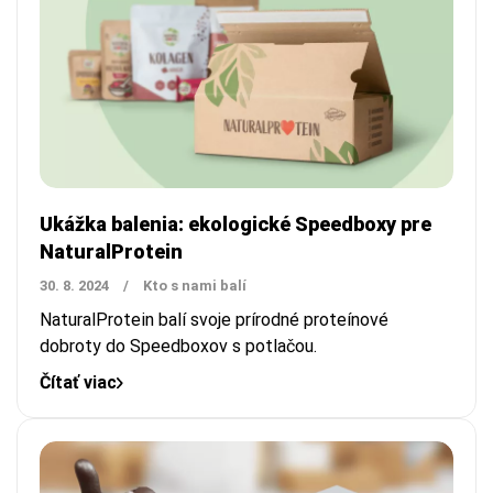
Ukážka balenia: ekologické Speedboxy pre
NaturalProtein
30. 8. 2024
/
Kto s nami balí
NaturalProtein balí svoje prírodné proteínové
dobroty do Speedboxov s potlačou.
Čítať viac