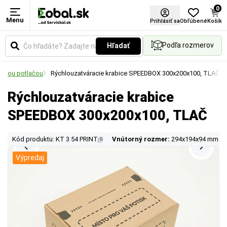
0
Menu
Prihlásiť sa
Obľúbené
Košík
Podľa rozmerov
Hľadať
uálnou potlačou
Rýchlouzatváracie krabice SPEEDBOX 300x200x100, TLAČ
Rýchlouzatváracie krabice
SPEEDBOX 300x200x100, TLAČ
Kód produktu: KT 3 54 PRINT
Vnútorný rozmer:
294x194x94 mm
Výpredaj