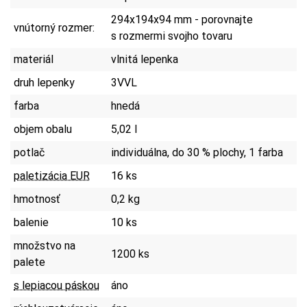
294x194x94 mm - porovnajte
vnútorný rozmer:
s rozmermi svojho tovaru
materiál
vlnitá lepenka
druh lepenky
3VVL
farba
hnedá
objem obalu
5,02 l
potlač
individuálna, do 30 % plochy, 1 farba
paletizácia EUR
16 ks
hmotnosť
0,2 kg
balenie
10 ks
množstvo na
1200 ks
palete
s lepiacou páskou
áno