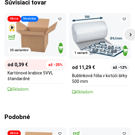
Súvisiaci tovar
Akcia
Novinka
35 variantov
1 variant
od 0,39 €
až -25%
od 11,29 €
až -12%
Kartónové krabice 5VVL
Bublinková fólia v kotúči šírky
štandardné
500 mm
Skladom
Skladom
Podobné
Akcia