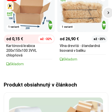
1 variant
1 variant
od 0,15 €
od 26,90 €
až -32%
až -25%
Kartónová krabica
Vlna drevitá - štandardná
200x150x100 3VVL
lisovaná v balíku
chlopňová
Skladom
Skladom
Produkt obsiahnutý v článkoch