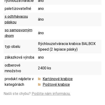
rýchlouzatváracie
áno
paletizovateľné
ano
s odtrhávacou
áno
páskou
so samosvorným
áno
dnom
Rýchlouzatváracia krabica BALBOX
typ obalu
Speed (2 lepiace pásky)
zákazková výroba
ano
odberové
2400 ks
množstvo
produkt nájdete v
Kartónové krabice
kategóriách
Poštové krabice
Našli ste chybu?
Pošlite nám informáciu.