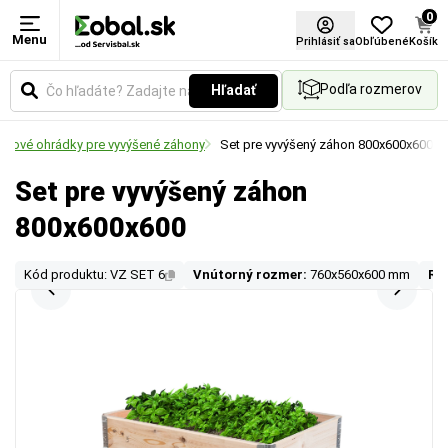
0
Menu
Prihlásiť sa
Obľúbené
Košík
Podľa rozmerov
Hľadať
letové ohrádky pre vyvýšené záhony
Set pre vyvýšený záhon 800x600x600
Set pre vyvýšený záhon
800x600x600
Kód produktu: VZ SET 6
Vnútorný rozmer:
760x560x600 mm
Ro