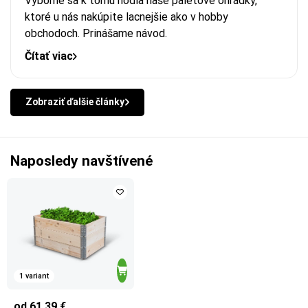
Výborne sa k tomu hodia naše paletové ohrádky,
ktoré u nás nakúpite lacnejšie ako v hobby
obchodoch.
Prinášame návod.
Čítať viac
Zobraziť ďalšie články
Naposledy navštívené
1 variant
od 61,39 €