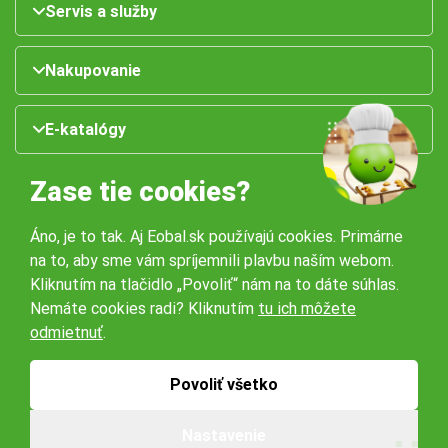
Servis a služby
Nakupovanie
E-katalógy
Zase tie cookies?
Áno, je to tak. Aj Eobal.sk používajú cookies. Primárne
na to, aby sme vám spríjemnili plavbu naším webom.
Kliknutím na tlačidlo „Povoliť“ nám na to dáte súhlas.
Nemáte cookies radi? Kliknutím
tu ich môžete
Naše pobočky:
odmietnuť
.
Obchodné podmienky
Ochrana osobných údajov
Povoliť všetko
Nastavenie