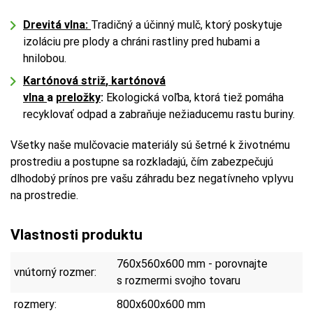
Drevitá vlna:
Tradičný a účinný mulč, ktorý poskytuje
izoláciu pre plody a chráni rastliny pred hubami a
hnilobou.
Kartónová striž
,
kartónová
vlna
a
preložky
:
Ekologická voľba, ktorá tiež pomáha
recyklovať odpad a zabraňuje nežiaducemu rastu buriny.
Všetky naše mulčovacie materiály sú šetrné k životnému
prostrediu a postupne sa rozkladajú, čím zabezpečujú
dlhodobý prínos pre vašu záhradu bez negatívneho vplyvu
na prostredie.
Vlastnosti produktu
760x560x600 mm - porovnajte
vnútorný rozmer:
s rozmermi svojho tovaru
rozmery:
800x600x600 mm