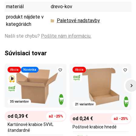
materiál
drevo-kov
produkt nájdete v
Paletové nadstavby
kategóriách
Našli ste chybu?
Pošlite nám informáciu.
Súvisiaci tovar
Akcia
Novinka
Akcia
35 variantov
21 variantov
od 0,39 €
až -25%
od 0,24 €
až -25%
Kartónové krabice 5VVL
Poštové krabice hnedé
štandardné