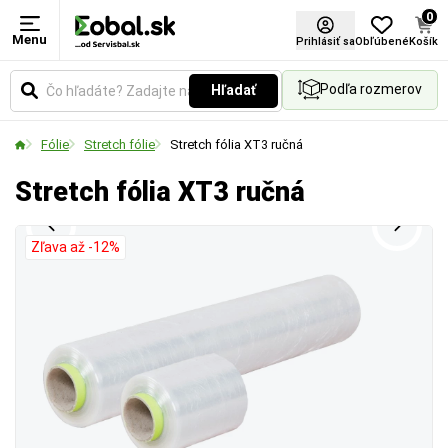
0
Menu
Šírka kotúča
Návin
Prihlásiť sa
Obľúbené
Košík
Podľa rozmerov
Hľadať
Udáva celkovú šírku role v milimetroch. Vyberte si
Udáva celkovú dĺžku materiálu namotaného na
rozmer podľa veľkosti balených predmetov alebo
jednej roli v metroch.
Fólie
Stretch fólie
Stretch fólia XT3 ručná
paliet.
Stretch fólia XT3 ručná
Zľava až -12%