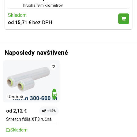
hrúbka: 9 mikrometrov
Skladom
od 15,71 €
bez DPH
Naposledy navštívené
2 varianty
od 2,12 €
až -12%
Stretch fólia XT3 ručná
Skladom