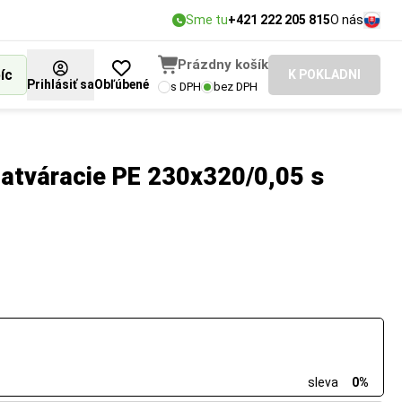
Sme tu
+421 222 205 815
O nás
Prázdny košík
íc
K POKLADNI
Prihlásiť sa
Obľúbené
s DPH
bez DPH
zatváracie PE 230x320/0,05 s
sleva
0%