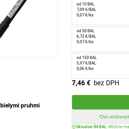
od 10 BAL
7,09 €/BAL
0,07 €/ks
od 50 BAL
6,72 €/BAL
0,07 €/ks
od 150 BAL
5,97 €/BAL
0,06 €/ks
7,46 €
bez DPH
bielymi pruhmi
do obľúbenýc
Skladom 84 BAL
. Môžete mať