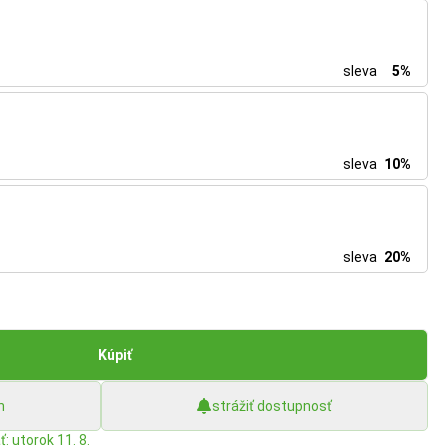
sleva
5%
sleva
10%
sleva
20%
Kúpiť
h
strážiť dostupnosť
: utorok 11. 8.