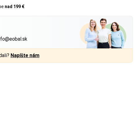
upe
nad 199 €
?
nfo@eobal.sk
dali?
Napíšte nám