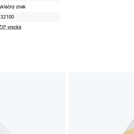
yklačný znak
232100
ZIP vrecká