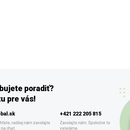
bujete poradiť?
u pre vás!
bal.sk
+421 222 205 815
hľate, radšej nám zavolajte
Zavolajte nám. Spoločne to
 na chat.
vyriešime.