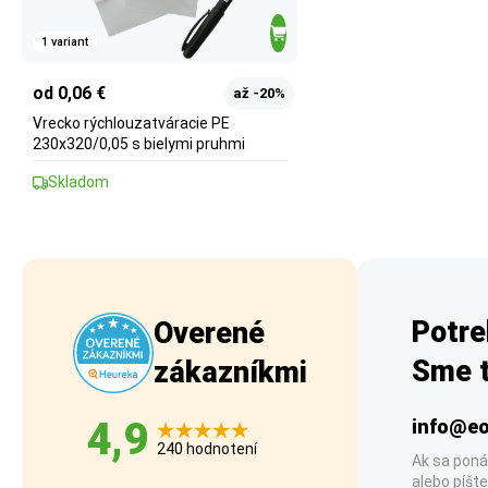
1 variant
od 0,06 €
až -20%
Vrecko rýchlouzatváracie PE
230x320/0,05 s bielymi pruhmi
Skladom
Potre
Overené
Sme t
zákazníkmi
4,9
info@eo
240 hodnotení
Ak sa poná
alebo píšte