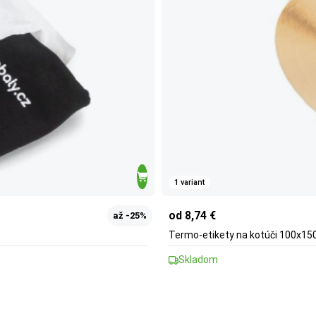
1 variant
od 8,74 €
až -25%
Termo-etikety na kotúči 100x15
Skladom