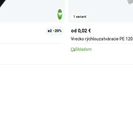
1 variant
od 0,02 €
až -20%
Vrecko rýchlouzatváracie PE 120
Skladom