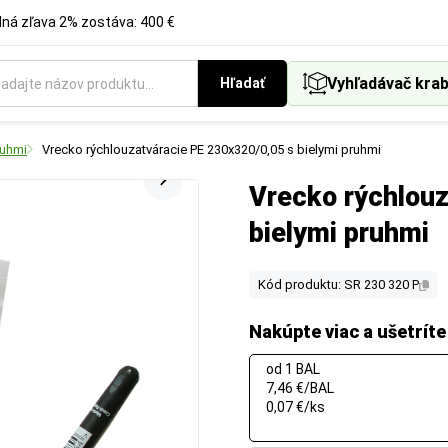
á zľava 2% zostáva: 400 €
Vyhľadávač krab
Hľadať
ruhmi
Vrecko rýchlouzatváracie PE 230x320/0,05 s bielymi pruhmi
Vrecko rýchlou
bielymi pruhmi
Kód produktu: SR 230 320 P
Nakúpte viac a ušetríte
od 1 BAL
7,46 €/BAL
0,07 €/ks