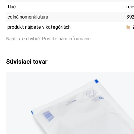
tlač
rec
colná nomenklatúra
39
produkt nájdete v kategóriách
Našli ste chybu?
Pošlite nám informáciu.
Súvisiaci tovar