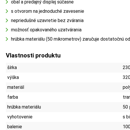
obal a predajný displej súčasne
s otvorom na jednoduché zavesenie
nepriedušné uzavretie bez zvárania
možnosť opakovaného uzatvárania
hrúbka materiálu (50 mikrometrov) zaručuje dostatočnú od
Vlastnosti produktu
šírka
23
výška
32
materiál
pol
farba
tra
hrúbka materiálu
50
vyhotovenie
s b
balenie
100