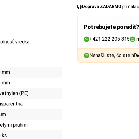
Doprava ZADARMO
pri nák
Potrebujete poradiť
+421 222 205 815
i
olnosť vrecka
Nenašli ste, čo ste hľa
0 mm
0 mm
yethylen (PE)
nsparentná
 µm
ielymi pruhmi
 ks