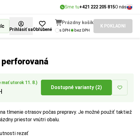
Sme tu
+421 222 205 815
O nás
Prázdny košík
íc
K POKLADNI
Prihlásiť sa
Obľúbené
s DPH
bez DPH
ch predmetov alebo
a perforovaná
 mať utorok 11. 8.)
Dostupné varianty (2)
H
a na tlmenie otrasov počas prepravy. Je možné použiť taktiež
ázdny priestor vnútri obalu.
utnosti rezať