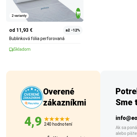
2 varianty
od 11,93 €
až -12%
Bublinková fólia perforovaná
Skladom
Potre
Overené
Sme t
zákazníkmi
4,9
info@eo
240 hodnotení
Ak sa poná
alebo píšte