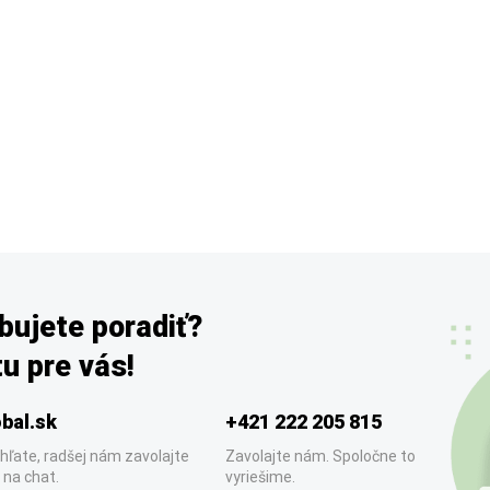
bujete poradiť?
u pre vás!
bal.sk
+421 222 205 815
hľate, radšej nám zavolajte
Zavolajte nám. Spoločne to
 na chat.
vyriešime.