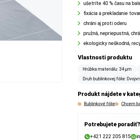
ušetríte 40 % času na bal
fixácia a prekladanie tova
chráni aj proti oderu
pružná, nepriepustná, chrá
ekologicky neškodná, rec
Vlastnosti produktu
Hrúbka materiálu: 34 µm
Druh bublinkovej fólie: Dvoj
Produkt nájdete v kate
Bublinkové fólie
Chcem ba
Potrebujete poradiť
+421 222 205 815
i