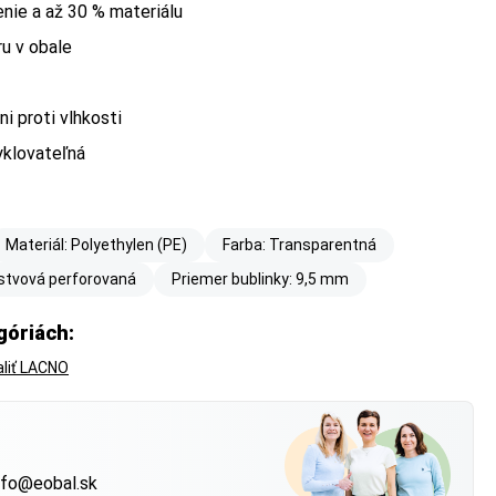
enie a až 30 % materiálu
ru v obale
ni proti vlhkosti
yklovateľná
Materiál: Polyethylen (PE)
Farba: Transparentná
vrstvová perforovaná
Priemer bublinky: 9,5 mm
góriách:
liť LACNO
?
nfo@eobal.sk