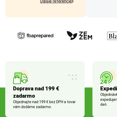
Ďalšie referencie
Doprava nad 199 €
Expedí
Objednávky
zadarmo
expedujem
Objednajte nad 199 € bez DPH a tovar
deň.
vám dodáme zadarmo.