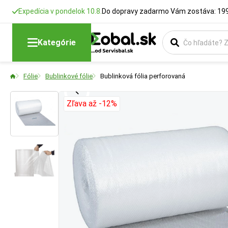
Expedícia v pondelok 10.8.
Do dopravy zadarmo Vám zostáva: 199
Šírka kotúča
Kategórie
Udáva celkovú šír
Fólie
Bublinkové fólie
Bublinková fólia perforovaná
paliet.
Zľava až -12%