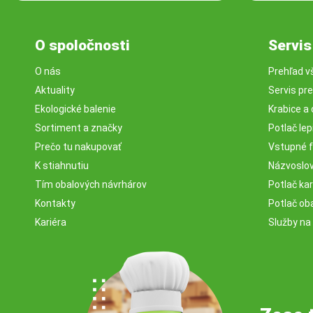
O spoločnosti
Servis
O nás
Prehľad v
Aktuality
Servis pr
Ekologické balenie
Krabice a 
Sortiment a značky
Potlač lep
Prečo tu nakupovať
Vstupné f
K stiahnutiu
Názvoslovi
Tím obalových návrhárov
Potlač ka
Kontakty
Potlač ob
Kariéra
Služby na