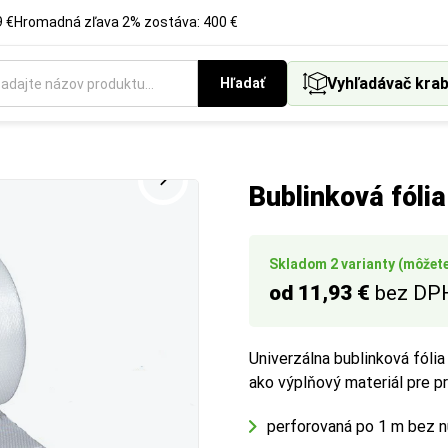
 €
Hromadná zľava 2% zostáva: 400 €
Vyhľadávač krab
Hľadať
ku role v milimetroch. Vyberte si rozmer podľa veľkosti balený
Bublinková fóli
Skladom 2 varianty (môžete
od 11,93 €
bez DP
Univerzálna bublinková fóli
ako výplňový materiál pre pr
perforovaná po 1 m bez n