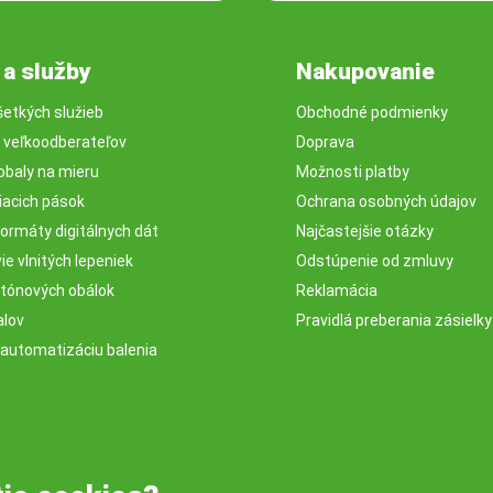
 a služby
Nakupovanie
šetkých služieb
Obchodné podmienky
e veľkoodberateľov
Doprava
obaly na mieru
Možnosti platby
iacich pások
Ochrana osobných údajov
ormáty digitálnych dát
Najčastejšie otázky
e vlnitých lepeniek
Odstúpenie od zmluvy
rtónových obálok
Reklamácia
alov
Pravidlá preberania zásielky
 automatizáciu balenia