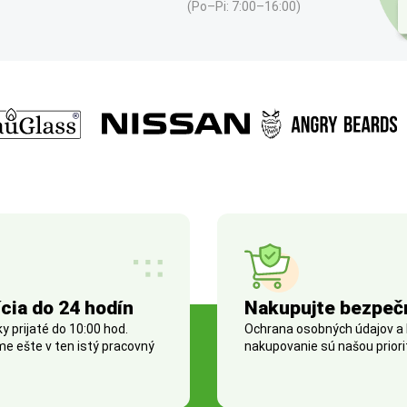
(Po–Pi: 7:00–16:00)
cia do 24 hodín
Nakupujte bezpeč
 prijaté do 10:00 hod.
Ochrana osobných údajov a
e ešte v ten istý pracovný
nakupovanie sú našou priori