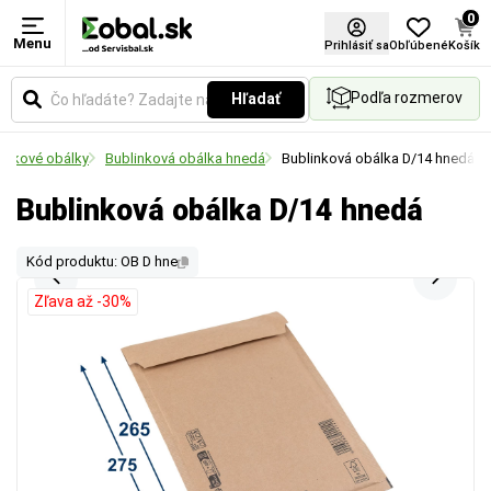
0
Menu
Prihlásiť sa
Obľúbené
Košík
Podľa rozmerov
Hľadať
inkové obálky
Bublinková obálka hnedá
Bublinková obálka D/14 hnedá
Bublinková obálka D/14 hnedá
Kód produktu: OB D hne
Zľava až -30%