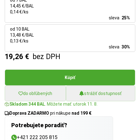
od 7 BAL
14,45 €/BAL
0,14 €/ks
sleva
25%
od 10 BAL
13,48 €/BAL
0,13 €/ks
sleva
30%
19,26 €
bez DPH
Kúpiť
do obľúbených
strážiť dostupnosť
Skladom 344 BAL
. Môžete mať: utorok 11. 8.
Doprava ZADARMO
pri nákupe
nad 199 €
Potrebujete poradiť?
+421 222 205 815