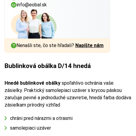
info@eobal.sk
Nenašli ste, čo ste hľadali?
Napíšte nám
Bublinková obálka D/14 hnedá
Hnedé bublinkové obálky
spoľahlivo ochránia vaše
zásielky. Praktický samolepiaci uzáver s krycou páskou
zaručuje pevné a jednoduché uzavretie, hnedá farba dodáva
zásielkam prírodný vzhľad
chráni pred nárazmi a otrasmi
samolepiaci uzáver