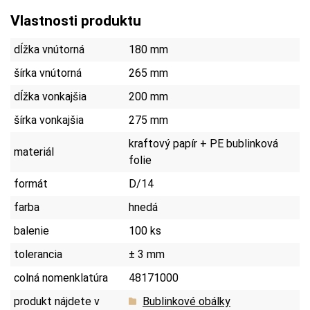
Vlastnosti produktu
dĺžka vnútorná
180 mm
šírka vnútorná
265 mm
dĺžka vonkajšia
200 mm
šírka vonkajšia
275 mm
kraftový papír + PE bublinková
materiál
folie
formát
D/14
farba
hnedá
balenie
100 ks
tolerancia
± 3 mm
colná nomenklatúra
48171000
produkt nájdete v
Bublinkové obálky