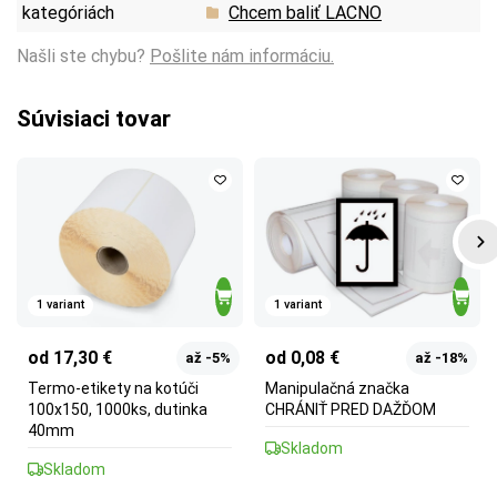
kategóriách
Chcem baliť LACNO
Našli ste chybu?
Pošlite nám informáciu.
Súvisiaci tovar
1 variant
1 variant
od 17,30 €
od 0,08 €
až -5%
až -18%
Termo-etikety na kotúči
Manipulačná značka
100x150, 1000ks, dutinka
CHRÁNIŤ PRED DAŽĎOM
40mm
Skladom
Skladom