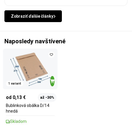
Zobraziť ďalšie články
Naposledy navštívené
1 variant
od 0,13 €
až -30%
Bublinková obálka D/14
hnedá
Skladom