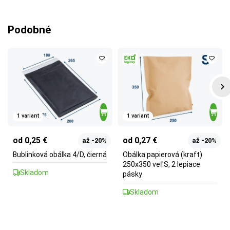
Podobné
1 variant
1 variant
od 0,25 €
od 0,27 €
až -20%
až -20%
Bublinková obálka 4/D, čierná
Obálka papierová (kraft)
250x350 veľ.S, 2 lepiace
Skladom
pásky
Skladom