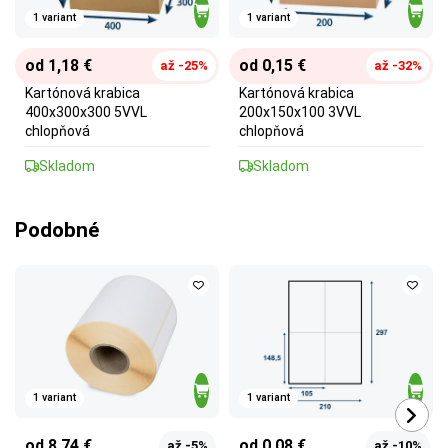
1 variant
1 variant
od 1,18 €
od 0,15 €
až -25%
až -32%
Kartónová krabica
Kartónová krabica
400x300x300 5VVL
200x150x100 3VVL
chlopňová
chlopňová
Skladom
Skladom
Podobné
1 variant
1 variant
od 8,74 €
od 0,08 €
až -5%
až -10%