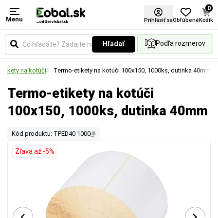
0
Menu
Prihlásiť sa
Obľúbené
Košík
Podľa rozmerov
Hľadať
etikety na kotúči
Termo-etikety na kotúči 100x150, 1000ks, dutinka 40mm
Termo-etikety na kotúči
100x150, 1000ks, dutinka 40mm
Kód produktu: TPED40 1000
Zľava až -5%