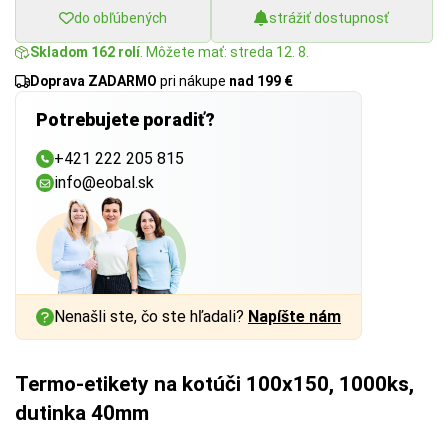
do obľúbených
strážiť dostupnosť
Skladom 162 rolí
. Môžete mať: streda 12. 8.
Doprava ZADARMO
pri nákupe
nad 199 €
Potrebujete poradiť?
+421 222 205 815
info@eobal.sk
Nenašli ste, čo ste hľadali?
Napíšte nám
Termo-etikety na kotúči 100x150, 1000ks,
dutinka 40mm