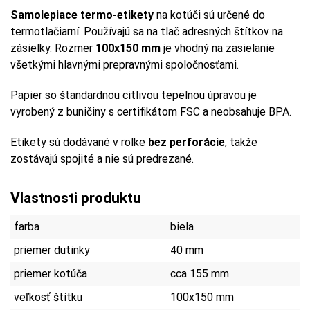
Samolepiace termo-etikety
na kotúči sú určené do
termotlačiarní. Používajú sa na tlač adresných štítkov na
zásielky. Rozmer
100x150 mm
je vhodný na zasielanie
všetkými hlavnými prepravnými spoločnosťami.
Papier so štandardnou citlivou tepelnou úpravou je
vyrobený z buničiny s certifikátom FSC a neobsahuje BPA.
Etikety sú dodávané v rolke
bez perforácie
, takže
zostávajú spojité a nie sú predrezané.
Vlastnosti produktu
farba
biela
priemer dutinky
40 mm
priemer kotúča
cca 155 mm
veľkosť štítku
100x150 mm