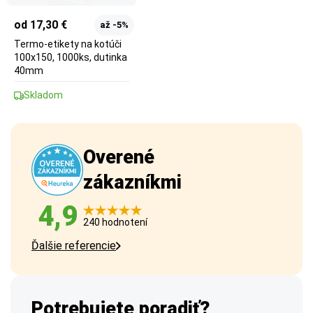
od 17,30 €
až -5%
Termo-etikety na kotúči
100x150, 1000ks, dutinka
40mm
Skladom
Overené
zákazníkmi
4,9
240 hodnotení
Ďalšie referencie
Potrebujete poradiť?