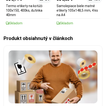
Termo-etikety na kotúči
Samolepiace biele matné
100x150, 400ks, dutinka
etikety 105x148,5 mm, 4 ks
40mm
na A4
Skladom
Skladom
Produkt obsiahnutý v článkoch