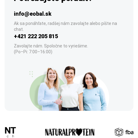
info@eobal.sk
Ak sa ponáhľate, radšej nám zavolajte alebo píšte na
chat.
+421 222 205 815
Zavolajte nám. Spoločne to vyriešime.
(Po–Pi: 7:00–16:00)