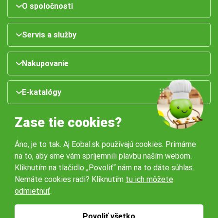
O spoločnosti
Servis a služby
Nakupovanie
E-katalógy
Zase tie cookies?
Áno, je to tak. Aj Eobal.sk používajú cookies. Primárne
na to, aby sme vám spríjemnili plavbu naším webom.
Kliknutím na tlačidlo „Povoliť“ nám na to dáte súhlas.
Nemáte cookies radi? Kliknutím
tu ich môžete
Naše pobočky:
odmietnuť
.
Obchodné podmienky
Ochrana osobných údajov
Povoliť všetko