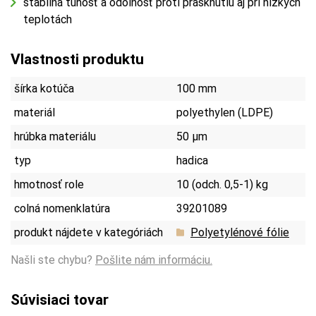
stabilná tuhosť a odolnosť proti prasknutiu aj pri nízkych
teplotách
Vlastnosti produktu
šírka kotúča
100 mm
materiál
polyethylen (LDPE)
hrúbka materiálu
50 µm
typ
hadica
hmotnosť role
10 (odch. 0,5-1) kg
colná nomenklatúra
39201089
produkt nájdete v kategóriách
Polyetylénové fólie
Našli ste chybu?
Pošlite nám informáciu.
Súvisiaci tovar