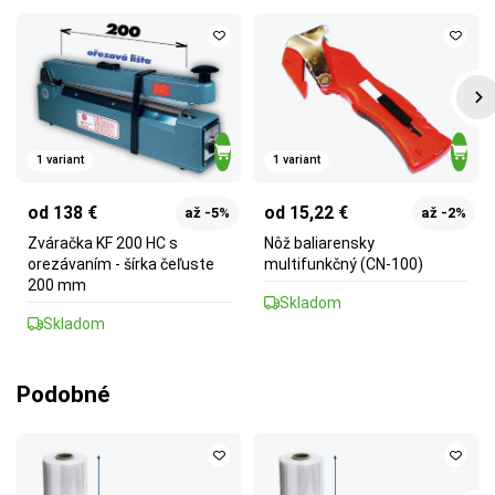
1 variant
1 variant
od 138 €
od 15,22 €
až -5%
až -2%
Zváračka KF 200 HC s
Nôž baliarensky
orezávaním - šírka čeľuste
multifunkčný (CN-100)
200 mm
Skladom
Skladom
Podobné