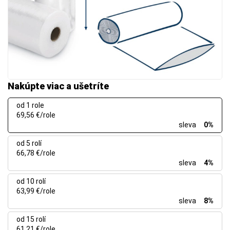
Nakúpte viac a ušetríte
od 1 role
69,56 €/role
sleva
0%
od 5 rolí
66,78 €/role
sleva
4%
od 10 rolí
63,99 €/role
sleva
8%
od 15 rolí
61,21 €/role