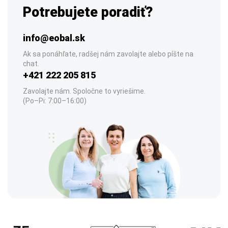
Potrebujete poradiť?
info@eobal.sk
Ak sa ponáhľate, radšej nám zavolajte alebo píšte na
chat.
+421 222 205 815
Zavolajte nám. Spoločne to vyriešime.
(Po–Pi: 7:00–16:00)