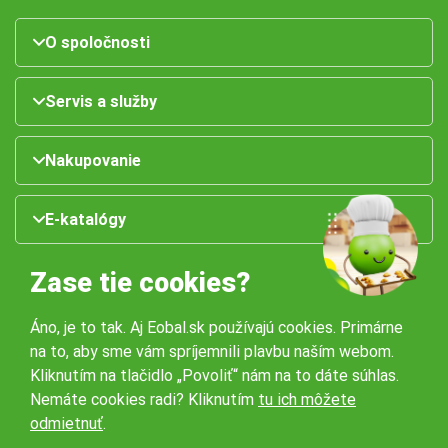
O spoločnosti
Servis a služby
Nakupovanie
E-katalógy
Zase tie cookies?
Áno, je to tak. Aj Eobal.sk používajú cookies. Primárne
na to, aby sme vám spríjemnili plavbu naším webom.
Kliknutím na tlačidlo „Povoliť“ nám na to dáte súhlas.
Nemáte cookies radi? Kliknutím
tu ich môžete
Naše pobočky:
odmietnuť
.