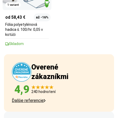
1 variant
od 58,43 €
až -16%
Fólia polyetylénová
hadica š. 100/hr. 0,05 v
kotúči
Skladom
Overené
zákazníkmi
4,9
240 hodnotení
Ďalšie referencie