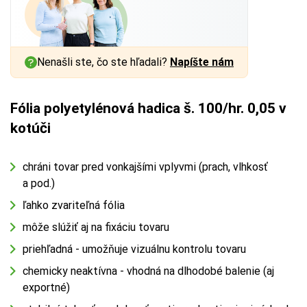
Nenašli ste, čo ste hľadali?
Napíšte nám
Fólia polyetylénová hadica š. 100/hr. 0,05 v
kotúči
chráni tovar pred vonkajšími vplyvmi (prach, vlhkosť
a pod.)
ľahko zvariteľná fólia
môže slúžiť aj na fixáciu tovaru
priehľadná - umožňuje vizuálnu kontrolu tovaru
chemicky neaktívna - vhodná na dlhodobé balenie (aj
exportné)