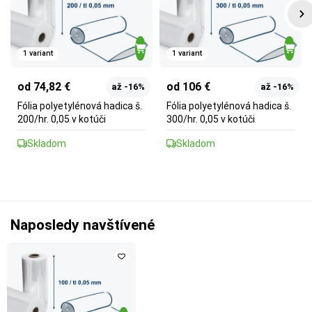
1 variant
1 variant
od 74,82 €
od 106 €
až -16%
až -16%
Fólia polyetylénová hadica š.
Fólia polyetylénová hadica š.
200/hr. 0,05 v kotúči
300/hr. 0,05 v kotúči
Skladom
Skladom
Naposledy navštívené