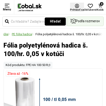
0
Menu
Prihlásiť sa
Obľúbené
Košík
Podľa rozmerov
Hľadať
é fólie
PE fólia hadica
Fólia polyetylénová hadica š. 100/hr. 0,05 v kotúči
Fólia polyetylénová hadica š.
100/hr. 0,05 v kotúči
Kód produktu: FPE HA 100 50 R
Zľava až -16%