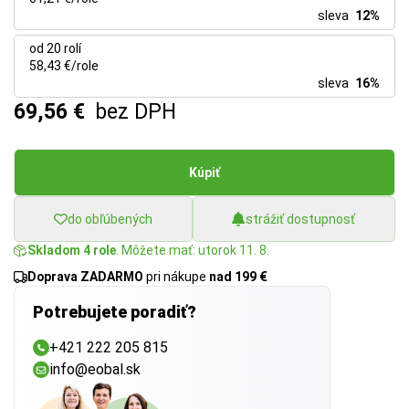
sleva
12%
od 20 rolí
58,43 €/role
sleva
16%
69,56 €
bez DPH
Kúpiť
do obľúbených
strážiť dostupnosť
Skladom 4 role
. Môžete mať: utorok 11. 8.
Doprava ZADARMO
pri nákupe
nad 199 €
Potrebujete poradiť?
+421 222 205 815
info@eobal.sk