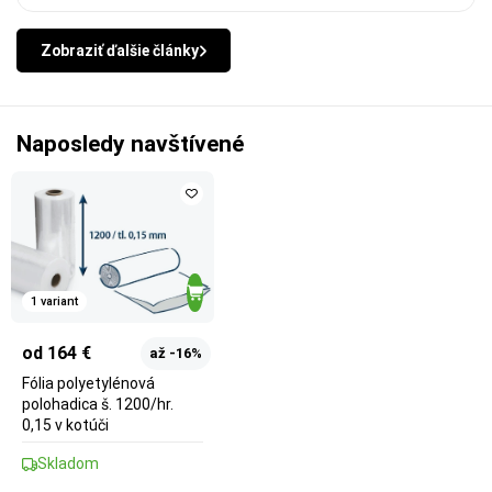
Zobraziť ďalšie články
Naposledy navštívené
1 variant
od 164 €
až -16%
Fólia polyetylénová
polohadica š. 1200/hr.
0,15 v kotúči
Skladom