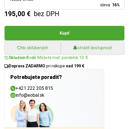
sleva
16%
195,00 €
bez DPH
Kúpiť
do obľúbených
strážiť dostupnosť
Skladom 8 rolí
. Môžete mať: pondelok 10. 8.
Doprava ZADARMO
pri nákupe
nad 199 €
Potrebujete poradiť?
+421 222 205 815
info@eobal.sk