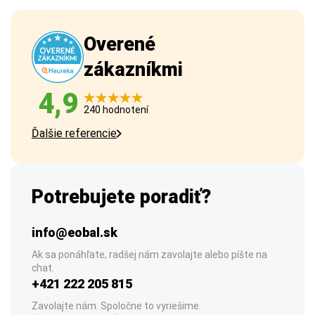
Overené
zákazníkmi
4,9
240 hodnotení
Ďalšie referencie
Potrebujete poradiť?
info@eobal.sk
Ak sa ponáhľate, radšej nám zavolajte alebo píšte na
chat.
+421 222 205 815
Zavolajte nám. Spoločne to vyriešime.