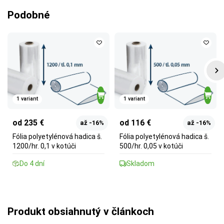
Podobné
1 variant
1 variant
od 235 €
od 116 €
až -16%
až -16%
Fólia polyetylénová hadica š.
Fólia polyetylénová hadica š.
1200/hr. 0,1 v kotúči
500/hr. 0,05 v kotúči
Do 4 dní
Skladom
Produkt obsiahnutý v článkoch