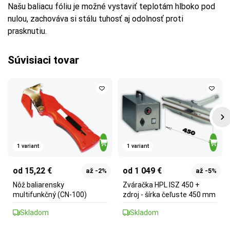
Našu baliacu fóliu je možné vystaviť teplotám hlboko pod
nulou, zachováva si stálu tuhosť aj odolnosť proti
prasknutiu.
Súvisiaci tovar
1 variant
1 variant
od 15,22 €
od 1 049 €
až -2%
až -5%
Nôž baliarensky
Zváračka HPL ISZ 450 +
multifunkčný (CN-100)
zdroj - šírka čeľuste 450 mm
Skladom
Skladom