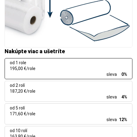
Nakúpte viac a ušetríte
od 1 role
195,00 €/role
sleva
0%
od 2 rolí
187,20 €/role
sleva
4%
od 5 rolí
171,60 €/role
sleva
12%
od 10 rolí
163,80 €/role