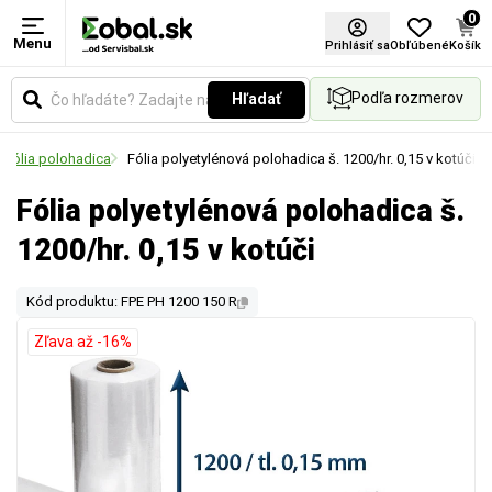
0
Menu
Prihlásiť sa
Obľúbené
Košík
Podľa rozmerov
Hľadať
E fólia polohadica
Fólia polyetylénová polohadica š. 1200/hr. 0,15 v kotúči
Fólia polyetylénová polohadica š.
1200/hr. 0,15 v kotúči
Kód produktu: FPE PH 1200 150 R
Zľava až -16%