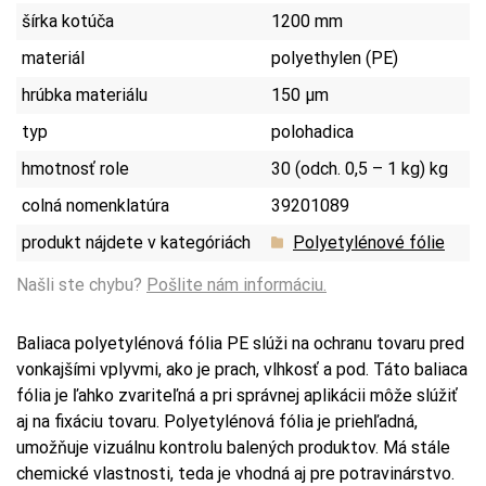
šírka kotúča
1200 mm
materiál
polyethylen (PE)
hrúbka materiálu
150 µm
typ
polohadica
hmotnosť role
30 (odch. 0,5 – 1 kg) kg
colná nomenklatúra
39201089
produkt nájdete v kategóriách
Polyetylénové fólie
Našli ste chybu?
Pošlite nám informáciu.
Baliaca polyetylénová fólia PE slúži na ochranu tovaru pred
vonkajšími vplyvmi, ako je prach, vlhkosť a pod. Táto baliaca
fólia je ľahko zvariteľná a pri správnej aplikácii môže slúžiť
aj na fixáciu tovaru. Polyetylénová fólia je priehľadná,
umožňuje vizuálnu kontrolu balených produktov. Má stále
chemické vlastnosti, teda je vhodná aj pre potravinárstvo.