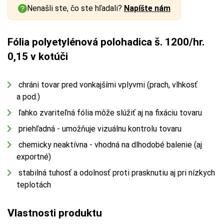
Nenašli ste, čo ste hľadali?
Napíšte nám
Fólia polyetylénová polohadica š. 1200/hr.
0,15 v kotúči
chráni tovar pred vonkajšími vplyvmi (prach, vlhkosť
a pod.)
ľahko zvariteľná fólia môže slúžiť aj na fixáciu tovaru
priehľadná - umožňuje vizuálnu kontrolu tovaru
chemicky neaktívna - vhodná na dlhodobé balenie (aj
exportné)
stabilná tuhosť a odolnosť proti prasknutiu aj pri nízkych
teplotách
Vlastnosti produktu