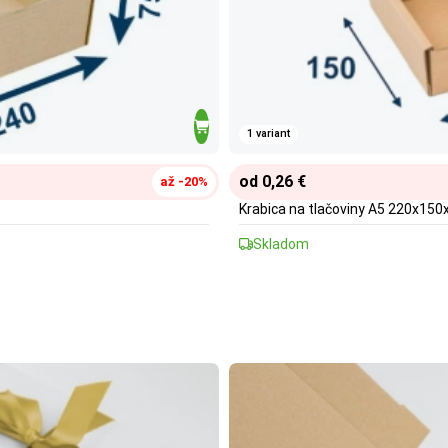
1 variant
od 0,26 €
až -20%
Krabica na tlačoviny A5 220x15
Skladom