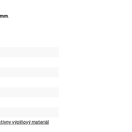
 mm
.
tívny výplňový materiál