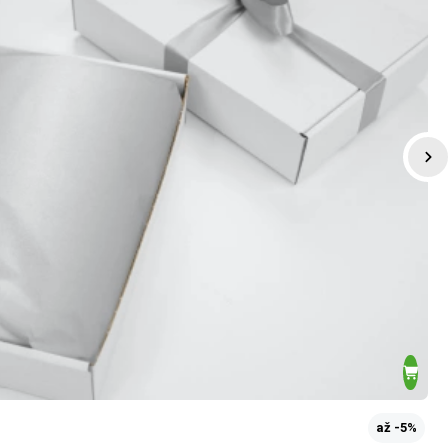
až -5%