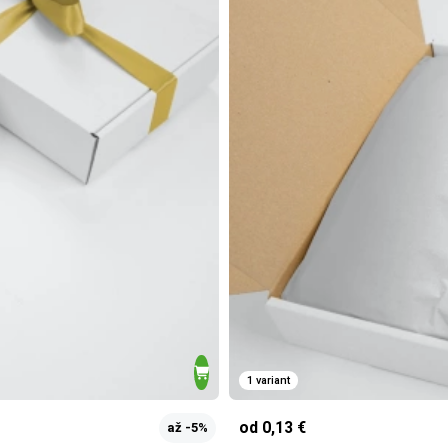
1 variant
od 0,13 €
až -5%