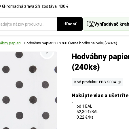
 €
Hromadná zľava 2% zostáva: 400 €
Vyhľadávač krab
Hľadať
ábny papier
Hodvábny papier 500x760 Čierne bodky na belej (240ks)
Hodvábny papier
(240ks)
Kód produktu: PBS SD341
Nakúpte viac a ušetríte
od 1 BAL
52,30 €/BAL
0,22 €/ks