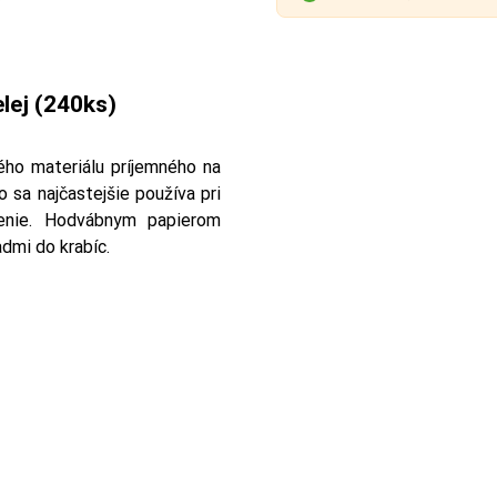
lej (240ks)
ého materiálu príjemného na
to sa najčastejšie používa pri
ečenie. Hodvábnym papierom
admi do krabíc.