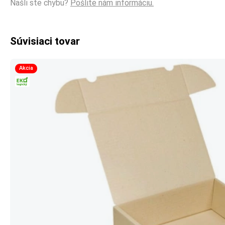
Našli ste chybu?
Pošlite nám informáciu.
Súvisiaci tovar
Akcia