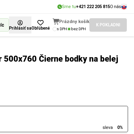
Sme tu
+421 222 205 815
O nás
Prázdny košík
íc
K POKLADNI
Prihlásiť sa
Obľúbené
s DPH
bez DPH
 500x760 Čierne bodky na belej
sleva
0%