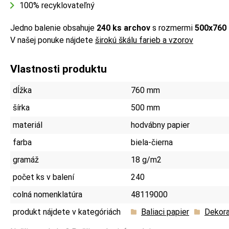
100% recyklovateľný
Jedno balenie obsahuje
240 ks archov
s rozmermi
500x760
V našej ponuke nájdete
širokú škálu farieb
a vzorov
Vlastnosti produktu
dĺžka
760 mm
šírka
500 mm
materiál
hodvábny papier
farba
biela-čierna
gramáž
18 g/m2
počet ks v balení
240
colná nomenklatúra
48119000
produkt nájdete v kategóriách
Baliaci papier
Dekora