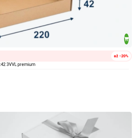
až -20%
0x42 3VVL premium