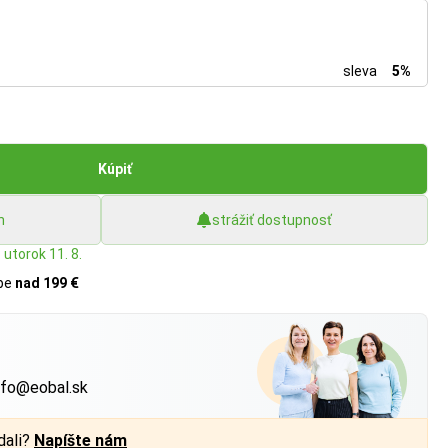
sleva
5%
Kúpiť
h
strážiť dostupnosť
 utorok 11. 8.
upe
nad 199 €
?
nfo@eobal.sk
dali?
Napíšte nám