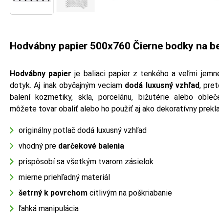
Hodvábny papier 500x760 Čierne bodky na be
Hodvábny papier
je baliaci papier z tenkého a veľmi jemn
dotyk. Aj inak obyčajným veciam
dodá luxusný vzhľad
, pre
balení kozmetiky, skla, porcelánu, bižutérie alebo obl
môžete tovar obaliť alebo ho použiť aj ako dekoratívny prekl
originálny potlač dodá luxusný vzhľad
vhodný pre
darčekové balenia
prispôsobí sa všetkým tvarom zásielok
mierne priehľadný materiál
šetrný k povrchom
citlivým na poškriabanie
ľahká manipulácia