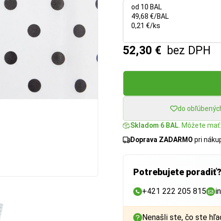
od 10 BAL
49,68 €/BAL
0,21 €/ks
52,30 €
bez DPH
do obľúbenýc
Skladom 6 BAL
. Môžete mať:
Doprava ZADARMO
pri nák
Potrebujete poradiť
+421 222 205 815
i
Nenašli ste, čo ste hľa