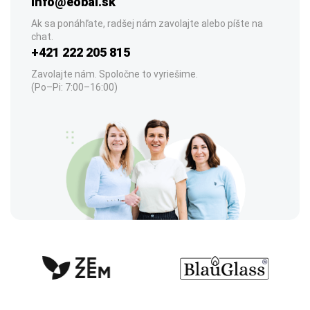
info@eobal.sk
Ak sa ponáhľate, radšej nám zavolajte alebo píšte na
chat.
+421 222 205 815
Zavolajte nám. Spoločne to vyriešime.
(Po–Pi: 7:00–16:00)