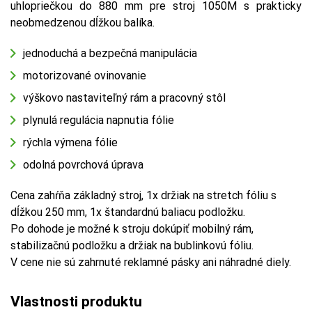
uhlopriečkou do 880 mm pre stroj 1050M s prakticky
neobmedzenou dĺžkou balíka.
jednoduchá a bezpečná manipulácia
motorizované ovinovanie
výškovo nastaviteľný rám a pracovný stôl
plynulá regulácia napnutia fólie
rýchla výmena fólie
odolná povrchová úprava
Cena zahŕňa základný stroj, 1x držiak na stretch fóliu s
dĺžkou 250 mm, 1x štandardnú baliacu podložku.
Po dohode je možné k stroju dokúpiť mobilný rám,
stabilizačnú podložku a držiak na bublinkovú fóliu.
V cene nie sú zahrnuté reklamné pásky ani náhradné diely.
Vlastnosti produktu