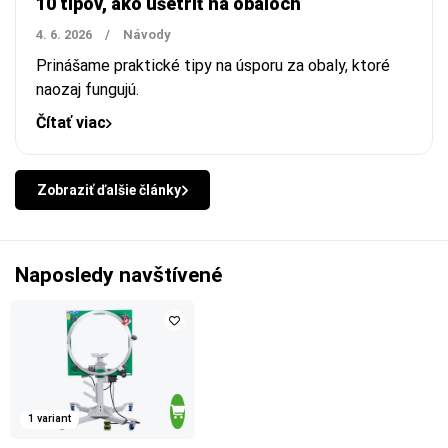
10 tipov, ako ušetriť na obaloch
4. 6. 2026
/
Návody
Prinášame praktické tipy na úsporu za obaly, ktoré
naozaj fungujú.
Čítať viac
Zobraziť ďalšie články
Naposledy navštívené
1 variant