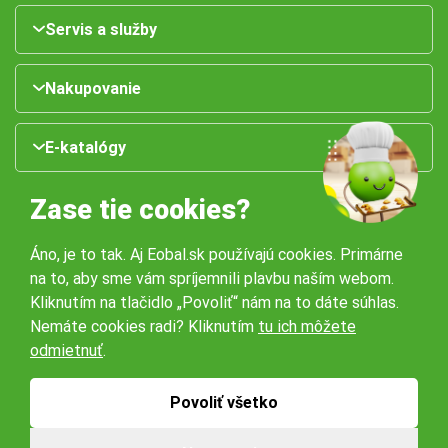
Servis a služby
Nakupovanie
E-katalógy
Zase tie cookies?
Áno, je to tak. Aj Eobal.sk používajú cookies. Primárne
na to, aby sme vám spríjemnili plavbu naším webom.
Kliknutím na tlačidlo „Povoliť“ nám na to dáte súhlas.
Nemáte cookies radi? Kliknutím
tu ich môžete
Naše pobočky:
odmietnuť
.
Obchodné podmienky
Ochrana osobných údajov
Povoliť všetko