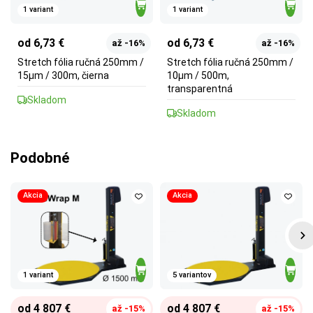
1 variant
1 variant
od 6,73 €
od 6,73 €
až -16%
až -16%
Stretch fólia ručná 250mm /
Stretch fólia ručná 250mm /
15µm / 300m, čierna
10µm / 500m,
transparentná
Skladom
Skladom
Podobné
Akcia
Akcia
1 variant
5 variantov
od 4 807 €
od 4 807 €
až -15%
až -15%