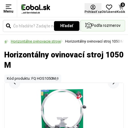
0
Menu
Prihlásiť sa
Obľúbené
Košík
Podľa rozmerov
Hľadať
roje
Horizontálne ovinovacie stroje
Horizontálny ovinovací stroj 1050 M
Horizontálny ovinovací stroj 1050
M
Kód produktu: FQ HOS1050M