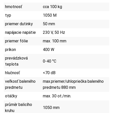
hmotnosť
cca 100 kg
typ
1050 M
priemer dutinky
50 mm
napájacie napätie
230 V, 50 Hz
priemer fólie
max. 100 mm
príkon
400 W
prevádzková
0-40 °C
teplota
hlučnosť
<70 dB
veľkosť baleného
max.priemer/uhlopriečka baleného
predmetu
predmetu 880 mm
otáčky
max. 30 ot./min.
průměr balicího
1050 mm
kruhu