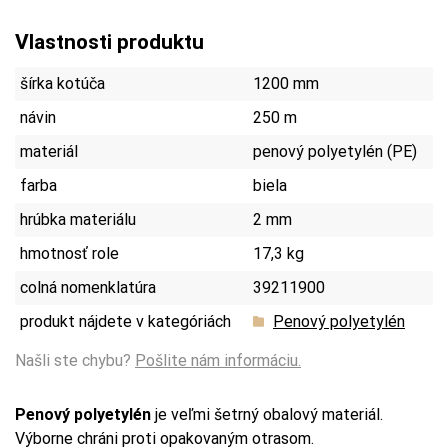
Vlastnosti produktu
šírka kotúča
1200 mm
návin
250 m
materiál
penový polyetylén (PE)
farba
biela
hrúbka materiálu
2 mm
hmotnosť role
17,3 kg
colná nomenklatúra
39211900
produkt nájdete v kategóriách
Penový polyetylén
Našli ste chybu?
Pošlite nám informáciu.
Penový polyetylén
je veľmi šetrný obalový materiál.
Výborne chráni proti opakovaným otrasom.