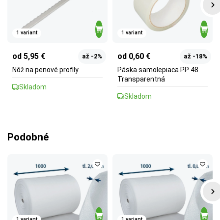
1 variant
1 variant
od 5,95 €
od 0,60 €
až -2%
až -18%
Nôž na penové profily
Páska samolepiaca PP 48
Transparentná
Skladom
Skladom
Podobné
1 variant
1 variant