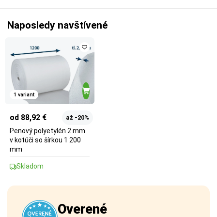
Naposledy navštívené
1 variant
od 88,92 €
až -20%
Penový polyetylén 2 mm
v kotúči so šírkou 1 200
mm
Skladom
Overené