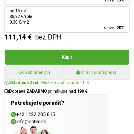
sleva
15%
od 15 rolí
88,92 €/role
0,30 €/m2
sleva
20%
111,14 €
bez DPH
Kúpiť
do obľúbených
strážiť dostupnosť
Skladom 32 rolí
. Môžete mať: utorok 11. 8.
Doprava ZADARMO
pri nákupe
nad 199 €
Potrebujete poradiť?
+421 222 205 815
info@eobal.sk