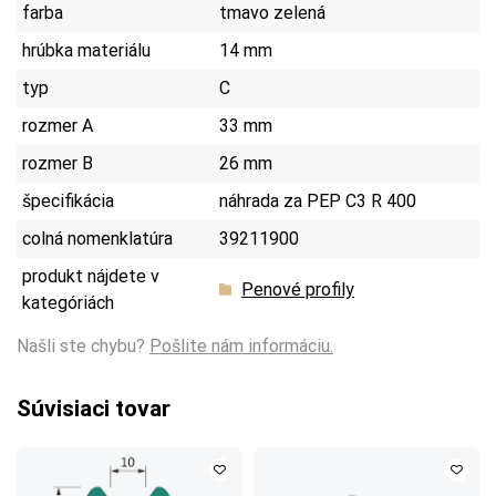
farba
tmavo zelená
hrúbka materiálu
14 mm
typ
C
rozmer A
33 mm
rozmer B
26 mm
špecifikácia
náhrada za PEP C3 R 400
colná nomenklatúra
39211900
produkt nájdete v
Penové profily
kategóriách
Našli ste chybu?
Pošlite nám informáciu.
Súvisiaci tovar