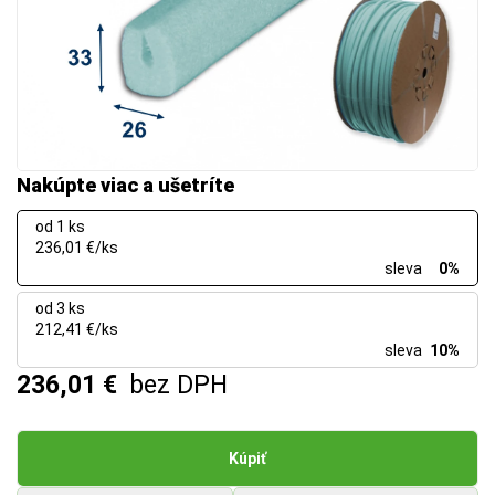
Nakúpte viac a ušetríte
od 1 ks
236,01 €/ks
sleva
0%
od 3 ks
212,41 €/ks
sleva
10%
236,01 €
bez DPH
Kúpiť