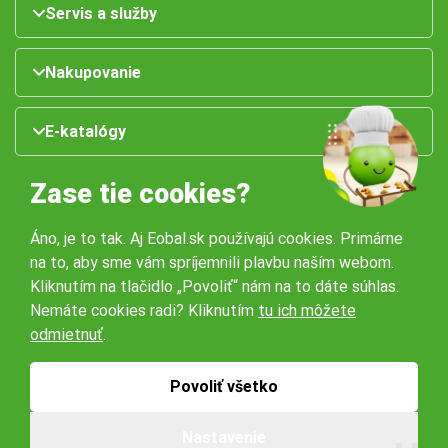
Servis a služby
Nakupovanie
E-katalógy
Zase tie cookies?
Áno, je to tak. Aj Eobal.sk používajú cookies. Primárne
na to, aby sme vám spríjemnili plavbu naším webom.
Kliknutím na tlačidlo „Povoliť“ nám na to dáte súhlas.
Nemáte cookies radi? Kliknutím
tu ich môžete
Naše pobočky:
odmietnuť
.
Obchodné podmienky
Ochrana osobných údajov
Povoliť všetko
Nastavenie