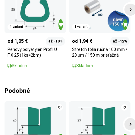
1 variant
1 variant
od 1,05 €
od 1,94 €
až -10%
až -12%
Penový polyetylén Profil U
Stretch fólia ručná 100 mm /
FIX 25 (1ks=2bm)
23 µm / 150 m prieťažná
Skladom
Skladom
Podobné