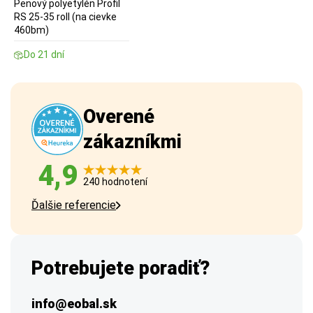
Penový polyetylén Profil
RS 25-35 roll (na cievke
460bm)
Do 21 dní
Overené
zákazníkmi
4,9
240 hodnotení
Ďalšie referencie
Potrebujete poradiť?
info@eobal.sk