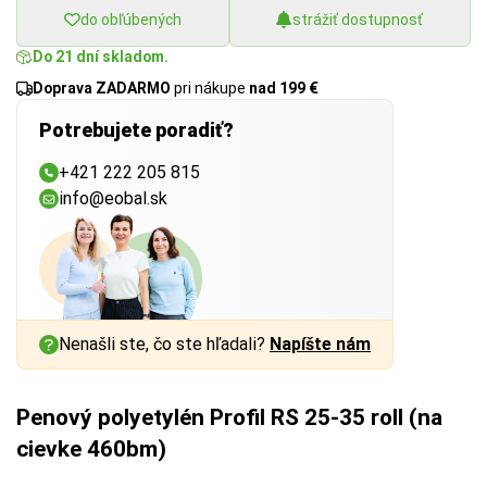
do obľúbených
strážiť dostupnosť
Do 21 dní skladom.
Doprava ZADARMO
pri nákupe
nad 199 €
Potrebujete poradiť?
+421 222 205 815
info@eobal.sk
Nenašli ste, čo ste hľadali?
Napíšte nám
Penový polyetylén Profil RS 25-35 roll (na
cievke 460bm)