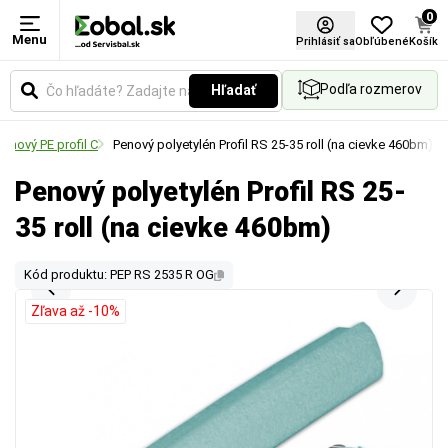
0
Menu
Prihlásiť sa
Obľúbené
Košík
Podľa rozmerov
Hľadať
Penový PE profil C
Penový polyetylén Profil RS 25-35 roll (na cievke 460bm)
Penový polyetylén Profil RS 25-
35 roll (na cievke 460bm)
Kód produktu: PEP RS 2535 R OG
Zľava až -10%