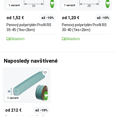
1 variant
1 variant
od 1,52 €
od 1,20 €
až -10%
až -10%
Penový polyetylén Profil RS
Penový polyetylén Profil RS
35-45 (1ks=2bm)
30-40 (1ks=2bm)
Skladom
Skladom
Naposledy navštívené
1 variant
od 212 €
až -10%