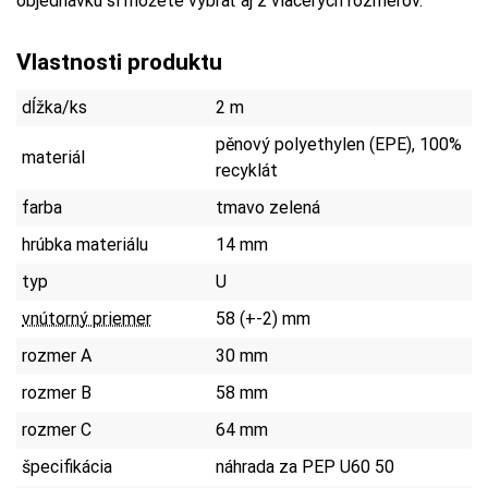
objednávku si môžete vybrať aj z viacerých rozmerov.
Vlastnosti produktu
dĺžka/ks
2 m
pěnový polyethylen (EPE), 100%
materiál
recyklát
farba
tmavo zelená
hrúbka materiálu
14 mm
typ
U
vnútorný priemer
58 (+-2) mm
rozmer A
30 mm
rozmer B
58 mm
rozmer C
64 mm
špecifikácia
náhrada za PEP U60 50