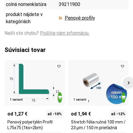
colná nomenklatúra
39211900
produkt nájdete v
Penové profily
kategóriách
Našli ste chybu?
Pošlite nám informáciu.
Súvisiaci tovar
1 variant
1 variant
od 1,27 €
od 1,94 €
až -10%
až -12%
Penový polyetylén Profil
Stretch fólia ručná 100 mm /
L75x75 (1ks=2bm)
23 µm / 150 m prieťažná