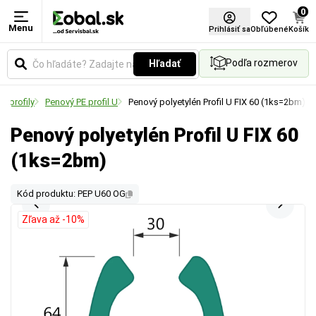
0
Menu
Prihlásiť sa
Obľúbené
Košík
Podľa rozmerov
Hľadať
é profily
Penový PE profil U
Penový polyetylén Profil U FIX 60 (1ks=2bm)
Penový polyetylén Profil U FIX 60
(1ks=2bm)
Kód produktu: PEP U60 OG
Zľava až -10%