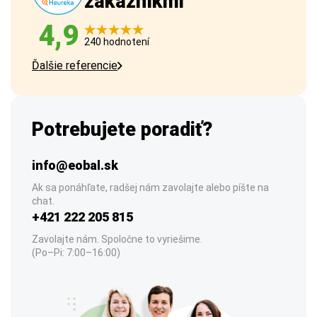
zákazníkmi
4,9
240 hodnotení
Ďalšie referencie
Potrebujete poradiť?
info@eobal.sk
Ak sa ponáhľate, radšej nám zavolajte alebo píšte na
chat.
+421 222 205 815
Zavolajte nám. Spoločne to vyriešime.
(Po–Pi: 7:00–16:00)