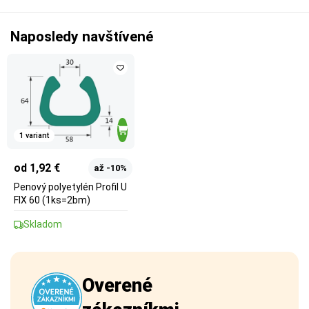
Naposledy navštívené
1 variant
od 1,92 €
až -10%
Penový polyetylén Profil U
FIX 60 (1ks=2bm)
Skladom
Overené