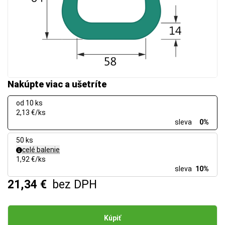
Nakúpte viac a ušetríte
od 10 ks
2,13 €/ks
sleva
0%
50 ks
celé balenie
1,92 €/ks
sleva
10%
21,34 €
bez DPH
Kúpiť