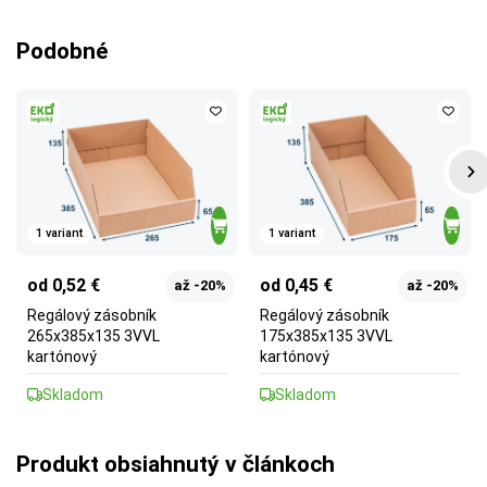
Podobné
1 variant
1 variant
od 0,52 €
od 0,45 €
až -20%
až -20%
Regálový zásobník
Regálový zásobník
265x385x135 3VVL
175x385x135 3VVL
kartónový
kartónový
Skladom
Skladom
Produkt obsiahnutý v článkoch