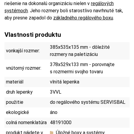
riešenie na dokonalú organizáciu nielen v
regálových
systémoch
. Jeho rozmery boli starostlivo navrhnuté tak,
aby presne zapadol do
základného regálového boxu
.
Vlastnosti produktu
385x535x135 mm - dôležité
vonkajší rozmer:
rozmery na paletizáciu
378x529x133 mm - porovnajte
vnútorný rozmer:
s rozmermi svojho tovaru
materiál
vlnitá lepenka
druh lepenky
3VVL
použitie
do regálového systému SERVISBAL
ekologické
áno
colná nomenklatúra
48191000
produkt nájdete v
Úložné boxy a systémy