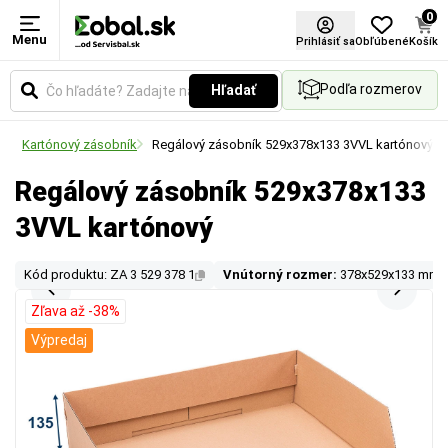
0
Menu
Prihlásiť sa
Obľúbené
Košík
Podľa rozmerov
Hľadať
my
Kartónový zásobník
Regálový zásobník 529x378x133 3VVL kartónový
Regálový zásobník 529x378x133
3VVL kartónový
Kód produktu: ZA 3 529 378 1
Vnútorný rozmer:
378x529x133 mm
Zľava až -38%
Výpredaj