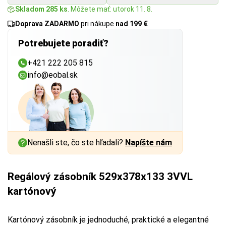
Skladom 285 ks
. Môžete mať: utorok 11. 8.
Doprava ZADARMO
pri nákupe
nad 199 €
Potrebujete poradiť?
+421 222 205 815
info@eobal.sk
Nenašli ste, čo ste hľadali?
Napíšte nám
Regálový zásobník 529x378x133 3VVL
kartónový
Kartónový zásobník je jednoduché, praktické a elegantné