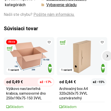
kategóriách
Vybavenie skladu
Našli ste chybu?
Pošlite nám informáciu.
Súvisiaci tovar
Akcia
1 variant
1 variant
od 0,49 €
od 0,44 €
až -17%
až -15%
Výškovo nastaviteľná
Archivačný box A4
krabica, samosvorné dno
320x260x75 3VVL
250x190x75-150 3VVL
uzatvárateľný
Skladom
Skladom