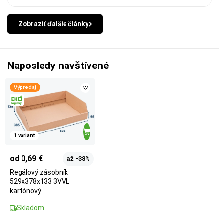
Zobraziť ďalšie články
Naposledy navštívené
Výpredaj
1 variant
od 0,69 €
až -38%
Regálový zásobník
529x378x133 3VVL
kartónový
Skladom