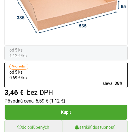
od 5 ks
1,12 €/ks
Výpredaj
od 5 ks
0,69 €/ks
sleva
38%
3,46 €
bez DPH
Pôvodná cena: 5,59 € (1,12 €)
Kúpiť
do obľúbených
strážiť dostupnosť