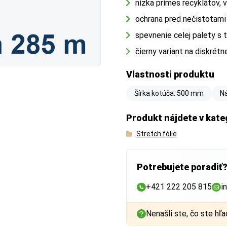
nízka prímes recyklátov, 
ochrana pred nečistotami
spevnenie celej palety s
čierny variant na diskrétn
Vlastnosti produktu
Šírka kotúča: 500 mm
Ná
Produkt nájdete v kate
Stretch fólie
Potrebujete poradiť
+421 222 205 815
i
Nenašli ste, čo ste hľa