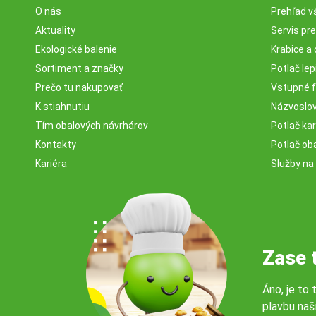
O nás
Prehľad v
Aktuality
Servis pr
Ekologické balenie
Krabice a 
Sortiment a značky
Potlač lep
Prečo tu nakupovať
Vstupné f
K stiahnutiu
Názvoslovi
Tím obalových návrhárov
Potlač ka
Kontakty
Potlač ob
Kariéra
Služby na
Zase 
Áno, je to 
plavbu naš