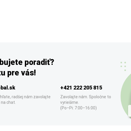
bujete poradiť?
u pre vás!
bal.sk
+421 222 205 815
hľate, radšej nám zavolajte
Zavolajte nám. Spoločne to
 na chat.
vyriešime.
(Po–Pi: 7:00–16:00)