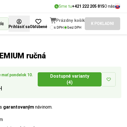
Sme tu
+421 222 205 815
O nás
Prázdny košík
íc
K POKLADNI
Prihlásiť sa
Obľúbené
s DPH
bez DPH
sť proti
cií.
PREMIUM ručná
 mať pondelok 10.
Dostupné varianty
(4)
H
 s
garantovaným
návinom.
 m