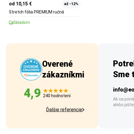
od 10,15 €
až -12%
Stretch fólia PREMIUM ručná
Skladom
Potre
Overené
Sme t
zákazníkmi
4,9
info@eo
240 hodnotení
Ak sa poná
alebo píšte
Ďalšie referencie