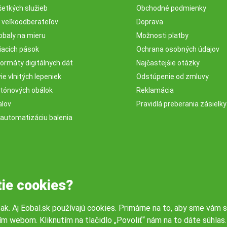
šetkých služieb
Obchodné podmienky
e veľkoodberateľov
Doprava
obaly na mieru
Možnosti platby
iacich pások
Ochrana osobných údajov
ormáty digitálnych dát
Najčastejšie otázky
e vlnitých lepeniek
Odstúpenie od zmluvy
rtónových obálok
Reklamácia
alov
Pravidlá preberania zásielky
 automatizáciu balenia
tie cookies?
tak. Aj Eobal.sk používajú cookies. Primárne na to, aby sme vám s
ím webom. Kliknutím na tlačidlo „Povoliť“ nám na to dáte súhla