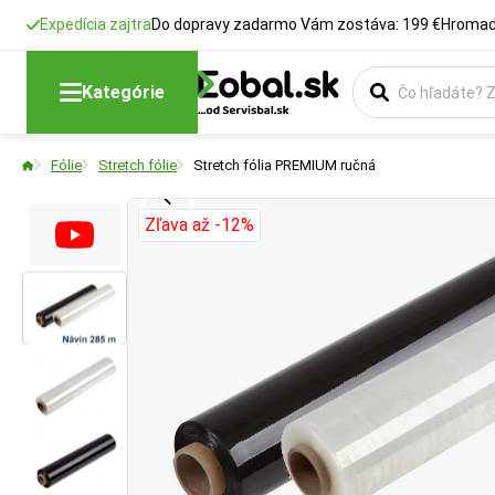
Expedícia zajtra
Do dopravy zadarmo Vám zostáva: 199 €
Hromadn
Hrúbka mater
Farba
Kategórie
Udáva hrúbku fóli
Vyberte si farebn
Fólie
Stretch fólie
Stretch fólia PREMIUM ručná
pretrhnutiu.
Zľava až -12%