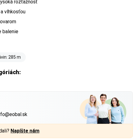
vysoká rozťažnosť
 a vlhkosťou
 tovarom
e balenie
vin: 285 m
góriách:
?
nfo@eobal.sk
dali?
Napíšte nám