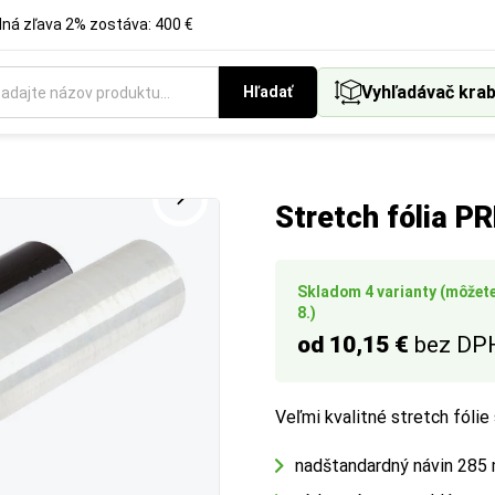
á zľava 2% zostáva: 400 €
iálu
Vyhľadávač krab
Hľadať
e v mikrónoch. Vyššia hodnota znamená väčšiu pevnosť a odolno
é prevedenie obalov a baliacich materiálov podľa vašich preferen
Stretch fólia 
Skladom 4 varianty (môžete
8.)
od 10,15 €
bez DP
Veľmi kvalitné stretch fólie
nadštandardný návin 285