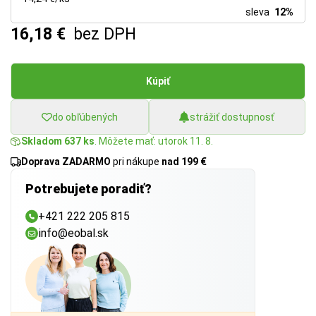
sleva
12%
16,18 €
bez DPH
Kúpiť
do obľúbených
strážiť dostupnosť
Skladom 637 ks
. Môžete mať: utorok 11. 8.
Doprava ZADARMO
pri nákupe
nad 199 €
Potrebujete poradiť?
+421 222 205 815
info@eobal.sk