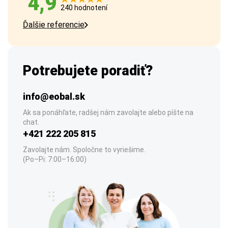
4,9
240 hodnotení
Ďalšie referencie
Potrebujete poradiť?
info@eobal.sk
Ak sa ponáhľate, radšej nám zavolajte alebo píšte na
chat.
+421 222 205 815
Zavolajte nám. Spoločne to vyriešime.
(Po–Pi: 7:00–16:00)