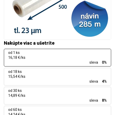
Nakúpte viac a ušetríte
od 1 ks
16,18 €/ks
sleva
0%
od 18 ks
15,54 €/ks
sleva
4%
od 30 ks
14,89 €/ks
sleva
8%
od 60 ks
14,24 €/ks