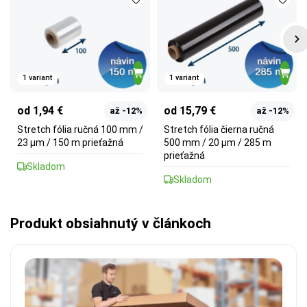
1 variant
1 variant
od 1,94 €
od 15,79 €
až -12%
až -12%
Stretch fólia ručná 100 mm /
Stretch fólia čierna ručná
23 µm / 150 m prieťažná
500 mm / 20 µm / 285 m
prieťažná
Skladom
Skladom
Produkt obsiahnutý v článkoch