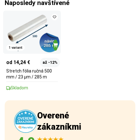
Naposledy navštívené
1 variant
od 14,24 €
až -12%
Stretch fólia ručná 500
mm / 23 µm / 285 m
Skladom
Overené
zákazníkmi