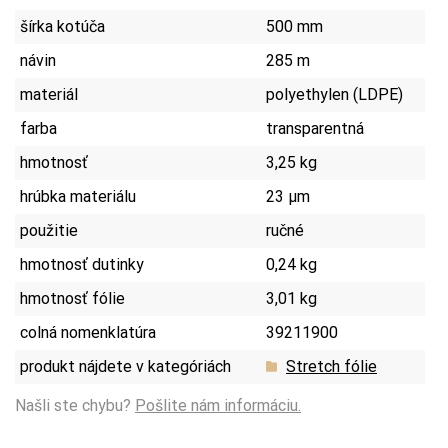
šírka kotúča
500 mm
návin
285 m
materiál
polyethylen (LDPE)
farba
transparentná
hmotnosť
3,25 kg
hrúbka materiálu
23 µm
použitie
ručné
hmotnosť dutinky
0,24 kg
hmotnosť fólie
3,01 kg
colná nomenklatúra
39211900
produkt nájdete v kategóriách
Stretch fólie
Našli ste chybu?
Pošlite nám informáciu.