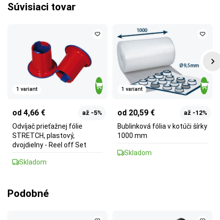
Súvisiaci tovar
1 variant
1 variant
od 4,66 €
od 20,59 €
až -5%
až -12%
Odvíjač prieťažnej fólie
Bublinková fólia v kotúči šírky
STRETCH, plastový,
1000 mm
dvojdielny - Reel off Set
Skladom
Skladom
Podobné