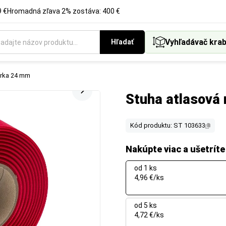
 €
Hromadná zľava 2% zostáva: 400 €
Vyhľadávač krab
Hľadať
šírka 24 mm
Stuha atlasová 
Kód produktu: ST 103633
Nakúpte viac a ušetríte
od 1 ks
4,96 €/ks
od 5 ks
4,72 €/ks