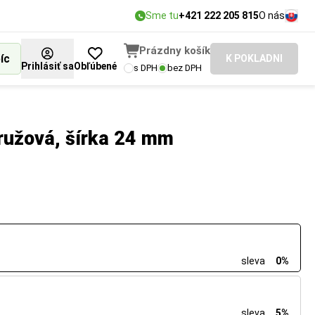
Sme tu
+421 222 205 815
O nás
Prázdny košík
íc
K POKLADNI
Prihlásiť sa
Obľúbené
s DPH
bez DPH
ružová, šírka 24 mm
sleva
0%
sleva
5%