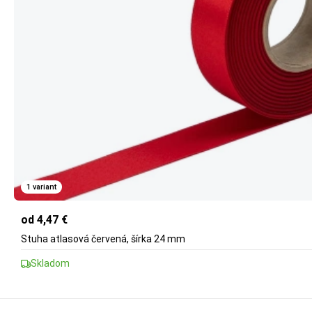
1 variant
od 4,47 €
Stuha atlasová červená, šírka 24 mm
Skladom