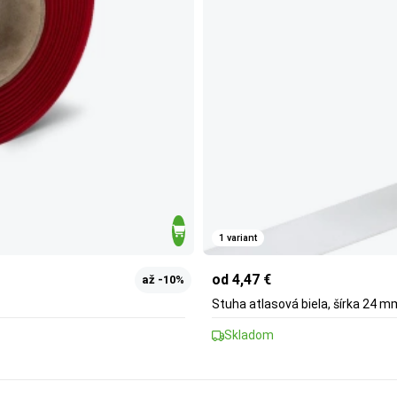
1 variant
od 4,47 €
až -10%
Stuha atlasová biela, šírka 24 m
Skladom