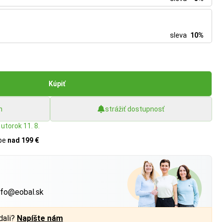
sleva
10%
Kúpiť
h
strážiť dostupnosť
utorok 11. 8.
upe
nad 199 €
?
nfo@eobal.sk
dali?
Napíšte nám