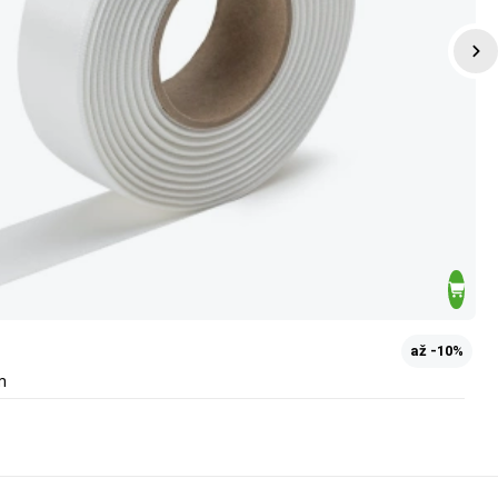
až -10%
m