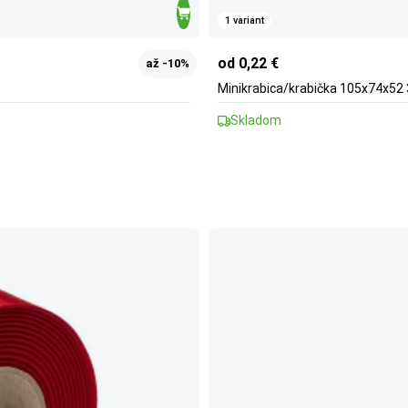
1 variant
od 0,22 €
až -10%
Minikrabica/krabička 105x74x52 
Skladom