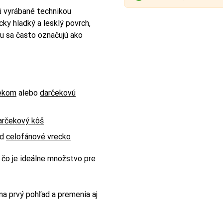
 vyrábané technikou
ky hladký a lesklý povrch,
u sa často označujú ako
vekom
alebo
darčekovú
arčekový kôš
ad
celofánové vrecko
, čo je ideálne množstvo pre
na prvý pohľad a premenia aj