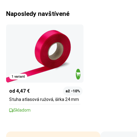
Naposledy navštívené
1 variant
od 4,47 €
až -10%
Stuha atlasová ružová, šírka 24 mm
Skladom