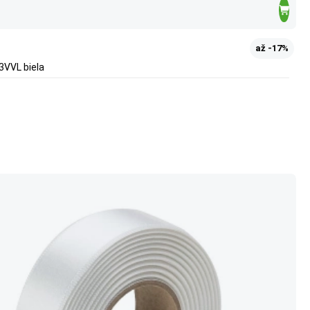
až -17%
3VVL biela