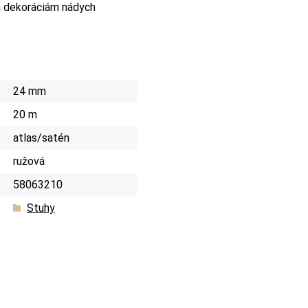
a dekoráciám nádych
24 mm
20 m
atlas/satén
ružová
58063210
Stuhy