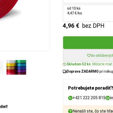
od 10 ks
4,47 €/ks
4,96 €
bez DPH
do obľúbenýc
Skladom 52 ks
. Môžete mať: 
Doprava ZADARMO
pri nák
Potrebujete poradiť
+421 222 205 815
i
diel!
Nenašli ste, čo ste hľa