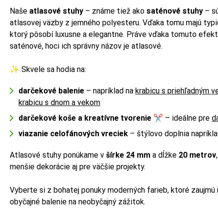
Naše
atlasové stuhy
– známe tiež ako
saténové stuhy
– sú
atlasovej väzby z jemného polyesteru. Vďaka tomu majú typic
ktorý pôsobí luxusne a elegantne. Práve vďaka tomuto efekt
saténové, hoci ich správny názov je atlasové.
✨ Skvele sa hodia na:
darčekové balenie
– napríklad na
krabicu s priehľadným 
krabicu s dnom a vekom
darčekové koše a kreatívne tvorenie
✂️ – ideálne pre
d
viazanie celofánových vreciek
– štýlovo doplnia napríkl
Atlasové stuhy ponúkame v
šírke 24 mm
a dĺžke
20 metrov
menšie dekorácie aj pre väčšie projekty.
Vyberte si z bohatej ponuky moderných farieb, ktoré zaujmú 
obyčajné balenie na neobyčajný zážitok.