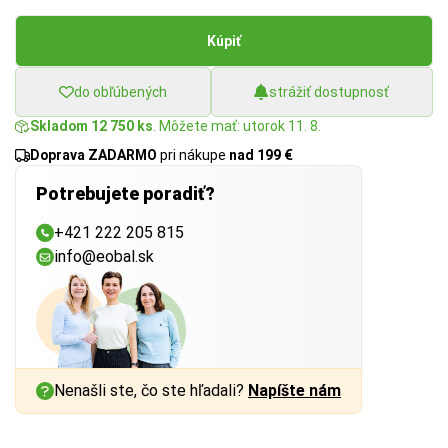
Kúpiť
do obľúbených
strážiť dostupnosť
Skladom 12 750 ks
. Môžete mať: utorok 11. 8.
Doprava ZADARMO
pri nákupe
nad 199 €
Potrebujete poradiť?
+421 222 205 815
info@eobal.sk
Nenašli ste, čo ste hľadali?
Napíšte nám