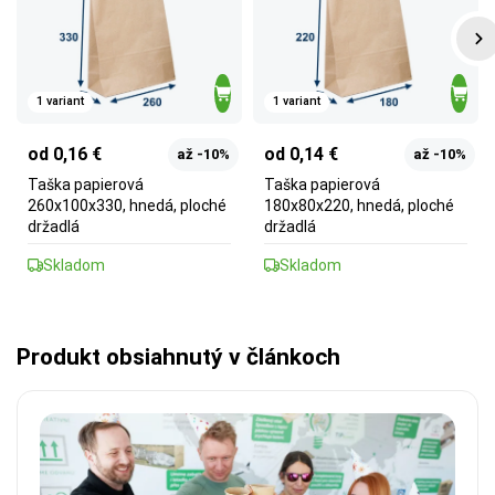
1 variant
1 variant
od 0,16 €
od 0,14 €
až -10%
až -10%
Taška papierová
Taška papierová
260x100x330, hnedá, ploché
180x80x220, hnedá, ploché
držadlá
držadlá
Skladom
Skladom
Produkt obsiahnutý v článkoch