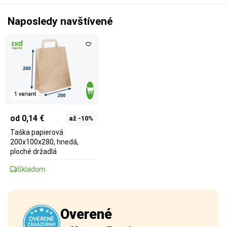
Naposledy navštívené
1 variant
od 0,14 €
až -10%
Taška papierová
200x100x280, hnedá,
ploché držadlá
Skladom
Overené