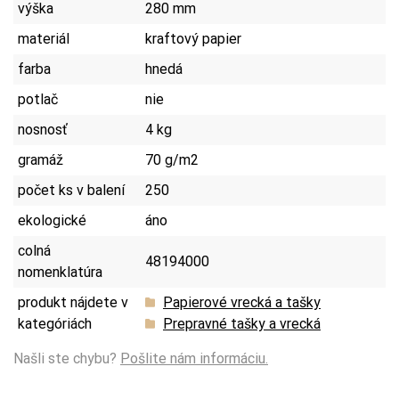
výška
280 mm
materiál
kraftový papier
farba
hnedá
potlač
nie
nosnosť
4 kg
gramáž
70 g/m2
počet ks v balení
250
ekologické
áno
colná
48194000
nomenklatúra
produkt nájdete v
Papierové vrecká a tašky
kategóriách
Prepravné tašky a vrecká
Našli ste chybu?
Pošlite nám informáciu.