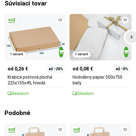
Súvisiaci tovar
1 variant
1 variant
od 0,26 €
od 0,08 €
až -20%
až -5%
Krabica poštová plochá
Hodvábny papier 500x750
225x155x45, hnedá
biely
Skladom
Skladom
Podobné