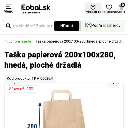
0
Menu
Prihlásiť sa
Obľúbené
Košík
Podľa rozmerov
Hľadať
lochým uchom hnedé
Taška papierová 200x100x280, hnedá, ploché držadlá
Taška papierová 200x100x280,
hnedá, ploché držadlá
Kód produktu: TP H 00020
Zľava až -10%