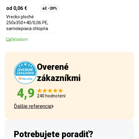
od 0,06 €
až -20%
Vrecko ploché
250x350+40/0,06 PE,
samolepiaca chlopňa
Skladom
Overené
zákazníkmi
4,9
240 hodnotení
Ďalšie referencie
Potrebujete poradiť?