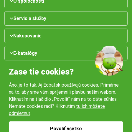
O spoločnosti
Servis a služby
Nakupovanie
E-katalógy
Zase tie cookies?
Áno, je to tak. Aj Eobal.sk používajú cookies. Primárne
na to, aby sme vám spríjemnili plavbu naším webom.
Kliknutím na tlačidlo „Povoliť“ nám na to dáte súhlas.
Nemáte cookies radi? Kliknutím
tu ich môžete
Naše pobočky:
odmietnuť
.
Obchodné podmienky
Ochrana osobných údajov
Povoliť všetko