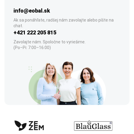
info@eobal.sk
Ak sa ponáhľate, radšej nám zavolajte alebo píšte na
chat.
+421 222 205 815
Zavolajte nám. Spoločne to vyriešime.
(Po–Pi: 7:00–16:00)