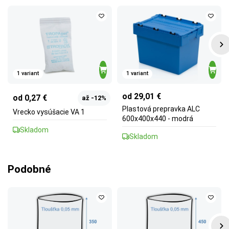
1 variant
1 variant
od 29,01 €
od 0,27 €
až -12%
Plastová prepravka ALC
Vrecko vysúšacie VA 1
600x400x440 - modrá
Skladom
Skladom
Podobné