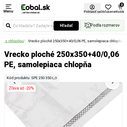
0
Menu
Prihlásiť sa
Obľúbené
Košík
Podľa rozmerov
Hľadať
cko s chlopňou
Vrecko ploché 250x350+40/0,06 PE, samolepiaca chlopňa
Vrecko ploché 250x350+40/0,06
PE, samolepiaca chlopňa
Kód produktu: SPE 250 350 L
Zľava až -20%