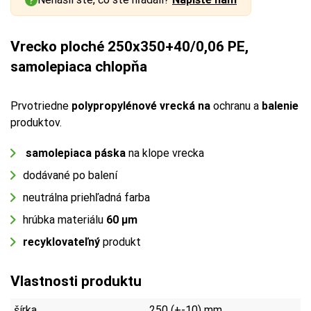
Vrecko ploché 250x350+40/0,06 PE,
samolepiaca chlopňa
Prvotriedne
polypropylénové vrecká na
ochranu a
balenie
produktov.
samolepiaca páska
na klope vrecka
dodávané po balení
neutrálna priehľadná farba
hrúbka materiálu
60 µm
recyklovateľný
produkt
Vlastnosti produktu
šírka
250 (+-10) mm