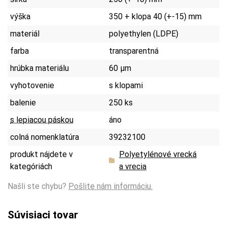
výška
350 + klopa 40 (+-15) mm
materiál
polyethylen (LDPE)
farba
transparentná
hrúbka materiálu
60 µm
vyhotovenie
s klopami
balenie
250 ks
s lepiacou páskou
áno
colná nomenklatúra
39232100
produkt nájdete v
Polyetylénové vrecká
kategóriách
a vrecia
Našli ste chybu?
Pošlite nám informáciu.
Súvisiaci tovar