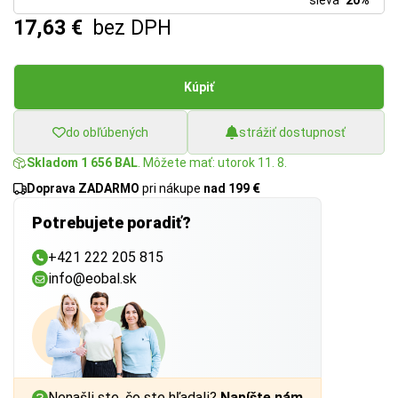
sleva
20%
17,63 €
bez DPH
Kúpiť
do obľúbených
strážiť dostupnosť
Skladom 1 656 BAL
. Môžete mať: utorok 11. 8.
Doprava ZADARMO
pri nákupe
nad 199 €
Potrebujete poradiť?
+421 222 205 815
info@eobal.sk
Nenašli ste, čo ste hľadali?
Napíšte nám