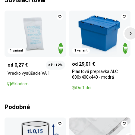
1 variant
1 variant
od 29,01 €
od 0,27 €
až -12%
Plastová prepravka ALC
Vrecko vysúšacie VA 1
600x400x440 - modrá
Skladom
Do 1 dní
Podobné