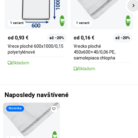
1 variant
1 variant
od 0,93 €
od 0,16 €
až -20%
až -20%
Vrece ploché 600x1000/0,15
Vrecko ploché
polyetylénové
450x600+40/0,06 PE,
samolepiaca chlopňa
Skladom
Skladom
Naposledy navštívené
Novinka