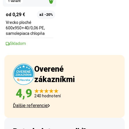
1 variant
od 0,29 €
až -20%
Vrecko ploché
600x950+40/0,06 PE,
samolepiaca chlopňa
Skladom
Overené
zákazníkmi
4,9
240 hodnotení
Ďalšie referencie