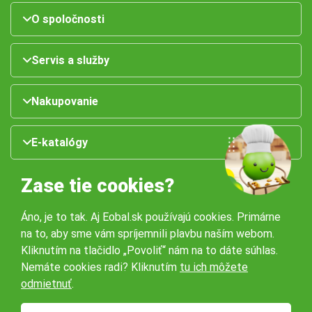
O spoločnosti
Servis a služby
Nakupovanie
E-katalógy
Zase tie cookies?
Áno, je to tak. Aj Eobal.sk používajú cookies. Primárne
na to, aby sme vám spríjemnili plavbu naším webom.
Kliknutím na tlačidlo „Povoliť“ nám na to dáte súhlas.
Nemáte cookies radi? Kliknutím
tu ich môžete
Naše pobočky:
odmietnuť
.
Obchodné podmienky