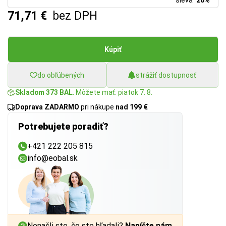
sleva
20%
71,71 €
bez DPH
Kúpiť
do obľúbených
strážiť dostupnosť
Skladom 373 BAL
. Môžete mať: piatok 7. 8.
Doprava ZADARMO
pri nákupe
nad 199 €
Potrebujete poradiť?
+421 222 205 815
info@eobal.sk
Nenašli ste, čo ste hľadali?
Napíšte nám