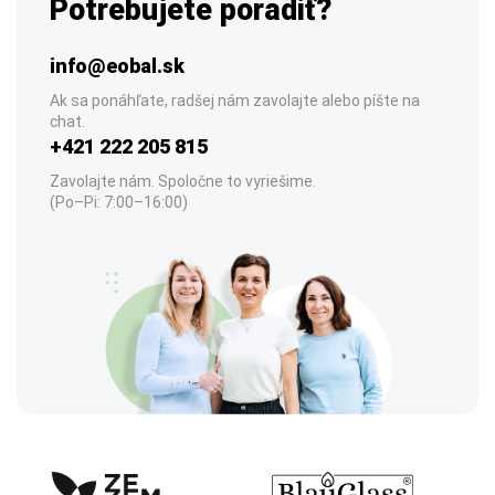
Potrebujete poradiť?
info@eobal.sk
Ak sa ponáhľate, radšej nám zavolajte alebo píšte na
chat.
+421 222 205 815
Zavolajte nám. Spoločne to vyriešime.
(Po–Pi: 7:00–16:00)