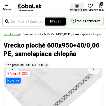
0
Menu
Prihlásiť sa
Obľúbené
Košík
Podľa rozmerov
Hľadať
cko s chlopňou
Vrecko ploché 600x950+40/0,06 PE, samolepiaca chlopňa
Vrecko ploché 600x950+40/0,06
PE, samolepiaca chlopňa
Kód produktu: SPE 600 950 L
Zľava až -20%
Novinka