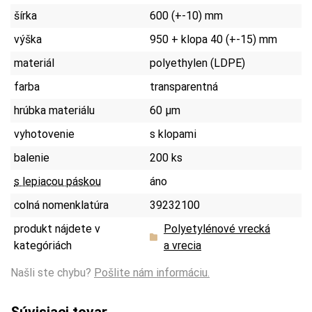
šírka
600 (+-10) mm
výška
950 + klopa 40 (+-15) mm
materiál
polyethylen (LDPE)
farba
transparentná
hrúbka materiálu
60 µm
vyhotovenie
s klopami
balenie
200 ks
s lepiacou páskou
áno
colná nomenklatúra
39232100
produkt nájdete v
Polyetylénové vrecká
kategóriách
a vrecia
Našli ste chybu?
Pošlite nám informáciu.
Súvisiaci tovar