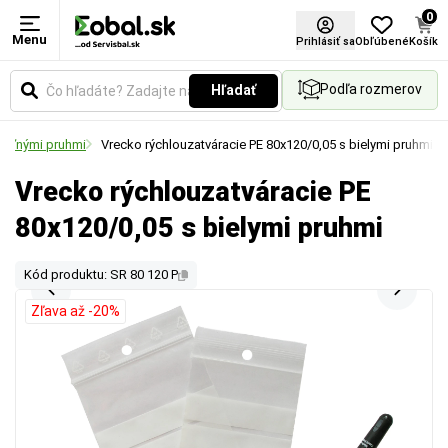
0
Menu
Prihlásiť sa
Obľúbené
Košík
Podľa rozmerov
Hľadať
teľnými pruhmi
Vrecko rýchlouzatváracie PE 80x120/0,05 s bielymi pruhmi
Vrecko rýchlouzatváracie PE
80x120/0,05 s bielymi pruhmi
Kód produktu: SR 80 120 P
Zľava až -20%