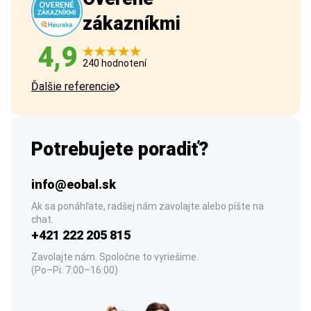
zákazníkmi
4,9
240 hodnotení
Ďalšie referencie
Potrebujete poradiť?
info@eobal.sk
Ak sa ponáhľate, radšej nám zavolajte alebo píšte na
chat.
+421 222 205 815
Zavolajte nám. Spoločne to vyriešime.
(Po–Pi: 7:00–16:00)