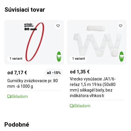
Súvisiaci tovar
1 variant
1 variant
od 1,35 €
od 7,17 €
až -15%
Vrecko vysúšacie JA1/6-
Gumičky zväzkovacie pr. 80
reťaz 1,5 m 19 ks (50x80
mm -á 1000 g
mm) silikagél biely, bez
indikátora vlhkosti
Skladom
Skladom
Podobné