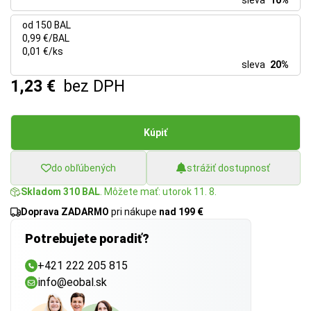
sleva
10%
od 150 BAL
0,99 €/BAL
0,01 €/ks
sleva
20%
1,23 €
bez DPH
Kúpiť
do obľúbených
strážiť dostupnosť
Skladom 310 BAL
. Môžete mať: utorok 11. 8.
Doprava ZADARMO
pri nákupe
nad 199 €
Potrebujete poradiť?
+421 222 205 815
info@eobal.sk