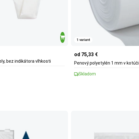
1 variant
od 75,33 €
y, bez indikátora vlhkosti
Penový polyetylén 1 mm v kotúči
Skladom