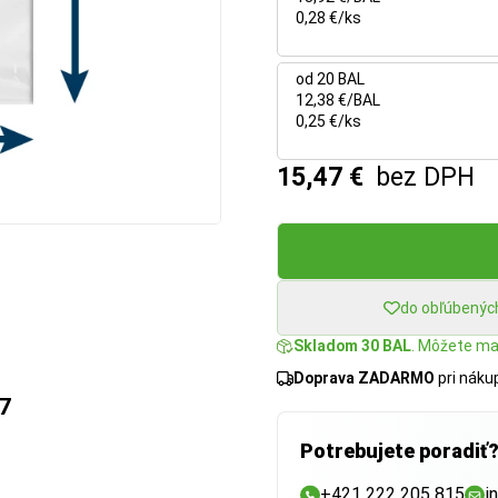
0,28 €/ks
od 20 BAL
12,38 €/BAL
0,25 €/ks
15,47 €
bez DPH
do obľúbenýc
Skladom 30 BAL
. Môžete mať
Doprava ZADARMO
pri nák
7
Potrebujete poradiť
+421 222 205 815
i