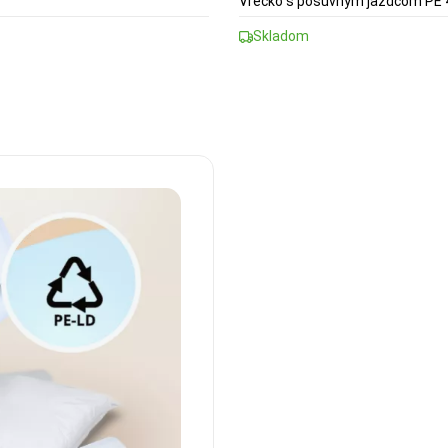
Vrecko s posuvným jazdcom PE 
Skladom