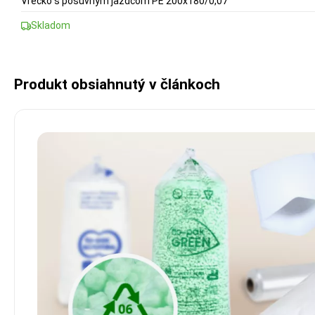
Vrecko s posuvným jazdcom PE 200x180/0,07
Skladom
Produkt obsiahnutý v článkoch