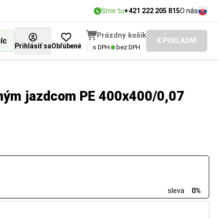
Sme tu
+421 222 205 815
O nás
Prázdny košík
íc
K POKLADNI
Prihlásiť sa
Obľúbené
s DPH
bez DPH
ným jazdcom PE 400x400/0,07
sleva
0%