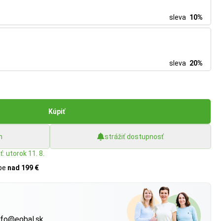
sleva
10%
sleva
20%
Kúpiť
h
strážiť dostupnosť
: utorok 11. 8.
upe
nad 199 €
?
nfo@eobal.sk