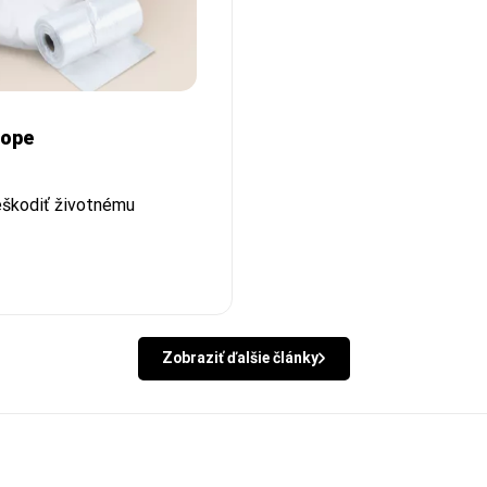
hope
eškodiť životnému
Zobraziť ďalšie články