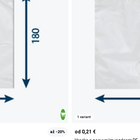
1 variant
od 0,21 €
až -20%