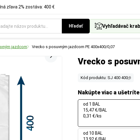
á zľava 2% zostáva: 400 €
Vyhľadávač krab
Hľadať
uvným jazdcom
Vrecko s posuvným jazdcom PE 400x400/0,07
Vrecko s posuv
Kód produktu: SJ 400 400
Nakúpte viac a ušetríte
od 1 BAL
15,47 €/BAL
0,31 €/ks
od 10 BAL
13,92 €/BAL