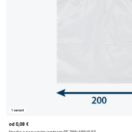
1 variant
od 0,08 €