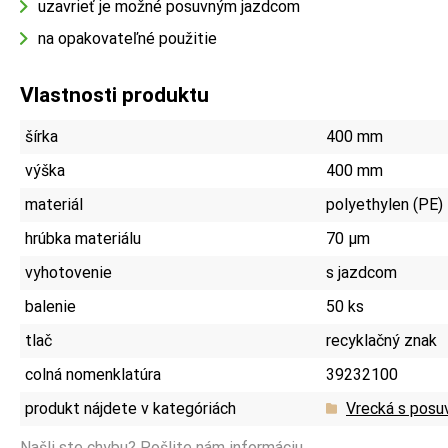
uzavrieť je možné posuvným jazdcom
na opakovateľné použitie
Vlastnosti produktu
šírka
400 mm
výška
400 mm
materiál
polyethylen (PE)
hrúbka materiálu
70 µm
vyhotovenie
s jazdcom
balenie
50 ks
tlač
recyklačný znak
colná nomenklatúra
39232100
produkt nájdete v kategóriách
Vrecká s pos
Našli ste chybu?
Pošlite nám informáciu.